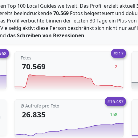
n Top 100 Local Guides weltweit. Das Profil erzielt aktuell
 bereits beeindruckende
70.569
Fotos beigesteuert und dok
 Das Profil verbuchte binnen der letzten 30 Tage ein Plus von
Vielseitig aktiv: diese Person beschränkt sich nicht nur auf
nd
das Schreiben von Rezensionen
.
#68
#217
Fotos
70.569
9
2
#16.487
Ø Aufrufe pro Foto
26.835
158