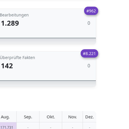
#962
Bearbeitungen
1.289
0
#8.221
Überprüfte Fakten
142
0
Aug.
Sep.
Okt.
Nov.
Dez.
.171.731
-
-
-
-