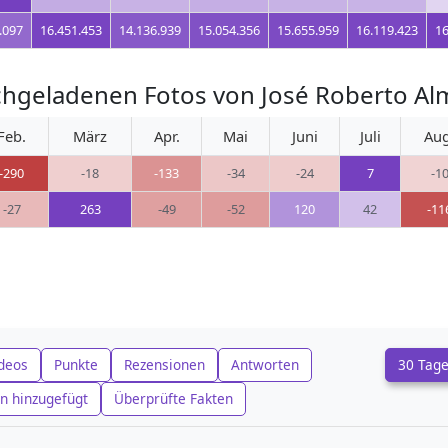
.097
16.451.453
14.136.939
15.054.356
15.655.959
16.119.423
16
hgeladenen Fotos von José Roberto Al
Feb.
März
Apr.
Mai
Juni
Juli
Aug
-290
-18
-133
-34
-24
7
-1
-27
263
-49
-52
120
42
-11
deos
Punkte
Rezensionen
Antworten
30 Tag
n hinzugefügt
Überprüfte Fakten