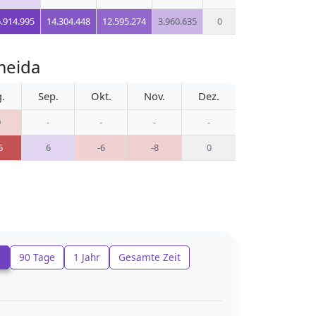
.914.995
14.304.448
12.595.274
3.960.635
0
meida
.
Sep.
Okt.
Nov.
Dez.
0
-
-
-
-
6
6
-6
-8
0
e
90 Tage
1 Jahr
Gesamte Zeit