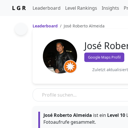
L G R
Leaderboard
Level Rankings
Insights
Pr
Leaderboard
José Roberto Almeida
José Robe
Google Maps Profil
Zuletzt aktualisier
José Roberto Almeida
ist ein
Level 10
L
Fotoaufrufe gesammelt.