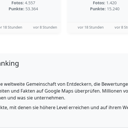
Fotos:
4.557
Fotos:
1.420
Punkte:
53.364
Punkte:
15.240
r 18 Stunden
vor 8 Stunden
vor 18 Stunden
vor 8 S
anking
e weltweite Gemeinschaft von Entdeckern, die Bewertungen 
iten und Fakten auf Google Maps überprüfen. Millionen vo
ehen und was sie unternehmen.
nkte, mit denen sie höhere Level erreichen und auf ihrem We