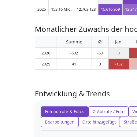
2025
153,16 Mio.
12.763.128
15.616.959
12.347
Monatlicher Zuwachs der hoc
Summe
Ø
Jan.
2026
-502
-63
0
2025
41
3
-132
Entwicklung & Trends
Fotoaufrufe & Fotos
Ø Aufrufe / Foto
Vi
Bearbeitungen
Orte hinzugefügt
Straße