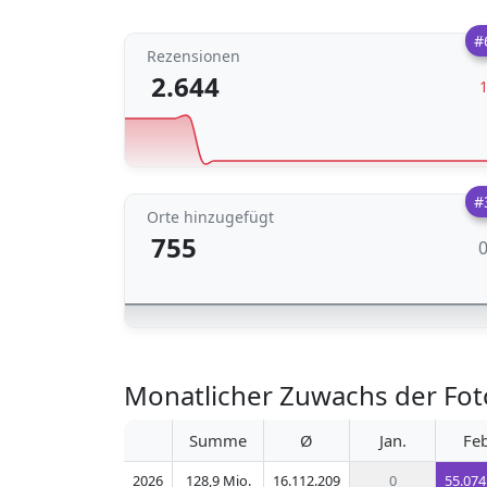
#
Rezensionen
2.644
#
Orte hinzugefügt
755
Monatlicher Zuwachs der Fot
Summe
Ø
Jan.
Feb
2026
128,9 Mio.
16.112.209
0
55.074