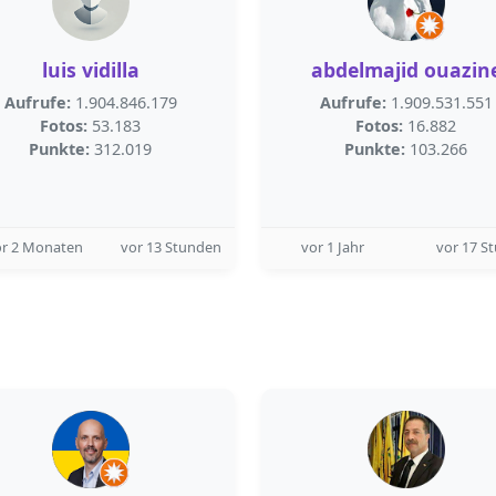
luis vidilla
abdelmajid ouazin
Aufrufe:
1.904.846.179
Aufrufe:
1.909.531.551
Fotos:
53.183
Fotos:
16.882
Punkte:
312.019
Punkte:
103.266
or 2 Monaten
vor 13 Stunden
vor 1 Jahr
vor 17 S