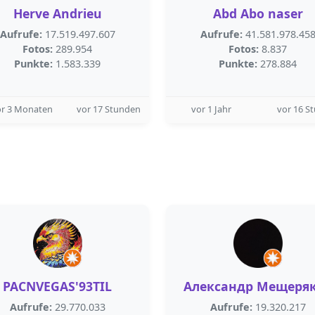
Herve Andrieu
Abd Abo naser
Aufrufe:
17.519.497.607
Aufrufe:
41.581.978.45
Fotos:
289.954
Fotos:
8.837
Punkte:
1.583.339
Punkte:
278.884
or 3 Monaten
vor 17 Stunden
vor 1 Jahr
vor 16 S
PACNVEGAS'93TIL
Александр Мещеря
Aufrufe:
29.770.033
Aufrufe:
19.320.217