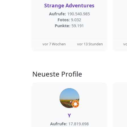
Strange Adventures
Aufrufe:
190.540.985
Fotos:
9.032
Punkte:
59.191
vor 7 Wochen
vor 13 Stunden
v
Neueste Profile
Y
Aufrufe:
17.819.698