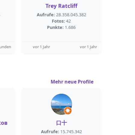
Trey Ratcliff
8
Aufrufe:
28.358.045.382
Fotos:
42
Punkte:
1.686
tunden
vor 1 Jahr
vor 1 Jahr
Mehr neue Profile
ков
口十
Aufrufe:
15.745.342