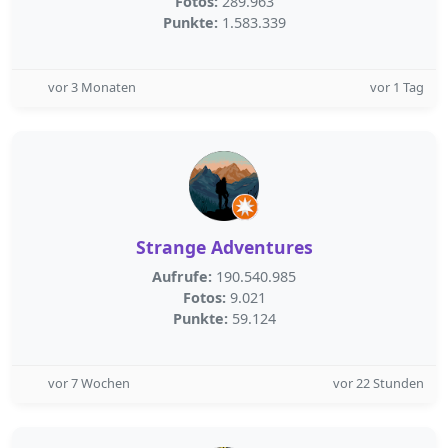
Fotos:
289.963
Punkte:
1.583.339
vor 3 Monaten
vor 1 Tag
Strange Adventures
Aufrufe:
190.540.985
Fotos:
9.021
Punkte:
59.124
vor 7 Wochen
vor 22 Stunden