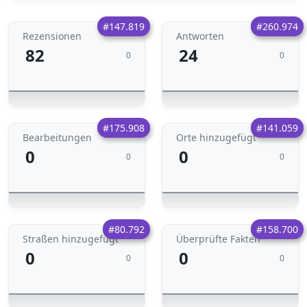
#147.819
#260.974
Rezensionen
Antworten
82
24
0
0
#175.908
#141.059
Bearbeitungen
Orte hinzugefügt
0
0
0
0
#80.792
#158.700
Straßen hinzugefügt
Überprüfte Fakten
0
0
0
0