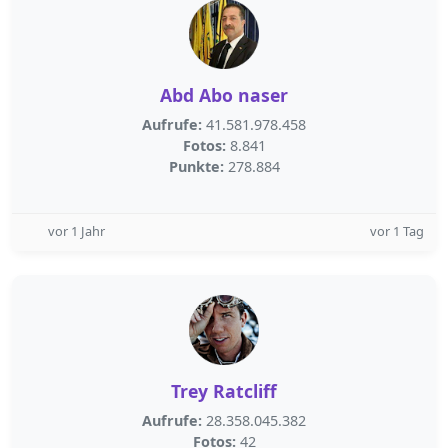
Abd Abo naser
Aufrufe:
41.581.978.458
Fotos:
8.841
Punkte:
278.884
vor 1 Jahr
vor 1 Tag
Trey Ratcliff
Aufrufe:
28.358.045.382
Fotos:
42