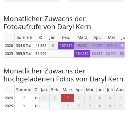
Monatlicher Zuwachs der
Fotoaufrufe von Daryl Kern
Summe
Ø
Jan.
Feb.
März
Apr.
Mai
Jun
2026
334,8 Tsd.
41.852
0
107.115
43.301
41.670
45.940
48.5
2025
395,5 Tsd.
39.549
-
-
184.582
30.387
26.992
35.2
Monatlicher Zuwachs der
hochgeladenen Fotos von Daryl Kern
Summe
Ø
Jan.
Feb.
März
Apr.
Mai
Juni
Juli
Aug.
2026
-2
0
0
0
-2
0
0
0
0
0
2025
0
0
-
-
0
0
0
0
0
0