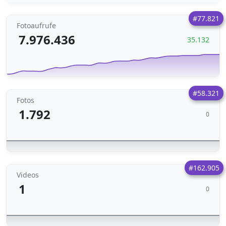
#77.821
Fotoaufrufe
7.976.436
35.132
#58.321
Fotos
1.792
0
#162.905
Videos
1
0