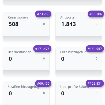
#23.268
#55.786
Rezensionen
Antworten
508
1.843
0
0
#171.476
#134.957
Bearbeitungen
Orte hinzugefügt
0
0
0
0
#66.466
#152.851
Straßen hinzugefügt
Überprüfte Fakten
0
0
0
0