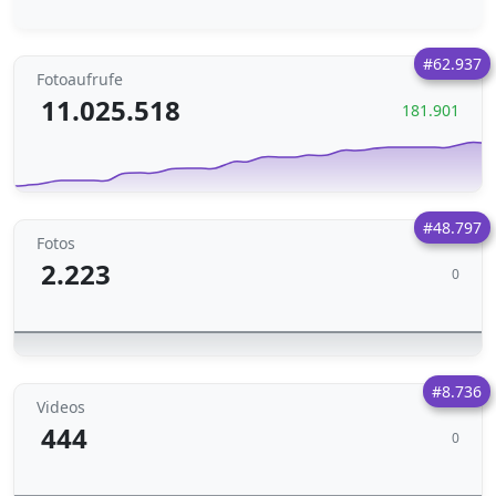
#62.937
Fotoaufrufe
11.025.518
181.901
#48.797
Fotos
2.223
0
#8.736
Videos
444
0