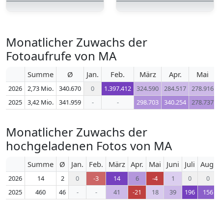
Monatlicher Zuwachs der
Fotoaufrufe von MA
Summe
Ø
Jan.
Feb.
März
Apr.
Mai
2026
2,73 Mio.
340.670
0
1.397.412
324.590
284.517
278.916
2025
3,42 Mio.
341.959
-
-
298.703
340.254
278.737
Monatlicher Zuwachs der
hochgeladenen Fotos von MA
Summe
Ø
Jan.
Feb.
März
Apr.
Mai
Juni
Juli
Aug.
2026
14
2
0
-3
14
6
-4
1
0
0
2025
460
46
-
-
41
-21
18
39
196
156