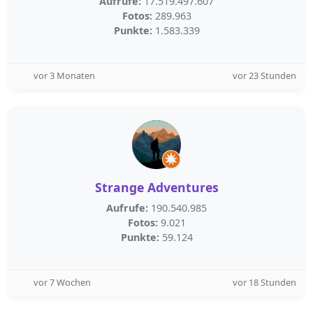
Aufrufe:
17.519.497.607
Fotos:
289.963
Punkte:
1.583.339
vor 3 Monaten
vor 23 Stunden
Strange Adventures
Aufrufe:
190.540.985
Fotos:
9.021
Punkte:
59.124
vor 7 Wochen
vor 18 Stunden