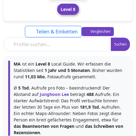
Level 8
Teilen & Einbetten
Vergleichen
Suchen
MA
ist ein
Level 8
Local Guide. Wir erfassen die
Statistiken seit
1 Jahr und 5 Monaten
. Bisher wurden
rund
11,03 Mio.
Fotoaufrufe gesammelt.
Ø
5 Tsd.
Aufrufe pro Foto – beeindruckend! Der
Abstand auf
Junghoon Lee
beträgt
488
Aufrufe. Ein
starker Aufwärtstrend: Das Profil verbuchte binnen
der letzten 30 Tage ein Plus von
181,9 Tsd.
Aufrufen.
Ein echter Maps-Allrounder: Neben Fotos zeigt diese
Person ein breit gefächertes Engagement, etwa für
das Beantworten von Fragen
und
das Schreiben von
Rezensionen
.