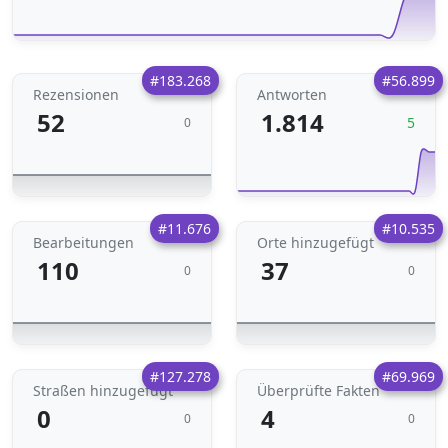
#183.268
#56.899
Rezensionen
Antworten
52
1.814
5
0
#11.676
#10.535
Bearbeitungen
Orte hinzugefügt
110
37
0
0
#127.278
#69.969
Straßen hinzugefügt
Überprüfte Fakten
0
4
0
0