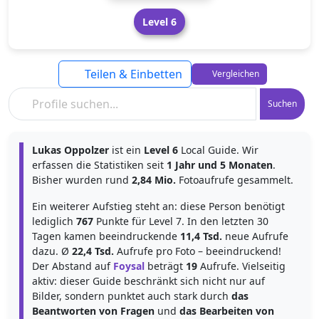
Level 6
Teilen & Einbetten
Vergleichen
Suchen
Lukas Oppolzer
ist ein
Level 6
Local Guide. Wir
erfassen die Statistiken seit
1 Jahr und 5 Monaten
.
Bisher wurden rund
2,84 Mio.
Fotoaufrufe gesammelt.
Ein weiterer Aufstieg steht an: diese Person benötigt
lediglich
767
Punkte für Level 7. In den letzten 30
Tagen kamen beeindruckende
11,4 Tsd.
neue Aufrufe
dazu. Ø
22,4 Tsd.
Aufrufe pro Foto – beeindruckend!
Der Abstand auf
Foysal
beträgt
19
Aufrufe. Vielseitig
aktiv: dieser Guide beschränkt sich nicht nur auf
Bilder, sondern punktet auch stark durch
das
Beantworten von Fragen
und
das Bearbeiten von