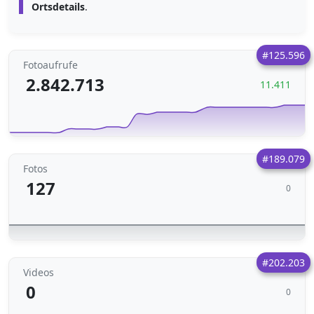
Ortsdetails
.
#125.596
Fotoaufrufe
2.842.713
11.411
#189.079
Fotos
127
0
#202.203
Videos
0
0