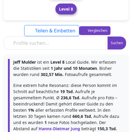
Level 8
Teilen & Einbetten
Vergleichen
Suchen
Jeff Mulder
ist ein
Level 8
Local Guide. Wir erfassen
die Statistiken seit
1 Jahr und 10 Monaten
. Bisher
wurden rund
302,57 Mio.
Fotoaufrufe gesammelt.
Eine extrem hohe Resonanz: diese Person kommt im
Schnitt auf beachtliche
19 Tsd.
Aufrufe je
gesammeltem Punkt. Ø
236,6 Tsd.
Aufrufe pro Foto –
beeindruckend! Damit gehört dieser Guide zu den
besten
1%
aller erfassten Profile weltweit. In den
letzten 30 Tagen kamen rund
660,6 Tsd.
Aufrufe dazu
und es wurden
1
neue Fotos hochgeladen. Der
Abstand auf
Hanns-Dietmar Jung
beträgt
150,3 Tsd.