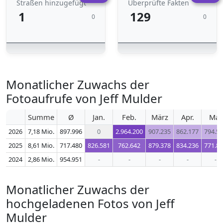
Straßen hinzugefügt
Überprüfte Fakten
1
129
0
0
Monatlicher Zuwachs der
Fotoaufrufe von Jeff Mulder
Summe
Ø
Jan.
Feb.
März
Apr.
Mai
2026
7,18 Mio.
897.996
0
2.964.200
907.235
862.177
794.5
2025
8,61 Mio.
717.480
826.581
762.642
879.378
834.236
771.8
2024
2,86 Mio.
954.951
-
-
-
-
-
Monatlicher Zuwachs der
hochgeladenen Fotos von Jeff
Mulder