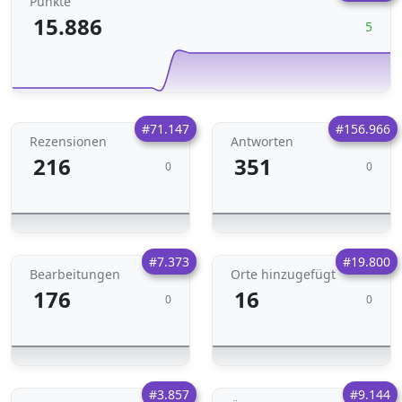
Punkte
15.886
5
#71.147
#156.966
Rezensionen
Antworten
216
351
0
0
#7.373
#19.800
Bearbeitungen
Orte hinzugefügt
176
16
0
0
#3.857
#9.144