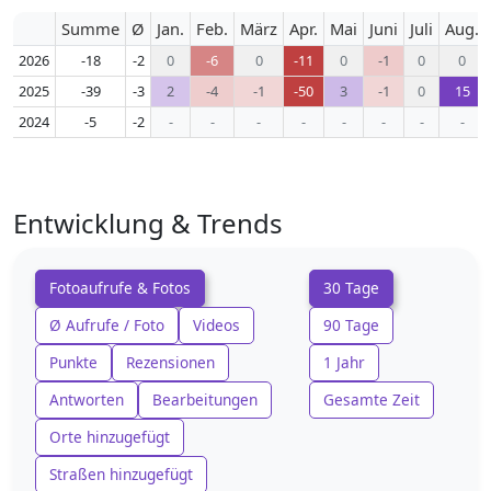
Summe
Ø
Jan.
Feb.
März
Apr.
Mai
Juni
Juli
Aug.
2026
-18
-2
0
-6
0
-11
0
-1
0
0
2025
-39
-3
2
-4
-1
-50
3
-1
0
15
2024
-5
-2
-
-
-
-
-
-
-
-
Entwicklung & Trends
Fotoaufrufe & Fotos
30 Tage
Ø Aufrufe / Foto
Videos
90 Tage
Punkte
Rezensionen
1 Jahr
Antworten
Bearbeitungen
Gesamte Zeit
Orte hinzugefügt
Straßen hinzugefügt