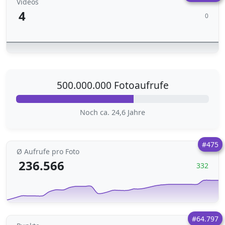
Videos
4
0
500.000.000 Fotoaufrufe
Noch ca. 24,6 Jahre
#475
Ø Aufrufe pro Foto
236.566
332
#64.797