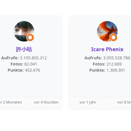
許小咕
Icare Phenix
Aufrufe:
3.105.805.312
Aufrufe:
3.055.528.786
Fotos:
82.041
Fotos:
212.669
Punkte:
452.676
Punkte:
1.309.301
or 2 Monaten
vor 4 Stunden
vor 1 Jahr
vor 8 S