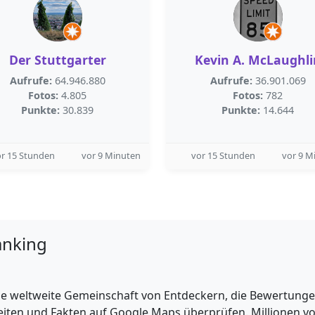
Der Stuttgarter
Kevin A. McLaughli
Aufrufe:
64.946.880
Aufrufe:
36.901.069
Fotos:
4.805
Fotos:
782
Punkte:
30.839
Punkte:
14.644
r 15 Stunden
vor 9 Minuten
vor 15 Stunden
vor 9 M
anking
e weltweite Gemeinschaft von Entdeckern, die Bewertungen 
iten und Fakten auf Google Maps überprüfen. Millionen vo