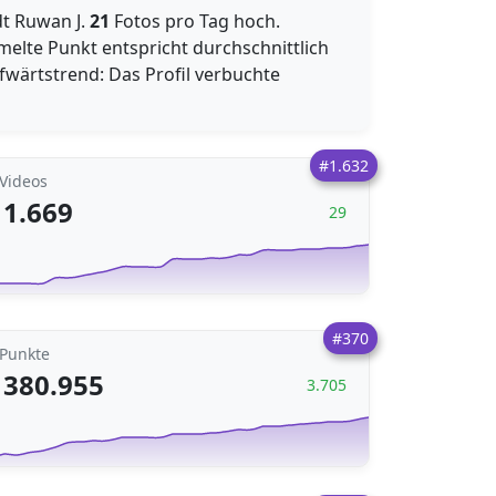
dt Ruwan J.
21
Fotos pro Tag hoch.
melte Punkt entspricht durchschnittlich
ufwärtstrend: Das Profil verbuchte
#1.632
Videos
1.669
29
#370
Punkte
380.955
3.705