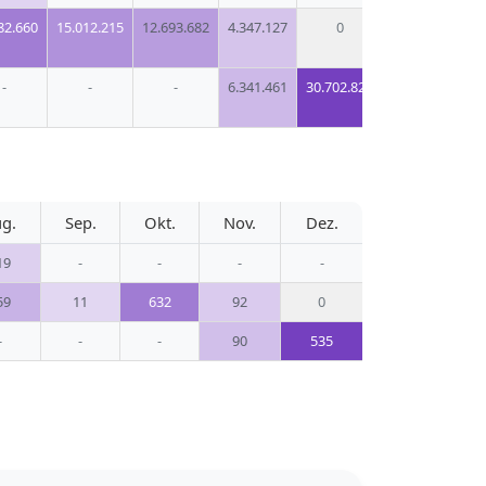
82.660
15.012.215
12.693.682
4.347.127
0
-
-
-
6.341.461
30.702.825
g.
Sep.
Okt.
Nov.
Dez.
19
-
-
-
-
59
11
632
92
0
-
-
-
90
535