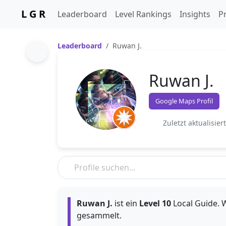
L G R
Leaderboard
Level Rankings
Insights
Pr
Leaderboard
Ruwan J.
Ruwan J.
Google Maps Profil
Zuletzt aktualisier
Ruwan J.
ist ein
Level 10
Local Guide. W
gesammelt.