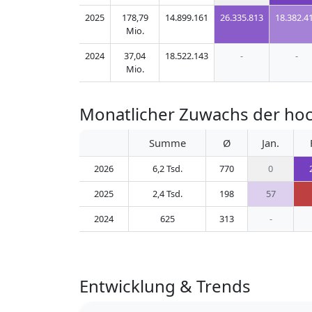
2025
178,79
14.899.161
26.335.813
18.382.4
Mio.
2024
37,04
18.522.143
-
-
Mio.
Monatlicher Zuwachs der hoc
Summe
Ø
Jan.
2026
6,2 Tsd.
770
0
2025
2,4 Tsd.
198
57
2024
625
313
-
Entwicklung & Trends