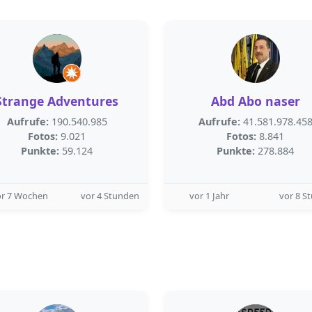
Strange Adventures
Abd Abo naser
Aufrufe:
190.540.985
Aufrufe:
41.581.978.45
Fotos:
9.021
Fotos:
8.841
Punkte:
59.124
Punkte:
278.884
or 7 Wochen
vor 4 Stunden
vor 1 Jahr
vor 8 S