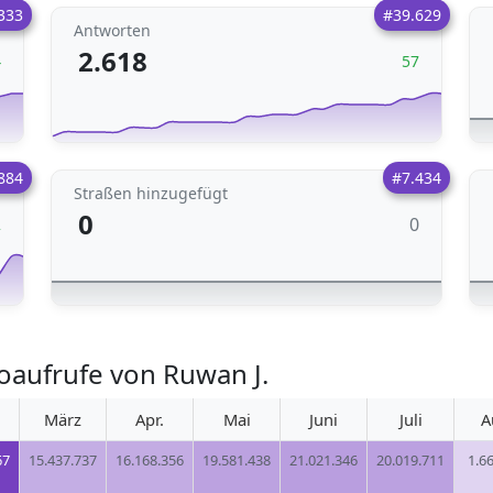
333
#39.629
Antworten
2.618
4
57
884
#7.434
Straßen hinzugefügt
0
0
2
oaufrufe von Ruwan J.
März
Apr.
Mai
Juni
Juli
A
67
15.437.737
16.168.356
19.581.438
21.021.346
20.019.711
1.6