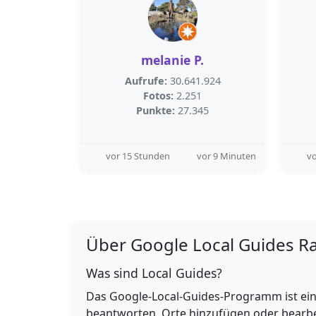
melanie P.
Aufrufe:
30.641.924
Fotos:
2.251
Punkte:
27.345
vor 15 Stunden
vor 9 Minuten
vo
Über Google Local Guides R
Was sind Local Guides?
Das Google-Local-Guides-Programm ist ein
beantworten, Orte hinzufügen oder bearbe