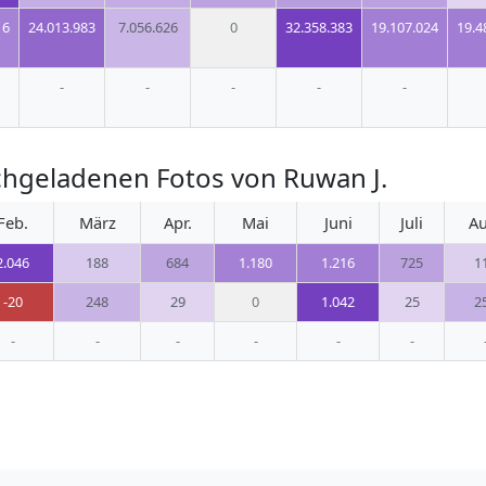
16
24.013.983
7.056.626
0
32.358.383
19.107.024
19.4
-
-
-
-
-
hgeladenen Fotos von Ruwan J.
Feb.
März
Apr.
Mai
Juni
Juli
Au
2.046
188
684
1.180
1.216
725
1
-20
248
29
0
1.042
25
2
-
-
-
-
-
-