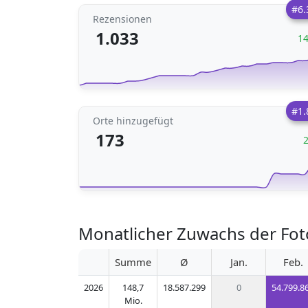
#6.
Rezensionen
1.033
1
#1.
Orte hinzugefügt
173
Monatlicher Zuwachs der Fot
Summe
Ø
Jan.
Feb.
2026
148,7
18.587.299
0
54.799.8
Mio.