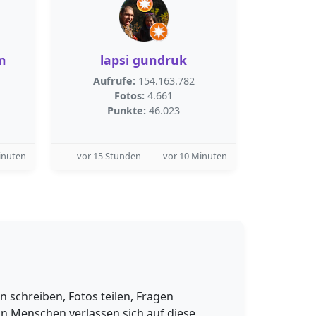
n
lapsi gundruk
Aufrufe:
154.163.782
Fotos:
4.661
Punkte:
46.023
inuten
vor 15 Stunden
vor 10 Minuten
schreiben, Fotos teilen, Fragen
n Menschen verlassen sich auf diese