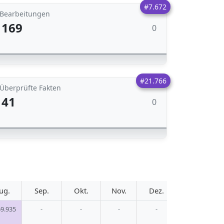
#7.672
Bearbeitungen
169
0
#21.766
Überprüfte Fakten
41
0
ug.
Sep.
Okt.
Nov.
Dez.
69.935
-
-
-
-