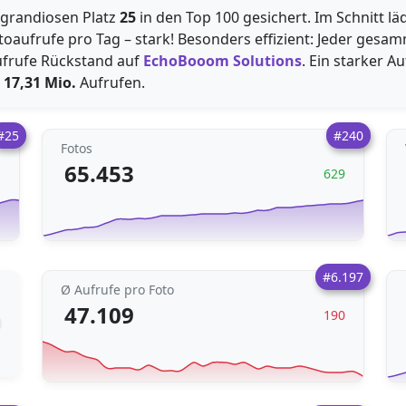
 grandiosen Platz
25
in den Top 100 gesichert. Im Schnitt lä
oaufrufe pro Tag – stark! Besonders effizient: Jeder gesam
frufe Rückstand auf
EchoBooom Solutions
. Ein starker A
n
17,31 Mio.
Aufrufen.
#25
#240
Fotos
65.453
1
629
#6.197
Ø Aufrufe pro Foto
47.109
190