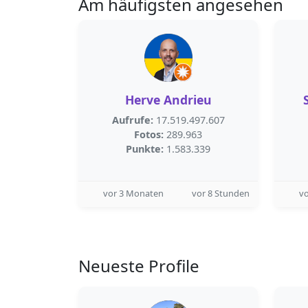
Am häufigsten angesehen
Herve Andrieu
Aufrufe:
17.519.497.607
Fotos:
289.963
Punkte:
1.583.339
vor 3 Monaten
vor 8 Stunden
v
Neueste Profile