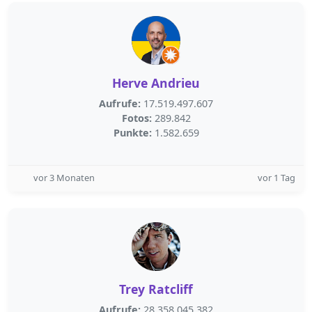
Herve Andrieu
Aufrufe:
17.519.497.607
Fotos:
289.842
Punkte:
1.582.659
vor 3 Monaten
vor 1 Tag
Trey Ratcliff
Aufrufe:
28.358.045.382