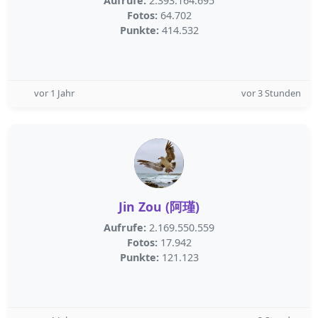
Aufrufe:
2.393.164.695
Fotos:
64.702
Punkte:
414.532
vor 1 Jahr
vor 3 Stunden
Jin Zou (阿瑾)
Aufrufe:
2.169.550.559
Fotos:
17.942
Punkte:
121.123