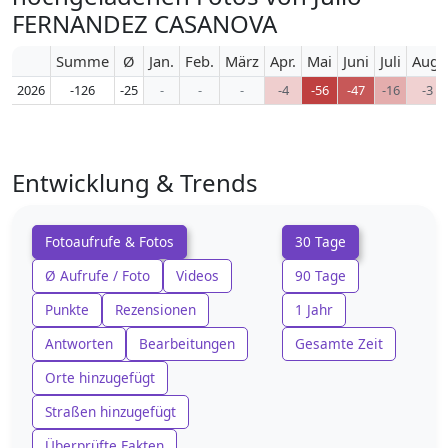
FERNANDEZ CASANOVA
Summe
Ø
Jan.
Feb.
März
Apr.
Mai
Juni
Juli
Aug.
2026
-126
-25
-
-
-
-4
-56
-47
-16
-3
Entwicklung & Trends
Fotoaufrufe & Fotos
30 Tage
Ø Aufrufe / Foto
Videos
90 Tage
Punkte
Rezensionen
1 Jahr
Antworten
Bearbeitungen
Gesamte Zeit
Orte hinzugefügt
Straßen hinzugefügt
Überprüfte Fakten