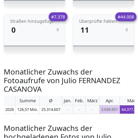
#7.378
#44.008
Straßen hinzugefügt
Überprüfte Fakten
0
11
0
0
Monatlicher Zuwachs der
Fotoaufrufe von Julio FERNANDEZ
CASANOVA
Summe
Ø
Jan.
Feb.
März
Apr.
Mai
2026
126,57 Mio.
25.314.607
-
-
-
3.936.951
44.377.2
Monatlicher Zuwachs der
hochgeladenen Fotos von Julio