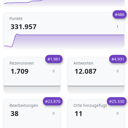
#486
Punkte
331.957
1
#1.961
#4.931
Rezensionen
Antworten
1.709
12.087
0
0
#23.876
#25.330
Bearbeitungen
Orte hinzugefügt
38
11
0
0