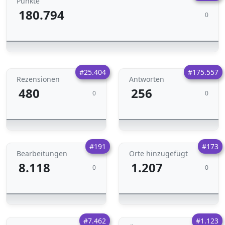
Punkte
180.794
0
#25.404
#175.557
Rezensionen
Antworten
480
256
0
0
#191
#173
Bearbeitungen
Orte hinzugefügt
8.118
1.207
0
0
#7.462
#1.123