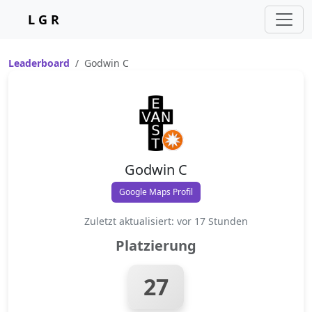
L G R
Leaderboard
Godwin C
Godwin C
Google Maps Profil
Zuletzt aktualisiert: vor 17 Stunden
Platzierung
27