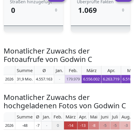
Straßen hinzugefügt
Überprüfte Fakten
0
1.069
0
0
Monatlicher Zuwachs der
Fotoaufrufe von Godwin C
Summe
Ø
Jan.
Feb.
März
Apr.
Ma
2026
31,9 Mio.
4.557.163
-
179.979
6.556.002
6.263.719
6.518.
Monatlicher Zuwachs der
hochgeladenen Fotos von Godwin C
Summe
Ø
Jan.
Feb.
März
Apr.
Mai
Juni
Juli
Aug.
2026
-48
-7
-
0
-14
-13
-8
-5
-5
-3