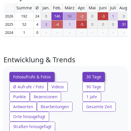
Summe
Ø
Jan.
Feb.
März
Apr.
Mai
Juni
Juli
Aug.
2026
192
24
0
146
50
-2
0
-3
1
0
2025
52
4
3
-4
1
-5
0
0
0
31
2024
1
0
-
-
-
-
-
-
-
-
Entwicklung & Trends
Fotoaufrufe & Fotos
30 Tage
Ø Aufrufe / Foto
Videos
90 Tage
Punkte
Rezensionen
1 Jahr
Antworten
Bearbeitungen
Gesamte Zeit
Orte hinzugefügt
Straßen hinzugefügt