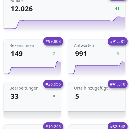
Punkte
12.026
41
#99.808
#91.581
Rezensionen
Antworten
149
991
2
9
#26.556
#41.318
Bearbeitungen
Orte hinzugefügt
33
5
0
0
#10.246
#82.348