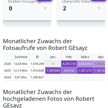
Straßen hinzugefügt
Überprüfte Fakten
0
2
0
0
Monatlicher Zuwachs der
Fotoaufrufe von Robert GEsayz
Summe
Ø
Jan.
Feb.
März
Apr.
2026
13,43 Mio.
1.678.299
0
4.205.735
2.014.302
1.702.124
2025
12,13 Mio.
1.010.628
1.309.666
934.542
1.387.270
1.187.478
2024
3,87 Mio.
1.290.627
-
-
-
-
Monatlicher Zuwachs der
hochgeladenen Fotos von Robert
GEsayz