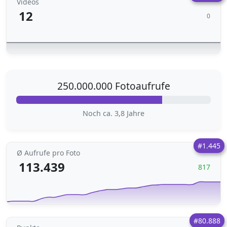
Videos
12
0
250.000.000 Fotoaufrufe
Noch ca. 3,8 Jahre
#1.445
Ø Aufrufe pro Foto
113.439
817
#80.888