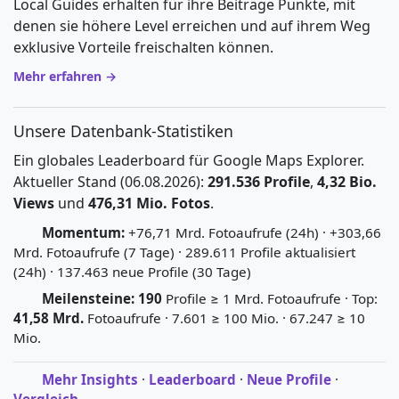
Local Guides erhalten für ihre Beiträge Punkte, mit
denen sie höhere Level erreichen und auf ihrem Weg
exklusive Vorteile freischalten können.
Mehr erfahren →
Unsere Datenbank-Statistiken
Ein globales Leaderboard für Google Maps Explorer.
Aktueller Stand (06.08.2026):
291.536 Profile
,
4,32 Bio.
Views
und
476,31 Mio. Fotos
.
Momentum:
+76,71 Mrd. Fotoaufrufe (24h) · +303,66
Mrd. Fotoaufrufe (7 Tage) · 289.611 Profile aktualisiert
(24h) · 137.463 neue Profile (30 Tage)
Meilensteine:
190
Profile ≥ 1 Mrd. Fotoaufrufe · Top:
41,58 Mrd.
Fotoaufrufe · 7.601 ≥ 100 Mio. · 67.247 ≥ 10
Mio.
Mehr Insights
·
Leaderboard
·
Neue Profile
·