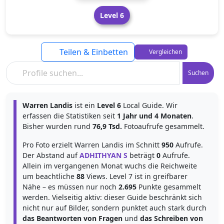
Level 6
Teilen & Einbetten
Vergleichen
Suchen
Warren Landis
ist ein
Level 6
Local Guide. Wir
erfassen die Statistiken seit
1 Jahr und 4 Monaten
.
Bisher wurden rund
76,9 Tsd.
Fotoaufrufe gesammelt.
Pro Foto erzielt Warren Landis im Schnitt
950
Aufrufe.
Der Abstand auf
ADHITHYAN S
beträgt
0
Aufrufe.
Allein im vergangenen Monat wuchs die Reichweite
um beachtliche
88
Views. Level 7 ist in greifbarer
Nähe – es müssen nur noch
2.695
Punkte gesammelt
werden. Vielseitig aktiv: dieser Guide beschränkt sich
nicht nur auf Bilder, sondern punktet auch stark durch
das Beantworten von Fragen
und
das Schreiben von