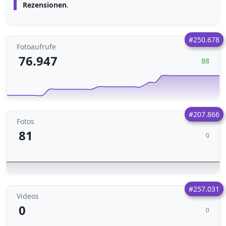
Rezensionen
.
#250.678
Fotoaufrufe
76.947
88
#207.866
Fotos
81
0
#257.031
Videos
0
0