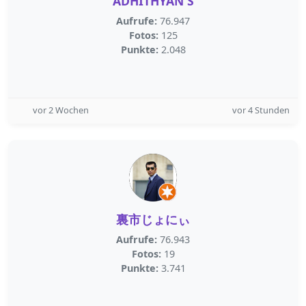
ADHITHYAN S
Aufrufe:
76.947
Fotos:
125
Punkte:
2.048
vor 2 Wochen
vor 4 Stunden
裏市じょにぃ
Aufrufe:
76.943
Fotos:
19
Punkte:
3.741