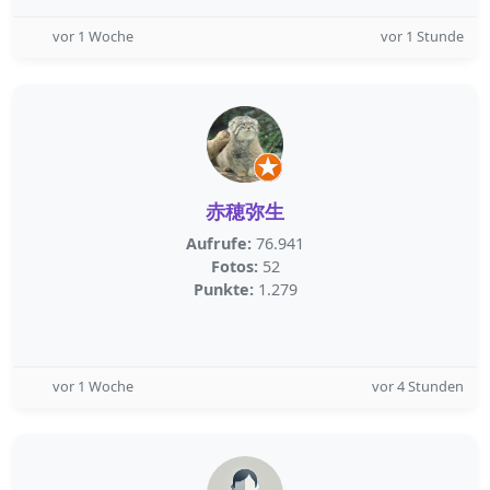
vor 1 Woche
vor 1 Stunde
赤穂弥生
Aufrufe:
76.941
Fotos:
52
Punkte:
1.279
vor 1 Woche
vor 4 Stunden