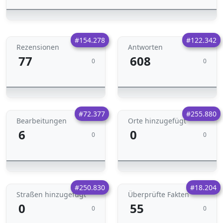
#154.278
#122.342
Rezensionen
Antworten
77
608
0
0
#72.377
#255.880
Bearbeitungen
Orte hinzugefügt
6
0
0
0
#250.830
#18.204
Straßen hinzugefügt
Überprüfte Fakten
0
55
0
0