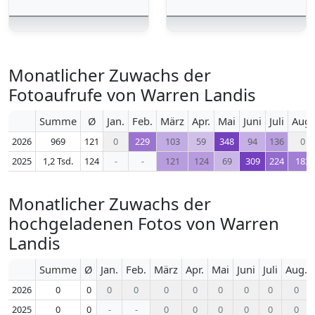
Monatlicher Zuwachs der
Fotoaufrufe von Warren Landis
Summe
Ø
Jan.
Feb.
März
Apr.
Mai
Juni
Juli
Aug.
2026
969
121
0
229
103
59
348
94
136
0
2025
1,2 Tsd.
124
-
-
121
124
69
309
224
183
Monatlicher Zuwachs der
hochgeladenen Fotos von Warren
Landis
Summe
Ø
Jan.
Feb.
März
Apr.
Mai
Juni
Juli
Aug.
2026
0
0
0
0
0
0
0
0
0
0
2025
0
0
-
-
0
0
0
0
0
0