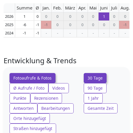
Summe
Ø
Jan.
Feb.
März
Apr.
Mai
Juni
Juli
Aug.
2026
1
0
0
0
0
0
0
1
0
0
2025
-6
-1
-1
0
0
0
0
0
0
-1
2024
-1
-1
-
-
-
-
-
-
-
-
Entwicklung & Trends
Fotoaufrufe & Fotos
30 Tage
Ø Aufrufe / Foto
Videos
90 Tage
Punkte
Rezensionen
1 Jahr
Antworten
Bearbeitungen
Gesamte Zeit
Orte hinzugefügt
Straßen hinzugefügt