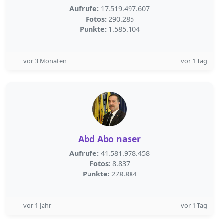
Aufrufe:
17.519.497.607
Fotos:
290.285
Punkte:
1.585.104
vor 3 Monaten
vor 1 Tag
Abd Abo naser
Aufrufe:
41.581.978.458
Fotos:
8.837
Punkte:
278.884
vor 1 Jahr
vor 1 Tag