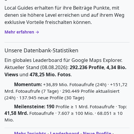
Local Guides erhalten für ihre Beiträge Punkte, mit
denen sie höhere Level erreichen und auf ihrem Weg
exklusive Vorteile freischalten können.
Mehr erfahren →
Unsere Datenbank-Statistiken
Ein globales Leaderboard für Google Maps Explorer.
Aktueller Stand (08.08.2026):
292.236 Profile
,
4,34 Bio.
Views
und
478,25 Mio. Fotos
.
Momentum:
+36,89 Mio. Fotoaufrufe (24h) · +151,72
Mrd. Fotoaufrufe (7 Tage) · 290.449 Profile aktualisiert
(24h) · 137.945 neue Profile (30 Tage)
Meilensteine:
190
Profile ≥ 1 Mrd. Fotoaufrufe · Top:
41,58 Mrd.
Fotoaufrufe · 7.607 ≥ 100 Mio. · 68.051 ≥ 10
Mio.
Mehr Insights
·
Leaderboard
·
Neue Profile
·