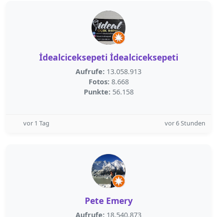
İdealciceksepeti İdealciceksepeti
Aufrufe:
13.058.913
Fotos:
8.668
Punkte:
56.158
vor 1 Tag
vor 6 Stunden
Pete Emery
Aufrufe:
18.540.873