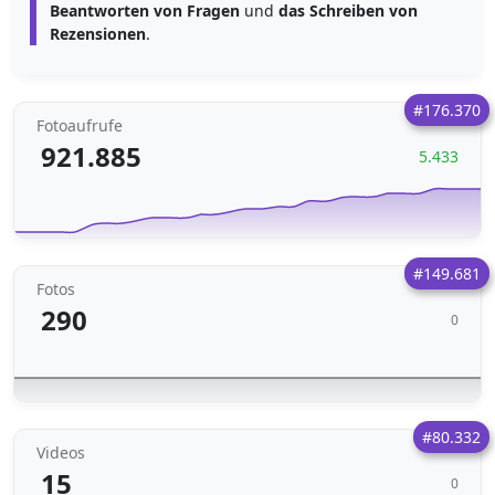
Beantworten von Fragen
und
das Schreiben von
Rezensionen
.
#176.370
Fotoaufrufe
921.885
5.433
#149.681
Fotos
290
0
#80.332
Videos
15
0