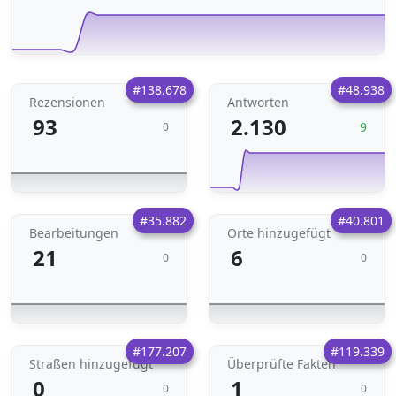
#138.678
#48.938
Rezensionen
Antworten
93
2.130
9
0
#35.882
#40.801
Bearbeitungen
Orte hinzugefügt
21
6
0
0
#177.207
#119.339
Straßen hinzugefügt
Überprüfte Fakten
0
1
0
0