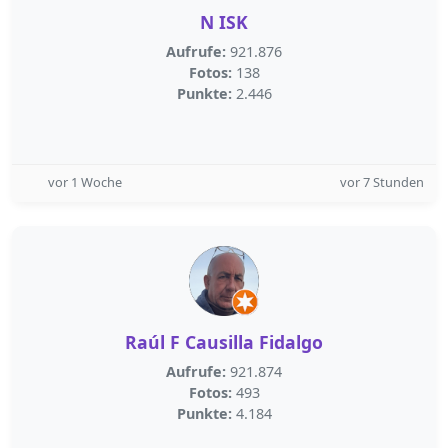
N ISK
Aufrufe:
921.876
Fotos:
138
Punkte:
2.446
vor 1 Woche
vor 7 Stunden
Raúl F Causilla Fidalgo
Aufrufe:
921.874
Fotos:
493
Punkte:
4.184