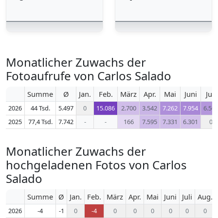
Monatlicher Zuwachs der
Fotoaufrufe von Carlos Salado
Summe
Ø
Jan.
Feb.
März
Apr.
Mai
Juni
Juli
2026
44 Tsd.
5.497
0
15.086
2.700
3.542
7.262
7.954
6.50
2025
77,4 Tsd.
7.742
-
-
166
7.595
7.331
6.301
0
Monatlicher Zuwachs der
hochgeladenen Fotos von Carlos
Salado
Summe
Ø
Jan.
Feb.
März
Apr.
Mai
Juni
Juli
Aug.
2026
-4
-1
0
-4
0
0
0
0
0
0