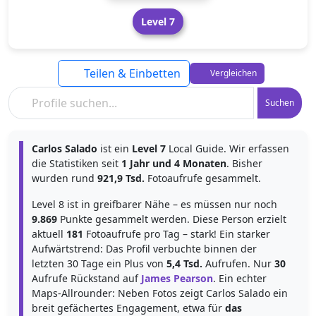
Level 7
Teilen & Einbetten
Vergleichen
Suchen
Carlos Salado
ist ein
Level 7
Local Guide. Wir erfassen
die Statistiken seit
1 Jahr und 4 Monaten
. Bisher
wurden rund
921,9 Tsd.
Fotoaufrufe gesammelt.
Level 8 ist in greifbarer Nähe – es müssen nur noch
9.869
Punkte gesammelt werden. Diese Person erzielt
aktuell
181
Fotoaufrufe pro Tag – stark! Ein starker
Aufwärtstrend: Das Profil verbuchte binnen der
letzten 30 Tage ein Plus von
5,4 Tsd.
Aufrufen. Nur
30
Aufrufe Rückstand auf
James Pearson
. Ein echter
Maps-Allrounder: Neben Fotos zeigt Carlos Salado ein
breit gefächertes Engagement, etwa für
das