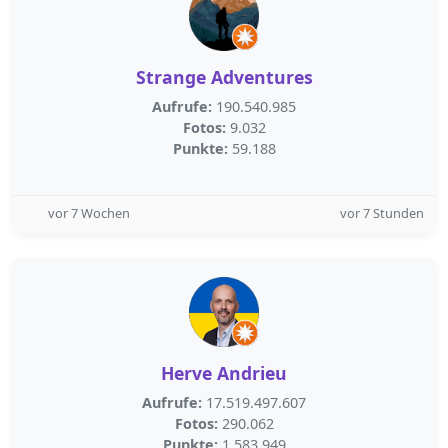
Strange Adventures
Aufrufe:
190.540.985
Fotos:
9.032
Punkte:
59.188
vor 7 Wochen
vor 7 Stunden
Herve Andrieu
Aufrufe:
17.519.497.607
Fotos:
290.062
Punkte:
1.583.949