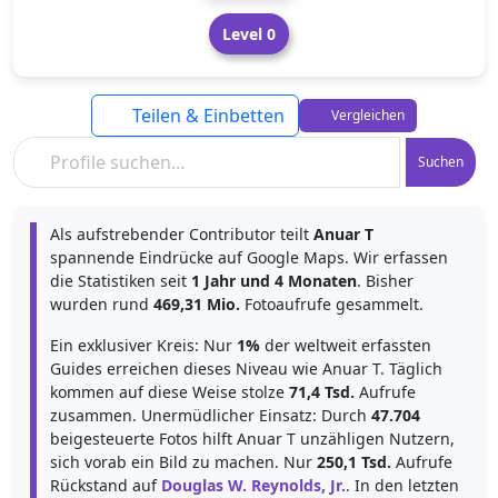
Level 0
Teilen & Einbetten
Vergleichen
Suchen
Als aufstrebender Contributor teilt
Anuar T
spannende Eindrücke auf Google Maps. Wir erfassen
die Statistiken seit
1 Jahr und 4 Monaten
. Bisher
wurden rund
469,31 Mio.
Fotoaufrufe gesammelt.
Ein exklusiver Kreis: Nur
1%
der weltweit erfassten
Guides erreichen dieses Niveau wie Anuar T. Täglich
kommen auf diese Weise stolze
71,4 Tsd.
Aufrufe
zusammen. Unermüdlicher Einsatz: Durch
47.704
beigesteuerte Fotos hilft Anuar T unzähligen Nutzern,
sich vorab ein Bild zu machen. Nur
250,1 Tsd.
Aufrufe
Rückstand auf
Douglas W. Reynolds, Jr.
. In den letzten