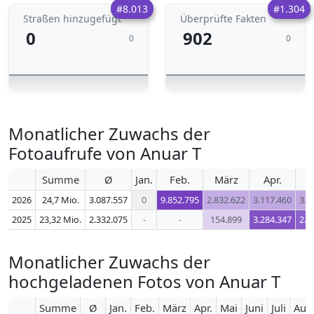
#8.013
#1.304
Straßen hinzugefügt
Überprüfte Fakten
0
902
0
0
Monatlicher Zuwachs der
Fotoaufrufe von Anuar T
Summe
Ø
Jan.
Feb.
März
Apr.
2026
24,7 Mio.
3.087.557
0
9.852.795
2.832.622
3.117.460
3.0
2025
23,32 Mio.
2.332.075
-
-
154.899
3.284.347
2.9
Monatlicher Zuwachs der
hochgeladenen Fotos von Anuar T
Summe
Ø
Jan.
Feb.
März
Apr.
Mai
Juni
Juli
Aug