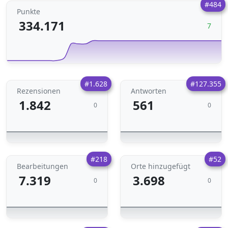
#484
Punkte
334.171
7
#1.628
#127.355
Rezensionen
Antworten
1.842
561
0
0
#218
#52
Bearbeitungen
Orte hinzugefügt
7.319
3.698
0
0