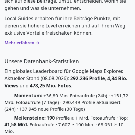
sich auf diese Beiträge, um zu entscheiden, wohin sie
gehen und was sie unternehmen.
Local Guides erhalten für ihre Beiträge Punkte, mit
denen sie höhere Level erreichen und auf ihrem Weg
exklusive Vorteile freischalten können.
Mehr erfahren →
Unsere Datenbank-Statistiken
Ein globales Leaderboard für Google Maps Explorer.
Aktueller Stand (08.08.2026):
292.236 Profile
,
4,34 Bio.
Views
und
478,25 Mio. Fotos
.
Momentum:
+36,89 Mio. Fotoaufrufe (24h) · +151,72
Mrd. Fotoaufrufe (7 Tage) · 290.449 Profile aktualisiert
(24h) · 137.945 neue Profile (30 Tage)
Meilensteine:
190
Profile ≥ 1 Mrd. Fotoaufrufe · Top:
41,58 Mrd.
Fotoaufrufe · 7.607 ≥ 100 Mio. · 68.051 ≥ 10
Mio.