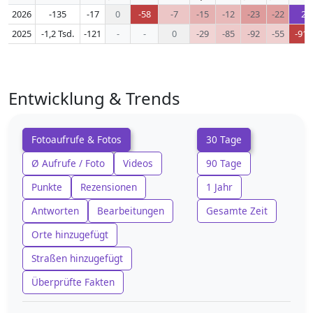
2026
-135
-17
0
-58
-7
-15
-12
-23
-22
2
2025
-1,2 Tsd.
-121
-
-
0
-29
-85
-92
-55
-910
Entwicklung & Trends
Fotoaufrufe & Fotos
30 Tage
Ø Aufrufe / Foto
Videos
90 Tage
Punkte
Rezensionen
1 Jahr
Antworten
Bearbeitungen
Gesamte Zeit
Orte hinzugefügt
Straßen hinzugefügt
Überprüfte Fakten