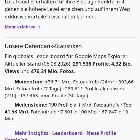
Local Guides erhalten für ihre Beiträge Punkte, mit
denen sie höhere Level erreichen und auf ihrem Weg
exklusive Vorteile freischalten können.
Mehr erfahren →
Unsere Datenbank-Statistiken
Ein globales Leaderboard für Google Maps Explorer.
Aktueller Stand (06.08.2026):
291.536 Profile
,
4,32 Bio.
Views
und
476,31 Mio. Fotos
.
Momentum:
+76,71 Mrd. Fotoaufrufe (24h) · +303,66
Mrd. Fotoaufrufe (7 Tage) · 289.611 Profile aktualisiert
(24h) · 137.463 neue Profile (30 Tage)
Meilensteine:
190
Profile ≥ 1 Mrd. Fotoaufrufe · Top:
41,58 Mrd.
Fotoaufrufe · 7.601 ≥ 100 Mio. · 67.247 ≥ 10
Mio.
Mehr Insights
·
Leaderboard
·
Neue Profile
·