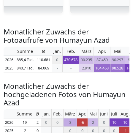
Monatlicher Zuwachs der
Fotoaufrufe von Humayun Azad
Summe
Ø
Jan.
Feb.
März
Apr.
Mai
J
2026
885,4 Tsd.
110.681
0
470.678
90.235
87.459
90.297
69
2025
840,7 Tsd.
84.069
-
-
2.910
104.468
98.528
148
Monatlicher Zuwachs der
hochgeladenen Fotos von Humayun
Azad
Summe
Ø
Jan.
Feb.
März
Apr.
Mai
Juni
Juli
Aug.
2026
19
2
0
0
3
-6
2
0
10
10
2025
-2
0
-
-
0
0
0
0
0
-1