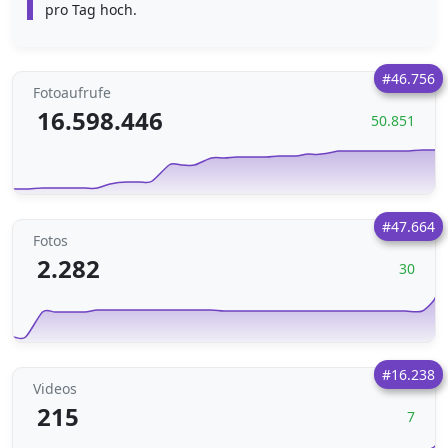
pro Tag hoch.
#46.756
Fotoaufrufe
16.598.446
50.851
#47.664
Fotos
2.282
30
#16.238
Videos
215
7