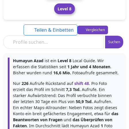
Level 8
Teilen & Einbetten
Vergleichen
Suchen
Humayun Azad
ist ein
Level 8
Local Guide. Wir
erfassen die Statistiken seit
1 Jahr und 4 Monaten
.
Bisher wurden rund
16,6 Mio.
Fotoaufrufe gesammelt.
Nur
226
Aufrufe Rückstand auf
shift 48
. Pro Foto
erzielt das Profil im Schnitt
7,3 Tsd.
Aufrufe. Ein
starker Aufwärtstrend: Das Profil verbuchte binnen
der letzten 30 Tage ein Plus von
50,9 Tsd.
Aufrufen.
Ein echter Maps-Allrounder: Neben Fotos zeigt dieses
Konto ein breit gefächertes Engagement, etwa für
das
Beantworten von Fragen
und
das Überprüfen von
Fakten
. Im Durchschnitt lädt Humayun Azad
1
Foto