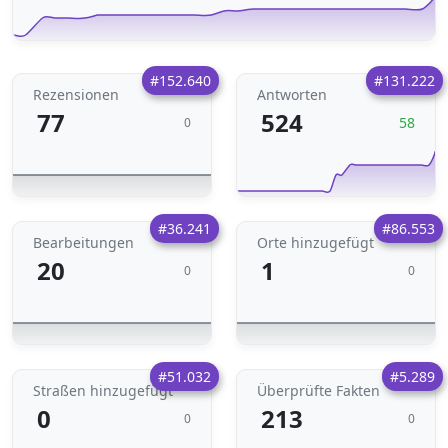
#152.640
#131.222
Rezensionen
Antworten
77
524
58
0
#36.241
#86.553
Bearbeitungen
Orte hinzugefügt
20
1
0
0
#51.032
#5.289
Straßen hinzugefügt
Überprüfte Fakten
0
213
0
0