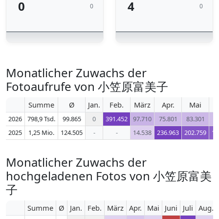
0
4
0
0
Monatlicher Zuwachs der
Fotoaufrufe von 小笠原富美子
Summe
Ø
Jan.
Feb.
März
Apr.
Mai
2026
798,9 Tsd.
99.865
0
391.452
97.710
75.801
83.301
6
2025
1,25 Mio.
124.505
-
-
14.538
236.963
202.759
18
Monatlicher Zuwachs der
hochgeladenen Fotos von 小笠原富美
子
Summe
Ø
Jan.
Feb.
März
Apr.
Mai
Juni
Juli
Aug.