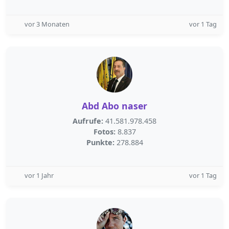
vor 3 Monaten
vor 1 Tag
Abd Abo naser
Aufrufe:
41.581.978.458
Fotos:
8.837
Punkte:
278.884
vor 1 Jahr
vor 1 Tag