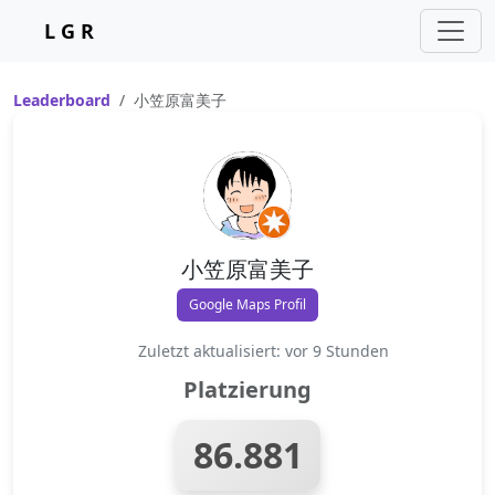
L G R
Leaderboard
小笠原富美子
小笠原富美子
Google Maps Profil
Zuletzt aktualisiert: vor 9 Stunden
Platzierung
86.881