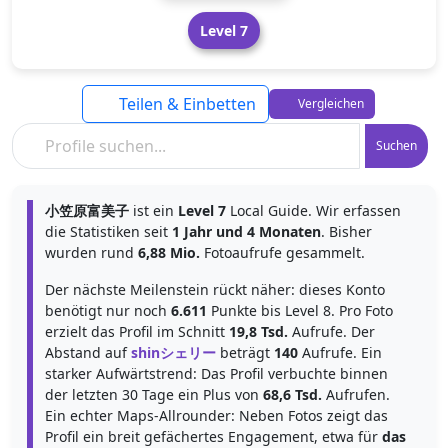
Level 7
Teilen & Einbetten
Vergleichen
Suchen
小笠原富美子
ist ein
Level 7
Local Guide. Wir erfassen
die Statistiken seit
1 Jahr und 4 Monaten
. Bisher
wurden rund
6,88 Mio.
Fotoaufrufe gesammelt.
Der nächste Meilenstein rückt näher: dieses Konto
benötigt nur noch
6.611
Punkte bis Level 8. Pro Foto
erzielt das Profil im Schnitt
19,8 Tsd.
Aufrufe. Der
Abstand auf
shinシェリー
beträgt
140
Aufrufe. Ein
starker Aufwärtstrend: Das Profil verbuchte binnen
der letzten 30 Tage ein Plus von
68,6 Tsd.
Aufrufen.
Ein echter Maps-Allrounder: Neben Fotos zeigt das
Profil ein breit gefächertes Engagement, etwa für
das