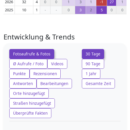
2026
32
4
0
0
1
3
1
-1
27
1
2025
10
1
-
-
0
3
2
5
0
0
Entwicklung & Trends
Fotoaufrufe & Fotos
30 Tage
Ø Aufrufe / Foto
Videos
90 Tage
Punkte
Rezensionen
1 Jahr
Antworten
Bearbeitungen
Gesamte Zeit
Orte hinzugefügt
Straßen hinzugefügt
Überprüfte Fakten