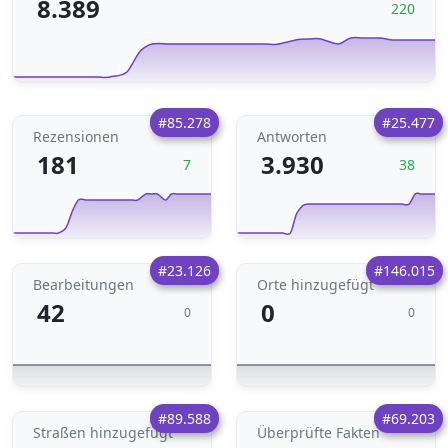
8.389
220
#85.278
#25.477
Rezensionen
Antworten
181
3.930
7
38
#23.126
#146.015
Bearbeitungen
Orte hinzugefügt
42
0
0
0
#89.588
#69.203
Straßen hinzugefügt
Überprüfte Fakten