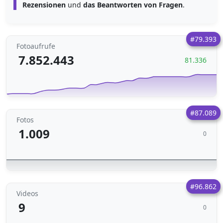
Rezensionen
und
das Beantworten von Fragen
.
#79.393
Fotoaufrufe
7.852.443
81.336
#87.089
Fotos
1.009
0
#96.862
Videos
9
0