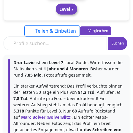
Level 7
Teilen & Einbetten
Vergleichen
Suchen
Dror Lavie
ist ein
Level 7
Local Guide. Wir erfassen die
Statistiken seit
1 Jahr und 4 Monaten
. Bisher wurden
rund
7,85 Mio.
Fotoaufrufe gesammelt.
Ein starker Aufwärtstrend: Das Profil verbuchte binnen
der letzten 30 Tage ein Plus von
81,3 Tsd.
Aufrufen. Ø
7,8 Tsd.
Aufrufe pro Foto – beeindruckend! Ein
weiterer Aufstieg steht an: das Profil benötigt lediglich
5.318
Punkte für Level 8. Nur
68
Aufrufe Rückstand
auf
Marc Bolver (BolverBlitz)
. Ein echter Maps-
Allrounder: Neben Fotos zeigt das Profil ein breit
gefächertes Engagement, etwa für
das Schreiben von