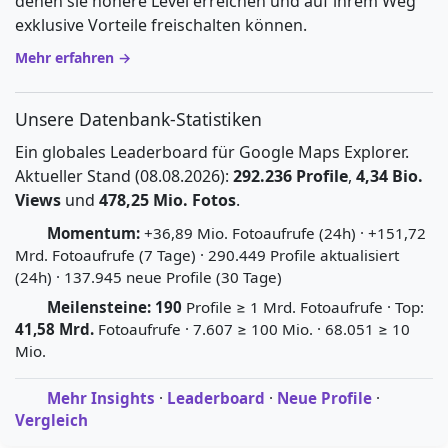
denen sie höhere Level erreichen und auf ihrem Weg
exklusive Vorteile freischalten können.
Mehr erfahren →
Unsere Datenbank-Statistiken
Ein globales Leaderboard für Google Maps Explorer.
Aktueller Stand (08.08.2026):
292.236 Profile
,
4,34 Bio.
Views
und
478,25 Mio. Fotos
.
Momentum:
+36,89 Mio. Fotoaufrufe (24h) · +151,72
Mrd. Fotoaufrufe (7 Tage) · 290.449 Profile aktualisiert
(24h) · 137.945 neue Profile (30 Tage)
Meilensteine:
190
Profile ≥ 1 Mrd. Fotoaufrufe · Top:
41,58 Mrd.
Fotoaufrufe · 7.607 ≥ 100 Mio. · 68.051 ≥ 10
Mio.
Mehr Insights
·
Leaderboard
·
Neue Profile
·
Vergleich