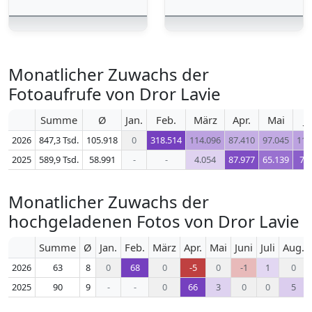
Monatlicher Zuwachs der
Fotoaufrufe von Dror Lavie
Summe
Ø
Jan.
Feb.
März
Apr.
Mai
J
2026
847,3 Tsd.
105.918
0
318.514
114.096
87.410
97.045
114
2025
589,9 Tsd.
58.991
-
-
4.054
87.977
65.139
77
Monatlicher Zuwachs der
hochgeladenen Fotos von Dror Lavie
Summe
Ø
Jan.
Feb.
März
Apr.
Mai
Juni
Juli
Aug.
2026
63
8
0
68
0
-5
0
-1
1
0
2025
90
9
-
-
0
66
3
0
0
5