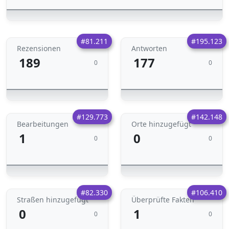
#81.211
#195.123
Rezensionen
Antworten
189
177
0
0
#129.773
#142.148
Bearbeitungen
Orte hinzugefügt
1
0
0
0
#82.330
#106.410
Straßen hinzugefügt
Überprüfte Fakten
0
1
0
0