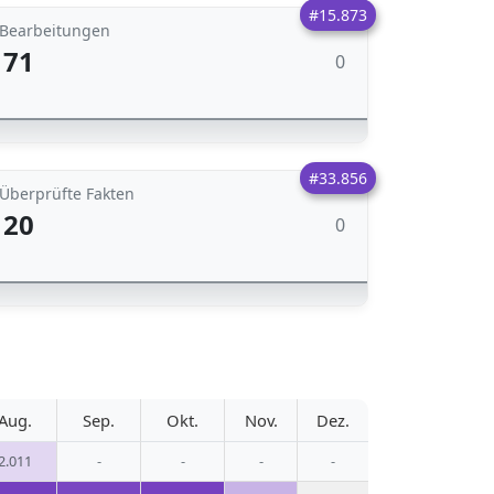
#15.873
Bearbeitungen
71
0
#33.856
Überprüfte Fakten
20
0
Aug.
Sep.
Okt.
Nov.
Dez.
2.011
-
-
-
-