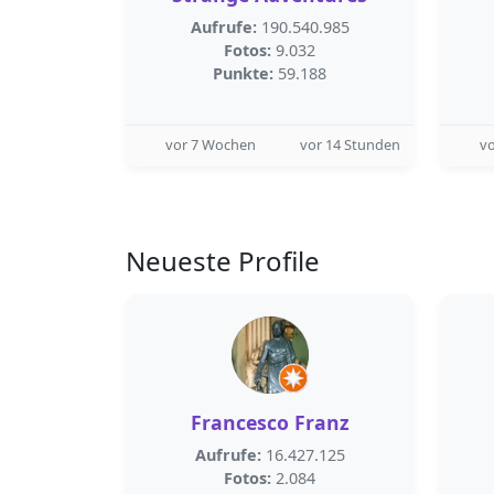
Aufrufe:
190.540.985
Fotos:
9.032
Punkte:
59.188
vor 7 Wochen
vor 14 Stunden
v
Neueste Profile
Francesco Franz
Aufrufe:
16.427.125
Fotos:
2.084