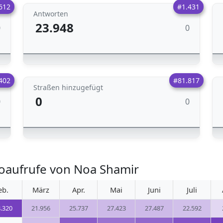
612
#1.431
Antworten
23.948
0
0
402
#81.817
Straßen hinzugefügt
0
0
0
oaufrufe von Noa Shamir
eb.
März
Apr.
Mai
Juni
Juli
.320
21.956
25.737
27.423
27.487
22.592