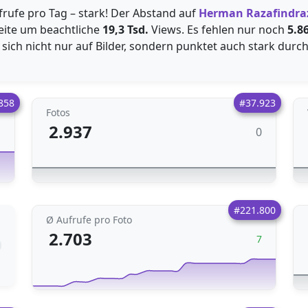
rufe pro Tag – stark! Der Abstand auf
Herman Razafindra
ite um beachtliche
19,3 Tsd.
Views. Es fehlen nur noch
5.8
 sich nicht nur auf Bilder, sondern punktet auch stark durc
858
#37.923
Fotos
2.937
0
1
#221.800
Ø Aufrufe pro Foto
2.703
7