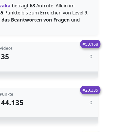
zaka
beträgt
68
Aufrufe. Allein im
65
Punkte bis zum Erreichen von Level 9.
h
das Beantworten von Fragen
und
#53.168
Videos
35
0
#20.335
Punkte
44.135
0