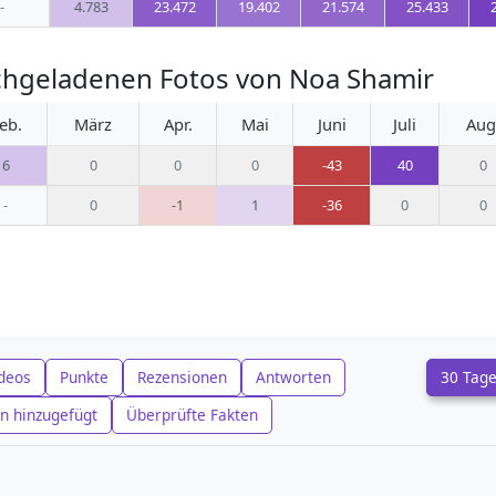
-
4.783
23.472
19.402
21.574
25.433
chgeladenen Fotos von Noa Shamir
eb.
März
Apr.
Mai
Juni
Juli
Aug
6
0
0
0
-43
40
0
-
0
-1
1
-36
0
0
deos
Punkte
Rezensionen
Antworten
30 Tag
n hinzugefügt
Überprüfte Fakten