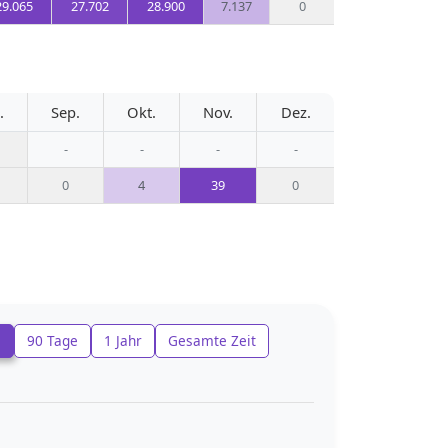
29.065
27.702
28.900
7.137
0
.
Sep.
Okt.
Nov.
Dez.
-
-
-
-
0
4
39
0
e
90 Tage
1 Jahr
Gesamte Zeit