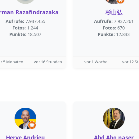
rman Razafindrazaka
杉山弘
Aufrufe:
7.937.455
Aufrufe:
7.937.261
Fotos:
1.244
Fotos:
670
Punkte:
18.507
Punkte:
12.833
or 5 Monaten
vor 16 Stunden
vor 1 Woche
vor 12 S
Herve Andrieu
Abd Abo naser