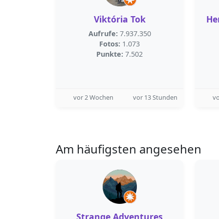
Viktória Tok
He
Aufrufe:
7.937.350
Fotos:
1.073
Punkte:
7.502
vor 2 Wochen
vor 13 Stunden
v
Am häufigsten angesehen
Strange Adventures