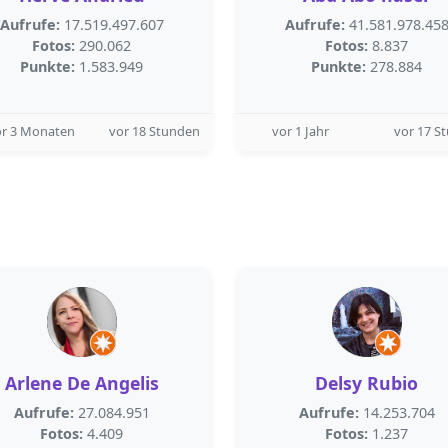
Aufrufe:
17.519.497.607
Aufrufe:
41.581.978.45
Fotos:
290.062
Fotos:
8.837
Punkte:
1.583.949
Punkte:
278.884
or 3 Monaten
vor 18 Stunden
vor 1 Jahr
vor 17 S
Arlene De Angelis
Delsy Rubio
Aufrufe:
27.084.951
Aufrufe:
14.253.704
Fotos:
4.409
Fotos:
1.237