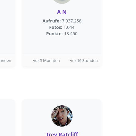
A N
Aufrufe:
7.937.258
Fotos:
1.044
Punkte:
13.450
tunden
vor 5 Monaten
vor 16 Stunden
Trey Ratcliff