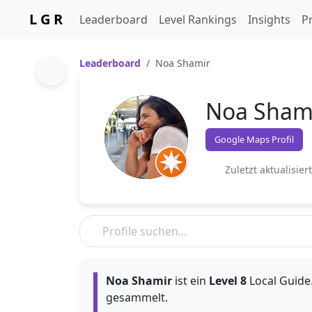
L G R
Leaderboard
Level Rankings
Insights
Pr
Leaderboard
Noa Shamir
Noa Sham
Google Maps Profil
Zuletzt aktualisier
Noa Shamir
ist ein
Level 8
Local Guide.
gesammelt.