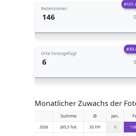
#101.
Rezensionen
146
#39.
Orte hinzugefügt
6
Monatlicher Zuwachs der Fot
Summe
Ø
Jan.
F
2026
265,5 Tsd.
33.191
0
138