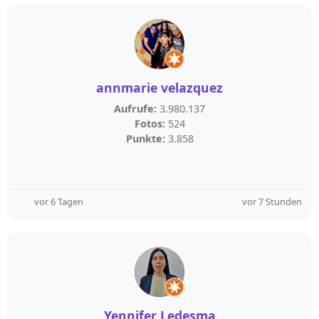
annmarie velazquez
Aufrufe:
3.980.137
Fotos:
524
Punkte:
3.858
vor 6 Tagen
vor 7 Stunden
Yennifer Ledesma