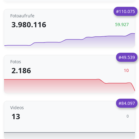
#110.075
Fotoaufrufe
3.980.116
59.927
#49.539
Fotos
2.186
10
#84.097
Videos
13
0