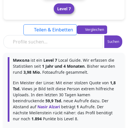
Level 7
Teilen & Einbetten
Vergleichen
Suchen
Микола
ist ein
Level 7
Local Guide. Wir erfassen die
Statistiken seit
1 Jahr und 4 Monaten
. Bisher wurden
rund
3,98 Mio.
Fotoaufrufe gesammelt.
Ein Meister der Linse: Mit einer stolzen Quote von
1,8
Tsd.
Views je Bild teilt diese Person extrem hilfreiche
Uploads. In den letzten 30 Tagen kamen
beeindruckende
59,9 Tsd.
neue Aufrufe dazu. Der
Abstand auf
Nasir Alzari
beträgt
1
Aufrufe. Der
nächste Meilenstein rückt näher: das Profil benötigt
nur noch
1.894
Punkte bis Level 8.