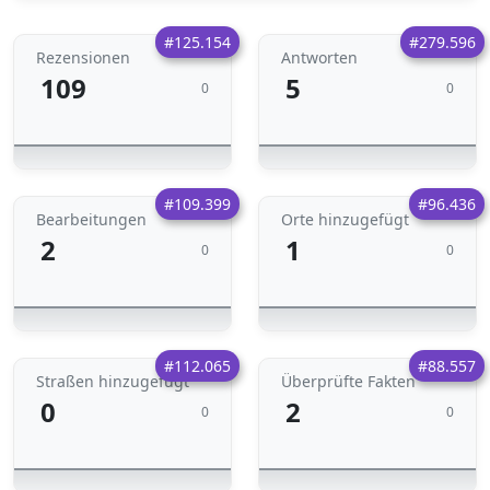
#125.154
#279.596
Rezensionen
Antworten
109
5
0
0
#109.399
#96.436
Bearbeitungen
Orte hinzugefügt
2
1
0
0
#112.065
#88.557
Straßen hinzugefügt
Überprüfte Fakten
0
2
0
0