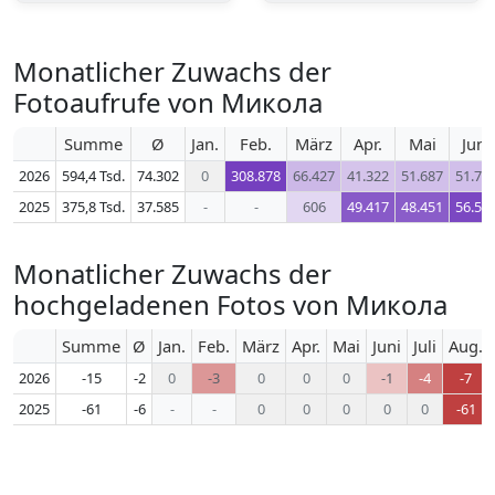
Monatlicher Zuwachs der
Fotoaufrufe von Микола
Summe
Ø
Jan.
Feb.
März
Apr.
Mai
Juni
2026
594,4 Tsd.
74.302
0
308.878
66.427
41.322
51.687
51.76
2025
375,8 Tsd.
37.585
-
-
606
49.417
48.451
56.57
Monatlicher Zuwachs der
hochgeladenen Fotos von Микола
Summe
Ø
Jan.
Feb.
März
Apr.
Mai
Juni
Juli
Aug.
2026
-15
-2
0
-3
0
0
0
-1
-4
-7
2025
-61
-6
-
-
0
0
0
0
0
-61