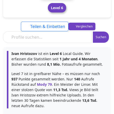
Level 6
Teilen & Einbetten
Vergleichen
Suchen
Ivan Hristozov
ist ein
Level 6
Local Guide. Wir
erfassen die Statistiken seit
1 Jahr und 4 Monaten
.
Bisher wurden rund
8,1 Mio.
Fotoaufrufe gesammelt.
Level 7 ist in greifbarer Nähe – es müssen nur noch
937
Punkte gesammelt werden. Nur
140
Aufrufe
Rückstand auf
Mody 79
. Ein Meister der Linse: Mit
einer stolzen Quote von
11,3 Tsd.
Views je Bild teilt
Ivan Hristozov extrem hilfreiche Uploads. In den
letzten 30 Tagen kamen beeindruckende
13,6 Tsd.
neue Aufrufe dazu.