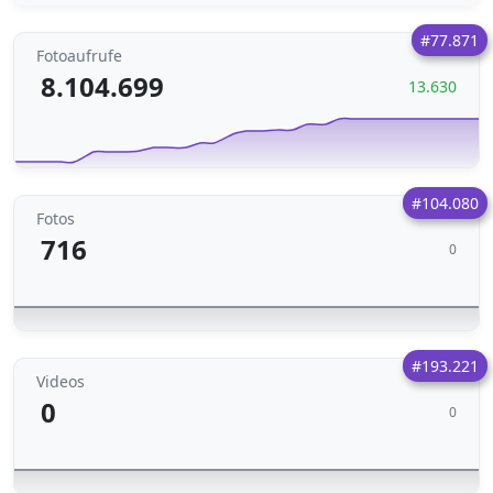
#77.871
Fotoaufrufe
8.104.699
13.630
#104.080
Fotos
716
0
#193.221
Videos
0
0