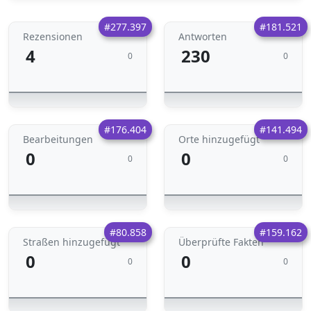
#277.397
#181.521
Rezensionen
Antworten
4
230
0
0
#176.404
#141.494
Bearbeitungen
Orte hinzugefügt
0
0
0
0
#80.858
#159.162
Straßen hinzugefügt
Überprüfte Fakten
0
0
0
0