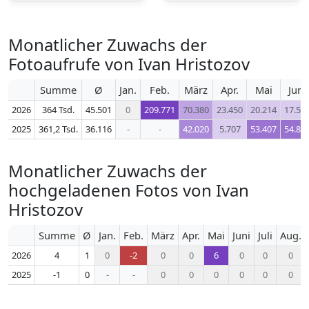
Monatlicher Zuwachs der
Fotoaufrufe von Ivan Hristozov
Summe
Ø
Jan.
Feb.
März
Apr.
Mai
Juni
2026
364 Tsd.
45.501
0
209.771
70.380
23.450
20.214
17.59
2025
361,2 Tsd.
36.116
-
-
42.020
5.707
53.407
54.83
Monatlicher Zuwachs der
hochgeladenen Fotos von Ivan
Hristozov
Summe
Ø
Jan.
Feb.
März
Apr.
Mai
Juni
Juli
Aug.
2026
4
1
0
-2
0
0
6
0
0
0
2025
-1
0
-
-
0
0
0
0
0
0