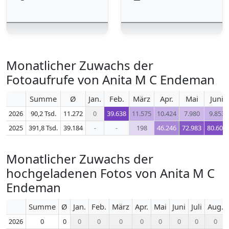
Monatlicher Zuwachs der
Fotoaufrufe von Anita M C Endeman
Summe
Ø
Jan.
Feb.
März
Apr.
Mai
Juni
2026
90,2 Tsd.
11.272
0
39.638
11.575
10.424
7.980
9.853
2025
391,8 Tsd.
39.184
-
-
198
46.246
72.983
80.609
Monatlicher Zuwachs der
hochgeladenen Fotos von Anita M C
Endeman
Summe
Ø
Jan.
Feb.
März
Apr.
Mai
Juni
Juli
Aug.
2026
0
0
0
0
0
0
0
0
0
0