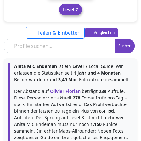
Level 7
Teilen & Einbetten
Vergleichen
Suchen
Anita M C Endeman
ist ein
Level 7
Local Guide. Wir
erfassen die Statistiken seit
1 Jahr und 4 Monaten
.
Bisher wurden rund
3,49 Mio.
Fotoaufrufe gesammelt.
Der Abstand auf
Olivier Florian
beträgt
239
Aufrufe.
Diese Person erzielt aktuell
278
Fotoaufrufe pro Tag –
stark! Ein starker Aufwärtstrend: Das Profil verbuchte
binnen der letzten 30 Tage ein Plus von
8,4 Tsd.
Aufrufen. Der Sprung auf Level 8 ist nicht mehr weit –
Anita M C Endeman muss nur noch
1.150
Punkte
sammeln. Ein echter Maps-Allrounder: Neben Fotos
zeigt dieser Guide ein breit gefächertes Engagement,