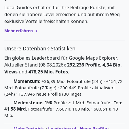
Local Guides erhalten für ihre Beiträge Punkte, mit
denen sie höhere Level erreichen und auf ihrem Weg
exklusive Vorteile freischalten können.
Mehr erfahren →
Unsere Datenbank-Statistiken
Ein globales Leaderboard für Google Maps Explorer.
Aktueller Stand (08.08.2026):
292.236 Profile
,
4,34 Bio.
Views
und
478,25 Mio. Fotos
.
Momentum:
+36,89 Mio. Fotoaufrufe (24h) · +151,72
Mrd. Fotoaufrufe (7 Tage) · 290.449 Profile aktualisiert
(24h) · 137.945 neue Profile (30 Tage)
Meilensteine:
190
Profile ≥ 1 Mrd. Fotoaufrufe · Top:
41,58 Mrd.
Fotoaufrufe · 7.607 ≥ 100 Mio. · 68.051 ≥ 10
Mio.
Mehr Insights
·
Leaderboard
·
Neue Profile
·