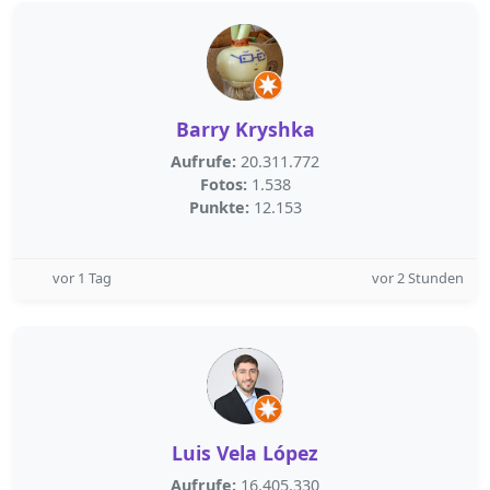
Barry Kryshka
Aufrufe:
20.311.772
Fotos:
1.538
Punkte:
12.153
vor 1 Tag
vor 2 Stunden
Luis Vela López
Aufrufe:
16.405.330