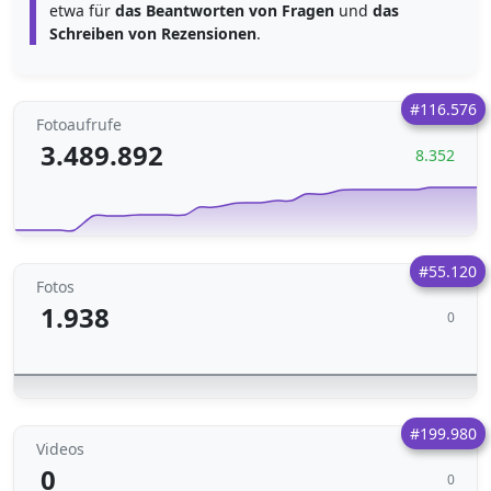
etwa für
das Beantworten von Fragen
und
das
Schreiben von Rezensionen
.
#116.576
Fotoaufrufe
3.489.892
8.352
#55.120
Fotos
1.938
0
#199.980
Videos
0
0