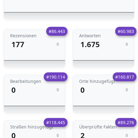
#86.443
#60.983
Rezensionen
Antworten
177
1.675
0
0
#190.114
#160.817
Bearbeitungen
Orte hinzugefügt
0
0
0
0
#118.445
#89.276
Straßen hinzugefügt
Überprüfte Fakten
0
2
0
0