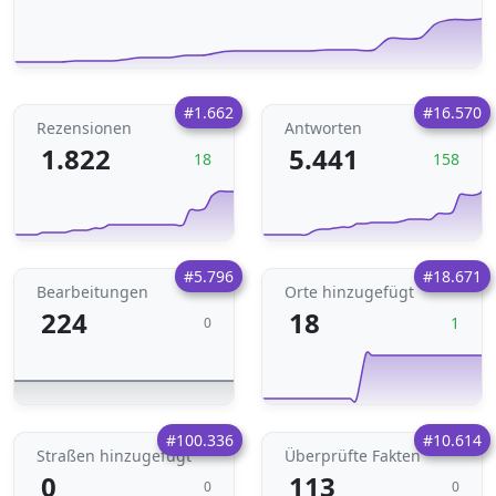
#1.662
#16.570
Rezensionen
Antworten
1.822
5.441
18
158
#5.796
#18.671
Bearbeitungen
Orte hinzugefügt
224
18
1
0
#100.336
#10.614
Straßen hinzugefügt
Überprüfte Fakten
0
113
0
0