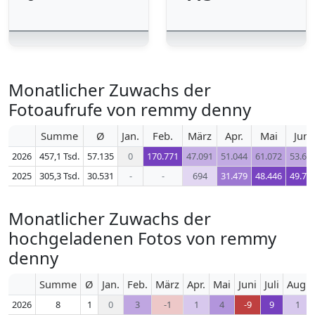
Monatlicher Zuwachs der
Fotoaufrufe von remmy denny
Summe
Ø
Jan.
Feb.
März
Apr.
Mai
Juni
2026
457,1 Tsd.
57.135
0
170.771
47.091
51.044
61.072
53.61
2025
305,3 Tsd.
30.531
-
-
694
31.479
48.446
49.70
Monatlicher Zuwachs der
hochgeladenen Fotos von remmy
denny
Summe
Ø
Jan.
Feb.
März
Apr.
Mai
Juni
Juli
Aug.
2026
8
1
0
3
-1
1
4
-9
9
1