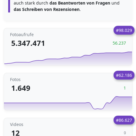
auch stark durch
das Beantworten von Fragen
und
das Schreiben von Rezensionen
.
#98.029
Fotoaufrufe
5.347.471
56.237
#62.186
Fotos
1.649
1
#86.627
Videos
12
0