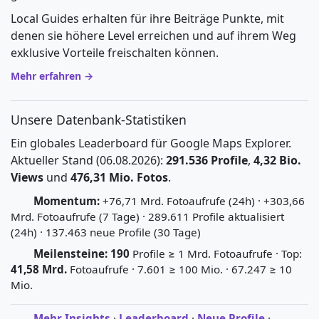
Local Guides erhalten für ihre Beiträge Punkte, mit
denen sie höhere Level erreichen und auf ihrem Weg
exklusive Vorteile freischalten können.
Mehr erfahren →
Unsere Datenbank-Statistiken
Ein globales Leaderboard für Google Maps Explorer.
Aktueller Stand (06.08.2026):
291.536 Profile
,
4,32 Bio.
Views
und
476,31 Mio. Fotos
.
Momentum:
+76,71 Mrd. Fotoaufrufe (24h) · +303,66
Mrd. Fotoaufrufe (7 Tage) · 289.611 Profile aktualisiert
(24h) · 137.463 neue Profile (30 Tage)
Meilensteine:
190
Profile ≥ 1 Mrd. Fotoaufrufe · Top:
41,58 Mrd.
Fotoaufrufe · 7.601 ≥ 100 Mio. · 67.247 ≥ 10
Mio.
Mehr Insights
·
Leaderboard
·
Neue Profile
·