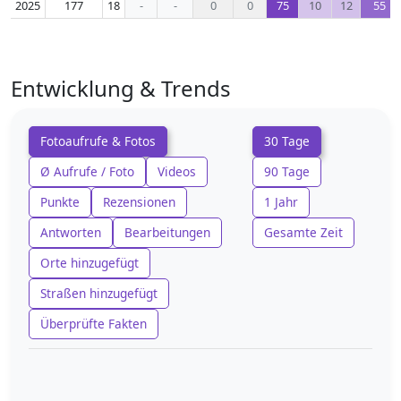
2025
177
18
-
-
0
0
75
10
12
55
Entwicklung & Trends
Fotoaufrufe & Fotos
30 Tage
Ø Aufrufe / Foto
Videos
90 Tage
Punkte
Rezensionen
1 Jahr
Antworten
Bearbeitungen
Gesamte Zeit
Orte hinzugefügt
Straßen hinzugefügt
Überprüfte Fakten