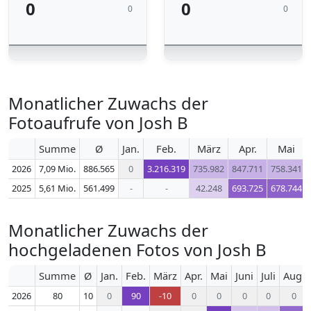
0
0
0
0
Monatlicher Zuwachs der
Fotoaufrufe von Josh B
Summe
Ø
Jan.
Feb.
März
Apr.
Mai
2026
7,09 Mio.
886.565
0
3.216.319
735.982
847.711
758.341
2025
5,61 Mio.
561.499
-
-
42.248
693.725
678.744
Monatlicher Zuwachs der
hochgeladenen Fotos von Josh B
Summe
Ø
Jan.
Feb.
März
Apr.
Mai
Juni
Juli
Aug.
2026
80
10
0
90
-10
0
0
0
0
0