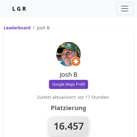
L G R
Leaderboard
Josh B
Josh B
Google Maps Profil
Zuletzt aktualisiert: vor 17 Stunden
Platzierung
16.457