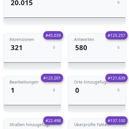
20.015
0
#45.039
#125.257
Rezensionen
Antworten
321
580
0
0
#123.201
#121.639
Bearbeitungen
Orte hinzugefügt
1
0
0
0
#22.498
#137.100
Straßen hinzugefügt
Überprüfte Fakten