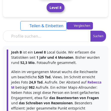
Level 8
Teilen & Einbetten
Vergleichen
Suchen
Josh B
ist ein
Level 8
Local Guide. Wir erfassen die
Statistiken seit
1 Jahr und 4 Monaten
. Bisher wurden
rund
52,3 Mio.
Fotoaufrufe gesammelt.
Allein im vergangenen Monat wuchs die Reichweite
um beachtliche
525 Tsd.
Views. Im Schnitt erreicht
jedes Foto
24,9 Tsd.
Aufrufe. Der Abstand auf
Rebecca
M
beträgt
982
Aufrufe. Ein echter Maps-Allrounder:
Neben Fotos zeigt diese Person ein breit gefächertes
Engagement, etwa für
das Beantworten von Fragen
und
das Schreiben von Rezensionen
. Besonders
effizient: Jeder gesammelte Punkt entspricht