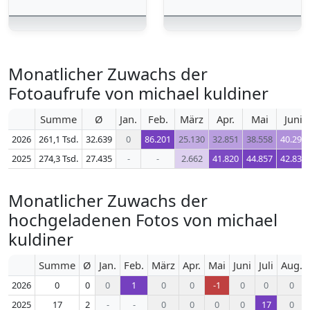
Monatlicher Zuwachs der
Fotoaufrufe von michael kuldiner
Summe
Ø
Jan.
Feb.
März
Apr.
Mai
Juni
2026
261,1 Tsd.
32.639
0
86.201
25.130
32.851
38.558
40.292
2025
274,3 Tsd.
27.435
-
-
2.662
41.820
44.857
42.838
Monatlicher Zuwachs der
hochgeladenen Fotos von michael
kuldiner
Summe
Ø
Jan.
Feb.
März
Apr.
Mai
Juni
Juli
Aug.
2026
0
0
0
1
0
0
-1
0
0
0
2025
17
2
-
-
0
0
0
0
17
0