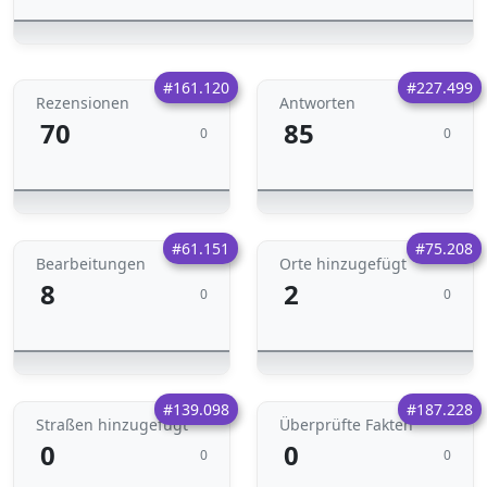
#161.120
#227.499
Rezensionen
Antworten
70
85
0
0
#61.151
#75.208
Bearbeitungen
Orte hinzugefügt
8
2
0
0
#139.098
#187.228
Straßen hinzugefügt
Überprüfte Fakten
0
0
0
0