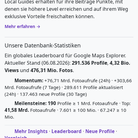
Local Guides erhalten für ihre Beiträge Punkte, mit
denen sie höhere Level erreichen und auf ihrem Weg
exklusive Vorteile freischalten können.
Mehr erfahren →
Unsere Datenbank-Statistiken
Ein globales Leaderboard für Google Maps Explorer.
Aktueller Stand (06.08.2026):
291.536 Profile
,
4,32 Bio.
Views
und
476,31 Mio. Fotos
.
Momentum:
+76,71 Mrd. Fotoaufrufe (24h) · +303,66
Mrd. Fotoaufrufe (7 Tage) · 289.611 Profile aktualisiert
(24h) · 137.463 neue Profile (30 Tage)
Meilensteine:
190
Profile ≥ 1 Mrd. Fotoaufrufe · Top:
41,58 Mrd.
Fotoaufrufe · 7.601 ≥ 100 Mio. · 67.247 ≥ 10
Mio.
Mehr Insights
·
Leaderboard
·
Neue Profile
·