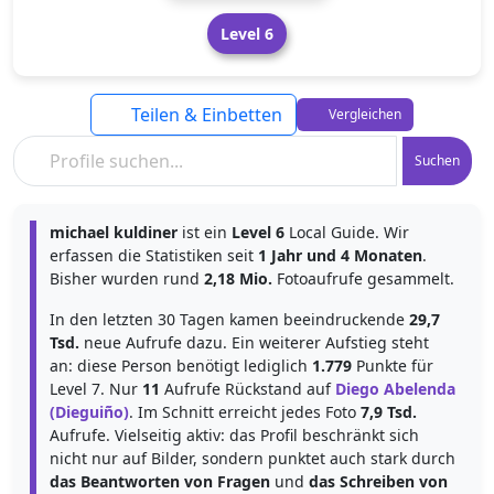
Level 6
Teilen & Einbetten
Vergleichen
Suchen
michael kuldiner
ist ein
Level 6
Local Guide. Wir
erfassen die Statistiken seit
1 Jahr und 4 Monaten
.
Bisher wurden rund
2,18 Mio.
Fotoaufrufe gesammelt.
In den letzten 30 Tagen kamen beeindruckende
29,7
Tsd.
neue Aufrufe dazu. Ein weiterer Aufstieg steht
an: diese Person benötigt lediglich
1.779
Punkte für
Level 7. Nur
11
Aufrufe Rückstand auf
Diego Abelenda
(Dieguiño)
. Im Schnitt erreicht jedes Foto
7,9 Tsd.
Aufrufe. Vielseitig aktiv: das Profil beschränkt sich
nicht nur auf Bilder, sondern punktet auch stark durch
das Beantworten von Fragen
und
das Schreiben von