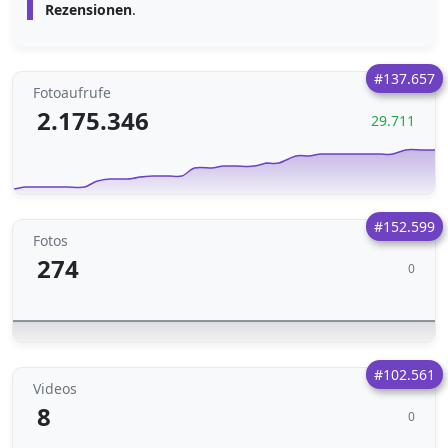
Rezensionen
.
#137.657
Fotoaufrufe
2.175.346
29.711
#152.599
Fotos
274
0
#102.561
Videos
8
0