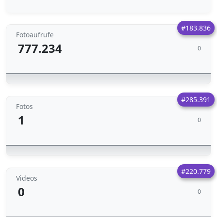
#183.836
Fotoaufrufe
777.234
0
#285.391
Fotos
1
0
#220.779
Videos
0
0