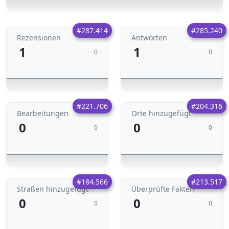
#287.414
#285.240
Rezensionen
Antworten
1
1
0
0
#221.706
#204.316
Bearbeitungen
Orte hinzugefügt
0
0
0
0
#184.566
#213.517
Straßen hinzugefügt
Überprüfte Fakten
0
0
0
0