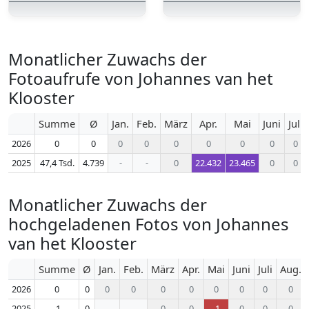
Monatlicher Zuwachs der
Fotoaufrufe von Johannes van het
Klooster
Summe
Ø
Jan.
Feb.
März
Apr.
Mai
Juni
Juli
2026
0
0
0
0
0
0
0
0
0
2025
47,4 Tsd.
4.739
-
-
0
22.432
23.465
0
0
Monatlicher Zuwachs der
hochgeladenen Fotos von Johannes
van het Klooster
Summe
Ø
Jan.
Feb.
März
Apr.
Mai
Juni
Juli
Aug.
2026
0
0
0
0
0
0
0
0
0
0
2025
-1
0
-
-
0
0
-1
0
0
0