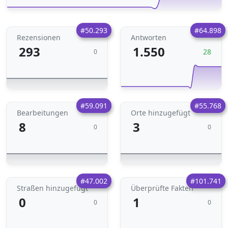
#50.293
#64.898
Rezensionen
Antworten
293
1.550
28
0
#59.091
#55.768
Bearbeitungen
Orte hinzugefügt
8
3
0
0
#47.002
#101.741
Straßen hinzugefügt
Überprüfte Fakten
0
1
0
0