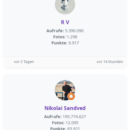
R V
Aufrufe:
5.390.090
Fotos:
1.298
Punkte:
9.917
vor 2 Tagen
vor 14 Stunden
Nikolai Sandved
Aufrufe:
195.774.627
Fotos:
12.095
Punkte:
83.921