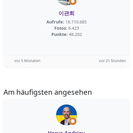
이관희
Aufrufe:
18.710.685
Fotos:
6.423
Punkte:
48.202
vor 5 Monaten
vor 21 Stunden
Am häufigsten angesehen