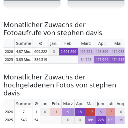
Monatlicher Zuwachs der
Fotoaufrufe von stephen davis
Summe
Ø
Jan.
Feb.
März
Apr.
Mai
2026
4,87 Mio.
609.222
0
2.691.296
465.251
428.896
412.033
2025
3,85 Mio.
384.519
-
-
34.723
427.944
474.212
Monatlicher Zuwachs der
hochgeladenen Fotos von stephen
davis
Summe
Ø
Jan.
Feb.
März
Apr.
Mai
Juni
Juli
Aug.
2026
7
1
0
-1
9
18
-17
5
-7
0
2025
543
54
-
-
0
0
166
228
109
19