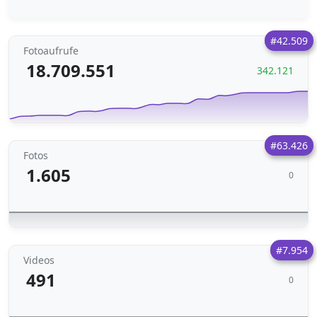
#42.509
Fotoaufrufe
18.709.551
342.121
#63.426
Fotos
1.605
0
#7.954
Videos
491
0