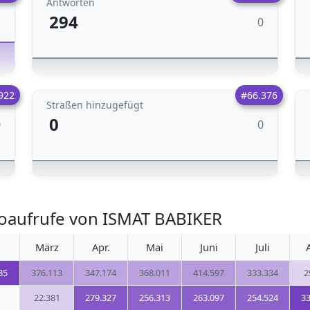
Antworten
294
0
1
922
#66.376
Straßen hinzugefügt
0
0
0
oaufrufe von ISMAT BABIKER
März
Apr.
Mai
Juni
Juli
85
376.113
347.174
368.011
414.597
333.334
2
22.381
279.327
256.313
263.097
254.524
33