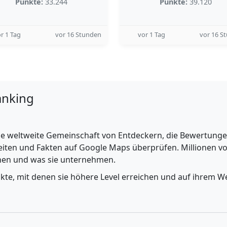
Punkte:
33.244
Punkte:
39.120
r 1 Tag
vor 16 Stunden
vor 1 Tag
vor 16 S
anking
e weltweite Gemeinschaft von Entdeckern, die Bewertungen 
iten und Fakten auf Google Maps überprüfen. Millionen vo
ehen und was sie unternehmen.
nkte, mit denen sie höhere Level erreichen und auf ihrem We