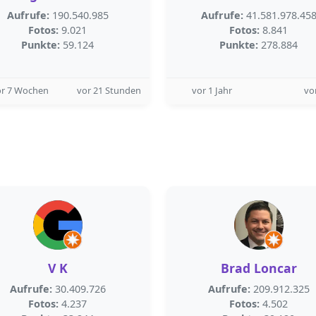
Aufrufe:
190.540.985
Aufrufe:
41.581.978.45
Fotos:
9.021
Fotos:
8.841
Punkte:
59.124
Punkte:
278.884
or 7 Wochen
vor 21 Stunden
vor 1 Jahr
vo
V K
Brad Loncar
Aufrufe:
30.409.726
Aufrufe:
209.912.325
Fotos:
4.237
Fotos:
4.502