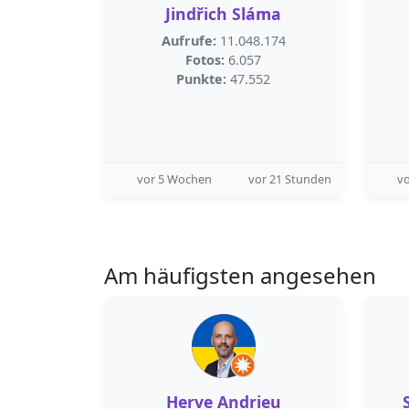
Jindřich Sláma
Aufrufe:
11.048.174
Fotos:
6.057
Punkte:
47.552
vor 5 Wochen
vor 21 Stunden
v
Am häufigsten angesehen
Herve Andrieu