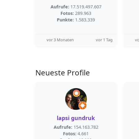
Aufrufe:
17.519.497.607
Fotos:
289.963
Punkte:
1.583.339
vor 3 Monaten
vor 1 Tag
v
Neueste Profile
lapsi gundruk
Aufrufe:
154.163.782
Fotos:
4.661