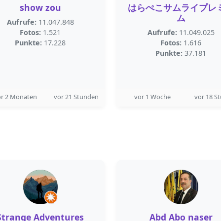
show zou
はらぺこサムライプレ
ム
Aufrufe:
11.047.848
Fotos:
1.521
Aufrufe:
11.049.025
Punkte:
17.228
Fotos:
1.616
Punkte:
37.181
or 2 Monaten
vor 21 Stunden
vor 1 Woche
vor 18 S
Strange Adventures
Abd Abo naser