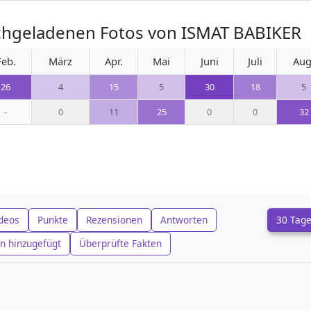
chgeladenen Fotos von ISMAT BABIKER
Feb.
März
Apr.
Mai
Juni
Juli
Aug
26
4
15
5
30
18
5
-
0
11
25
0
0
32
deos
Punkte
Rezensionen
Antworten
30 Tag
n hinzugefügt
Überprüfte Fakten