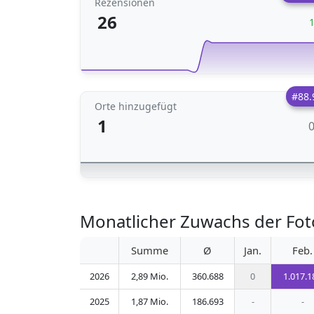
Rezensionen
26
#88.
Orte hinzugefügt
1
Monatlicher Zuwachs der Fot
Summe
Ø
Jan.
Feb.
2026
2,89 Mio.
360.688
0
1.017.1
2025
1,87 Mio.
186.693
-
-