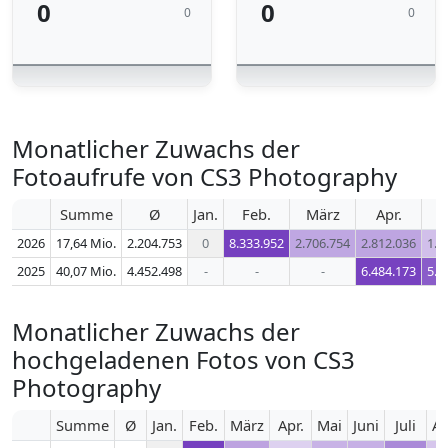
0
0
0
0
Monatlicher Zuwachs der
Fotoaufrufe von CS3 Photography
Summe
Ø
Jan.
Feb.
März
Apr.
2026
17,64 Mio.
2.204.753
0
8.333.952
2.706.754
2.812.036
1.4
2025
40,07 Mio.
4.452.498
-
-
-
6.484.173
5.3
Monatlicher Zuwachs der
hochgeladenen Fotos von CS3
Photography
Summe
Ø
Jan.
Feb.
März
Apr.
Mai
Juni
Juli
Au