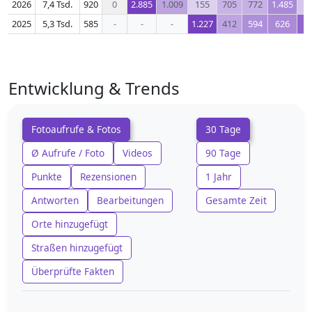
2026
7,4 Tsd.
920
0
2.885
1.009
155
705
772
1.485
3
2025
5,3 Tsd.
585
-
-
-
1.227
412
594
626
9
Entwicklung & Trends
Fotoaufrufe & Fotos
30 Tage
Ø Aufrufe / Foto
Videos
90 Tage
Punkte
Rezensionen
1 Jahr
Antworten
Bearbeitungen
Gesamte Zeit
Orte hinzugefügt
Straßen hinzugefügt
Überprüfte Fakten