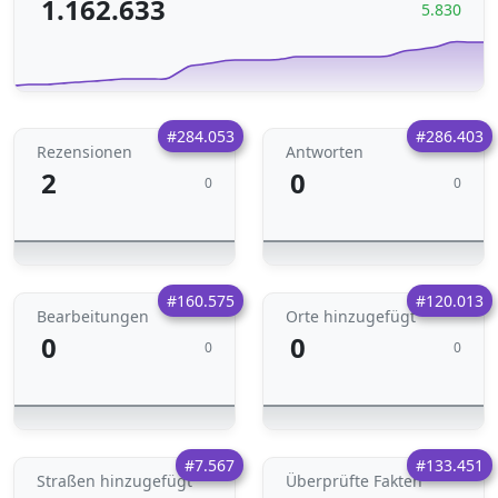
1.162.633
5.830
#284.053
#286.403
Rezensionen
Antworten
2
0
0
0
#160.575
#120.013
Bearbeitungen
Orte hinzugefügt
0
0
0
0
#7.567
#133.451
Straßen hinzugefügt
Überprüfte Fakten