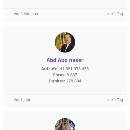
vor 3 Monaten
vor 1 Tag
Abd Abo naser
Aufrufe:
41.581.978.458
Fotos:
8.837
Punkte:
278.884
vor 1 Jahr
vor 1 Tag