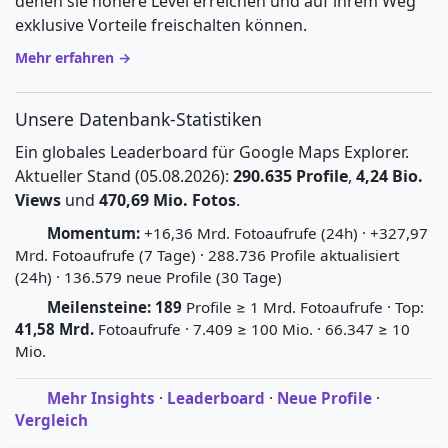
denen sie höhere Level erreichen und auf ihrem Weg
exklusive Vorteile freischalten können.
Mehr erfahren →
Unsere Datenbank-Statistiken
Ein globales Leaderboard für Google Maps Explorer.
Aktueller Stand (05.08.2026):
290.635 Profile
,
4,24 Bio.
Views
und
470,69 Mio. Fotos
.
Momentum:
+16,36 Mrd. Fotoaufrufe (24h) · +327,97
Mrd. Fotoaufrufe (7 Tage) · 288.736 Profile aktualisiert
(24h) · 136.579 neue Profile (30 Tage)
Meilensteine:
189
Profile ≥ 1 Mrd. Fotoaufrufe · Top:
41,58 Mrd.
Fotoaufrufe · 7.409 ≥ 100 Mio. · 66.347 ≥ 10
Mio.
Mehr Insights
·
Leaderboard
·
Neue Profile
·
Vergleich