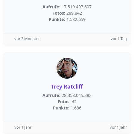
Aufrufe:
17.519.497.607
Fotos:
289.842
Punkte:
1.582.659
vor 3 Monaten
vor 1 Tag
Trey Ratcliff
Aufrufe:
28.358.045.382
Fotos:
42
Punkte:
1.686
vor 1 Jahr
vor 1 Jahr