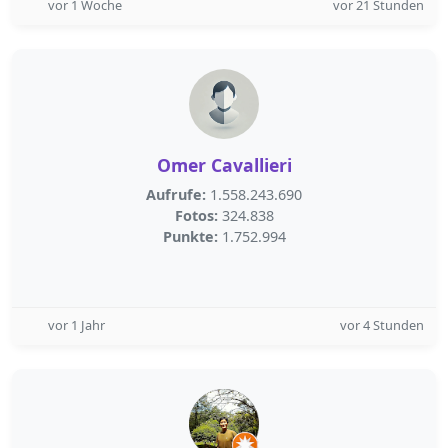
vor 1 Woche
vor 21 Stunden
Omer Cavallieri
Aufrufe:
1.558.243.690
Fotos:
324.838
Punkte:
1.752.994
vor 1 Jahr
vor 4 Stunden