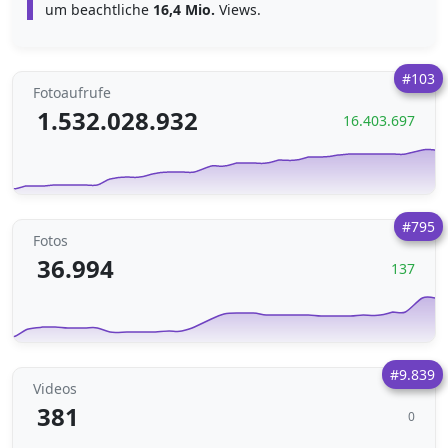
um beachtliche
16,4 Mio.
Views.
#103
Fotoaufrufe
1.532.028.932
16.403.697
#795
Fotos
36.994
137
#9.839
Videos
381
0