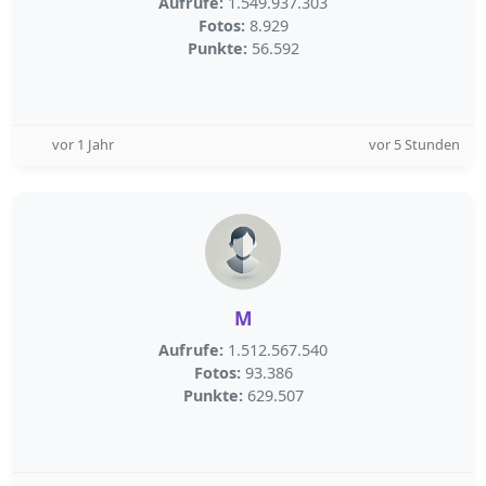
Aufrufe:
1.549.937.303
Fotos:
8.929
Punkte:
56.592
vor 1 Jahr
vor 5 Stunden
M
Aufrufe:
1.512.567.540
Fotos:
93.386
Punkte:
629.507