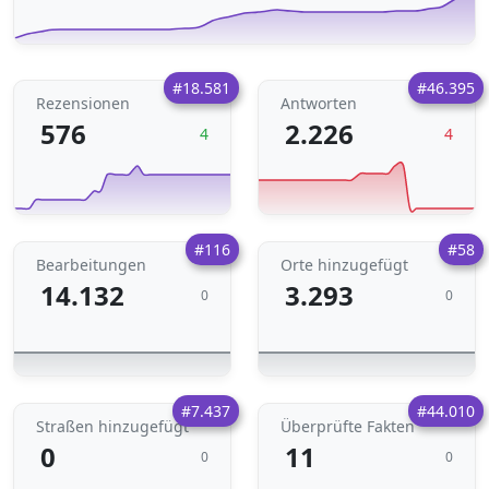
#18.581
#46.395
Rezensionen
Antworten
576
2.226
4
4
#116
#58
Bearbeitungen
Orte hinzugefügt
14.132
3.293
0
0
#7.437
#44.010
Straßen hinzugefügt
Überprüfte Fakten
0
11
0
0