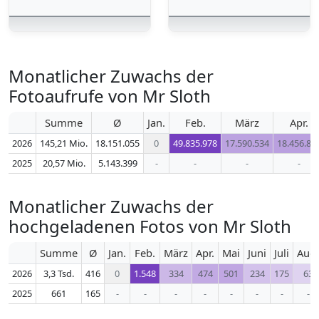
Monatlicher Zuwachs der
Fotoaufrufe von Mr Sloth
Summe
Ø
Jan.
Feb.
März
Apr.
2026
145,21 Mio.
18.151.055
0
49.835.978
17.590.534
18.456.80
2025
20,57 Mio.
5.143.399
-
-
-
-
Monatlicher Zuwachs der
hochgeladenen Fotos von Mr Sloth
Summe
Ø
Jan.
Feb.
März
Apr.
Mai
Juni
Juli
Aug.
2026
3,3 Tsd.
416
0
1.548
334
474
501
234
175
63
2025
661
165
-
-
-
-
-
-
-
-