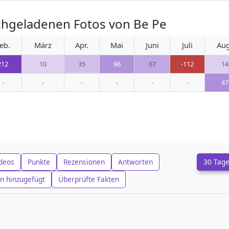
chgeladenen Fotos von Be Pe
eb.
März
Apr.
Mai
Juni
Juli
Aug
212
10
35
96
67
-112
14
-
-
-
-
-
-
47
deos
Punkte
Rezensionen
Antworten
30 Tag
n hinzugefügt
Überprüfte Fakten