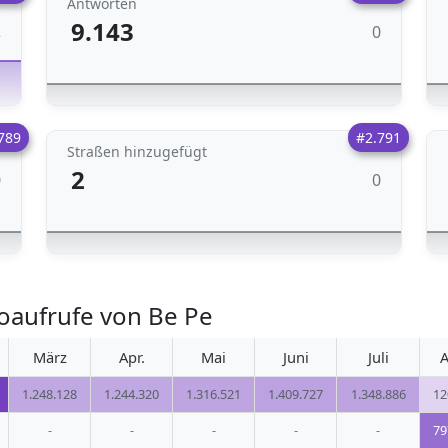
Antworten
9.143
0
2
789
#2.791
Straßen hinzugefügt
2
0
0
oaufrufe von Be Pe
März
Apr.
Mai
Juni
Juli
A
1.248.128
1.244.320
1.316.521
1.409.727
1.348.886
12
-
-
-
-
-
79