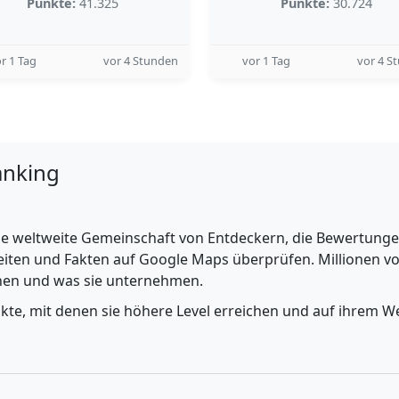
Punkte:
41.325
Punkte:
30.724
r 1 Tag
vor 4 Stunden
vor 1 Tag
vor 4 S
anking
e weltweite Gemeinschaft von Entdeckern, die Bewertungen 
iten und Fakten auf Google Maps überprüfen. Millionen vo
ehen und was sie unternehmen.
nkte, mit denen sie höhere Level erreichen und auf ihrem We