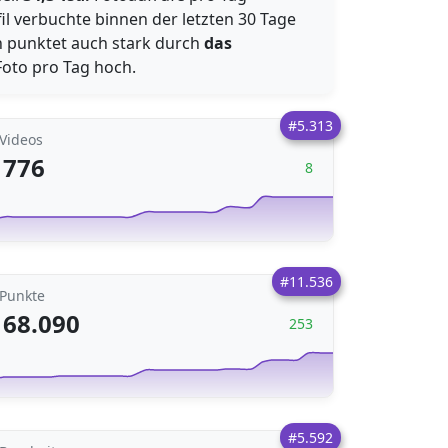
il verbuchte binnen der letzten 30 Tage
ern punktet auch stark durch
das
oto pro Tag hoch.
#5.313
Videos
776
8
#11.536
Punkte
68.090
253
#5.592