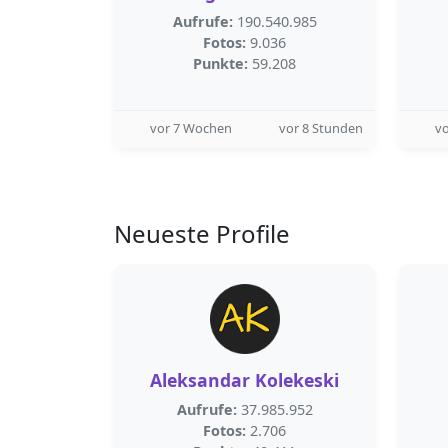
Aufrufe:
190.540.985
Fotos:
9.036
Punkte:
59.208
vor 7 Wochen
vor 8 Stunden
v
Neueste Profile
Aleksandar Kolekeski
Aufrufe:
37.985.952
Fotos:
2.706