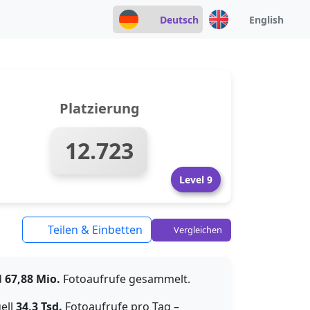
Deutsch
English
Platzierung
12.723
Level 9
Teilen & Einbetten
Vergleichen
d
67,88 Mio.
Fotoaufrufe gesammelt.
uell
34,3 Tsd.
Fotoaufrufe pro Tag –