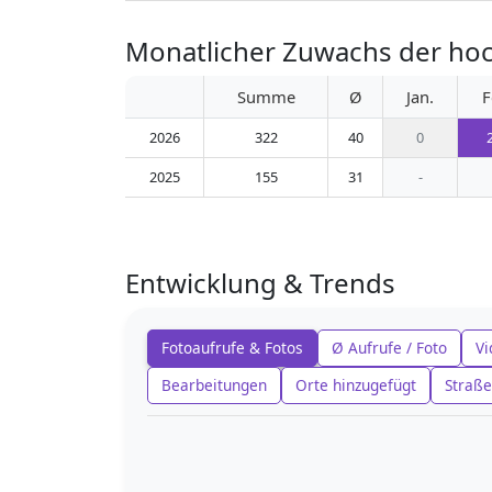
Monatlicher Zuwachs der ho
Summe
Ø
Jan.
F
2026
322
40
0
2025
155
31
-
Entwicklung & Trends
Fotoaufrufe & Fotos
Ø Aufrufe / Foto
Vi
Bearbeitungen
Orte hinzugefügt
Straße