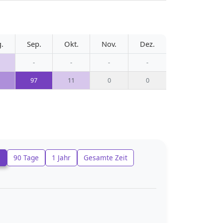
.
Sep.
Okt.
Nov.
Dez.
-
-
-
-
97
11
0
0
e
90 Tage
1 Jahr
Gesamte Zeit