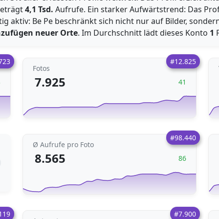
eträgt
4,1 Tsd.
Aufrufe. Ein starker Aufwärtstrend: Das Prof
tig aktiv: Be Pe beschränkt sich nicht nur auf Bilder, sond
nzufügen neuer Orte
. Im Durchschnitt lädt dieses Konto
1
F
723
#12.825
Fotos
7.925
3
41
#98.440
Ø Aufrufe pro Foto
8.565
86
119
#7.900