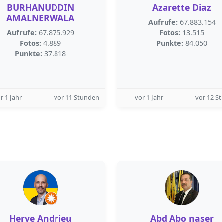
BURHANUDDIN
Azarette Diaz
AMALNERWALA
Aufrufe:
67.883.154
Aufrufe:
67.875.929
Fotos:
13.515
Fotos:
4.889
Punkte:
84.050
Punkte:
37.818
r 1 Jahr
vor 11 Stunden
vor 1 Jahr
vor 12 S
Herve Andrieu
Abd Abo naser