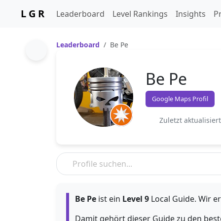
L G R
Leaderboard
Level Rankings
Insights
Pr
Leaderboard
Be Pe
Be Pe
Google Maps Profil
Zuletzt aktualisier
Be Pe
ist ein
Level 9
Local Guide. Wir er
Damit gehört dieser Guide zu den bes