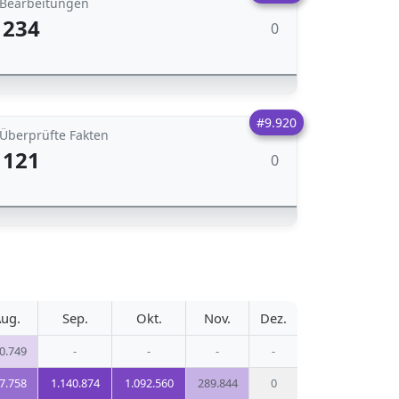
Bearbeitungen
234
0
#9.920
Überprüfte Fakten
121
0
ug.
Sep.
Okt.
Nov.
Dez.
0.749
-
-
-
-
7.758
1.140.874
1.092.560
289.844
0