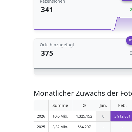
Rezensionen
341
#
Orte hinzugefügt
375
Monatlicher Zuwachs der Fot
Summe
Ø
Jan.
Feb.
2026
10,6 Mio.
1.325.152
0
3.912.881
2025
3,32 Mio.
664.207
-
-