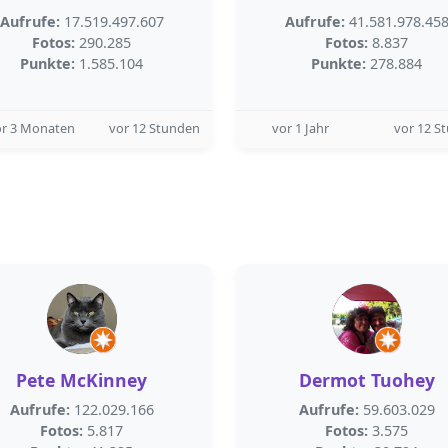
Aufrufe:
17.519.497.607
Aufrufe:
41.581.978.45
Fotos:
290.285
Fotos:
8.837
Punkte:
1.585.104
Punkte:
278.884
or 3 Monaten
vor 12 Stunden
vor 1 Jahr
vor 12 S
Pete McKinney
Dermot Tuohey
Aufrufe:
122.029.166
Aufrufe:
59.603.029
Fotos:
5.817
Fotos:
3.575