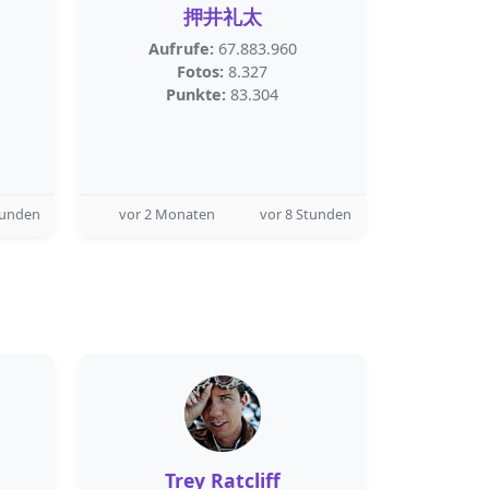
押井礼太
Aufrufe:
67.883.960
Fotos:
8.327
Punkte:
83.304
tunden
vor 2 Monaten
vor 8 Stunden
Trey Ratcliff