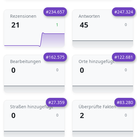
#234.657
#247.324
Rezensionen
Antworten
21
45
1
0
#162.575
#122.681
Bearbeitungen
Orte hinzugefügt
0
0
0
0
#27.359
#83.280
Straßen hinzugefügt
Überprüfte Fakten
0
2
0
0