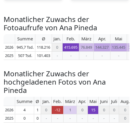
Monatlicher Zuwachs der
Fotoaufrufe von Ana Pineda
Summe
Ø
Jan.
Feb.
März
Apr.
Mai
J
2026
945,7 Tsd.
118.216
0
415.695
76.849
144.327
135.445
76
2025
507 Tsd.
101.403
-
-
-
-
-
Monatlicher Zuwachs der
hochgeladenen Fotos von Ana
Pineda
Summe
Ø
Jan.
Feb.
März
Apr.
Mai
Juni
Juli
Aug.
2026
4
1
0
-12
1
0
15
0
0
0
2025
0
0
-
-
-
-
-
-
-
0