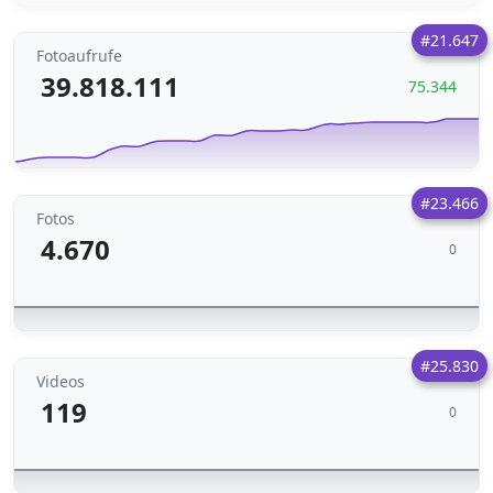
#21.647
Fotoaufrufe
39.818.111
75.344
#23.466
Fotos
4.670
0
#25.830
Videos
119
0