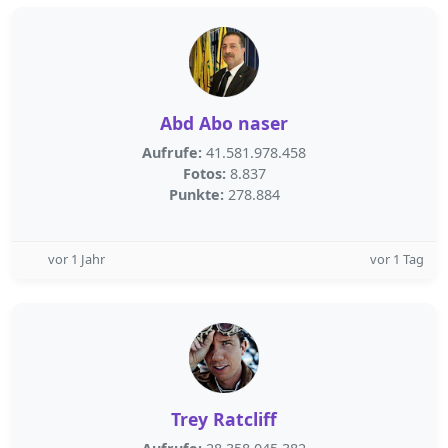
Abd Abo naser
Aufrufe:
41.581.978.458
Fotos:
8.837
Punkte:
278.884
vor 1 Jahr
vor 1 Tag
Trey Ratcliff