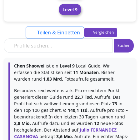
Level 9
Teilen & Einbetten
Vergleichen
Suchen
Chen Shaowei
ist ein
Level 9
Local Guide. Wir
erfassen die Statistiken seit
11 Monaten
. Bisher
wurden rund
1,83 Mrd.
Fotoaufrufe gesammelt.
Besonders reichweitenstark: Pro erreichtem Punkt
generiert dieser Guide rund
22,7 Tsd.
Aufrufe. Das
Profil hat sich weltweit einen grandiosen Platz
73
in
den Top 100 gesichert. Ø
140,1 Tsd.
Aufrufe pro Foto –
beeindruckend! In den letzten 30 Tagen kamen rund
2,8 Mio.
Aufrufe dazu und es wurden
12
neue Fotos
hochgeladen. Der Abstand auf
Julio FERNANDEZ
CASANOVA
beträgt
3,6 Mio.
Aufrufe. Ein echter Maps-