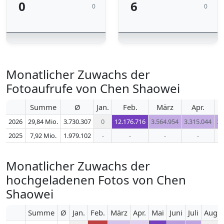
0
6
0
0
Monatlicher Zuwachs der
Fotoaufrufe von Chen Shaowei
Summe
Ø
Jan.
Feb.
März
Apr.
2026
29,84 Mio.
3.730.307
0
12.176.716
3.564.954
3.315.044
3.
2025
7,92 Mio.
1.979.102
-
-
-
-
Monatlicher Zuwachs der
hochgeladenen Fotos von Chen
Shaowei
Summe
Ø
Jan.
Feb.
März
Apr.
Mai
Juni
Juli
Aug.