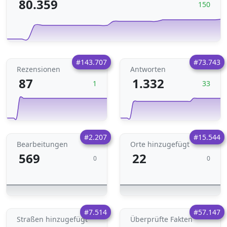
80.359
150
#143.707
#73.743
Rezensionen
Antworten
87
1.332
1
33
#2.207
#15.544
Bearbeitungen
Orte hinzugefügt
569
22
0
0
#7.514
#57.147
Straßen hinzugefügt
Überprüfte Fakten