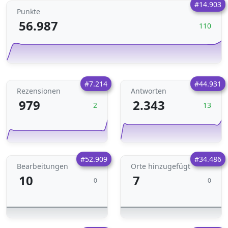
#14.903
Punkte
56.987
110
#7.214
#44.931
Rezensionen
Antworten
979
2.343
2
13
#52.909
#34.486
Bearbeitungen
Orte hinzugefügt
10
7
0
0