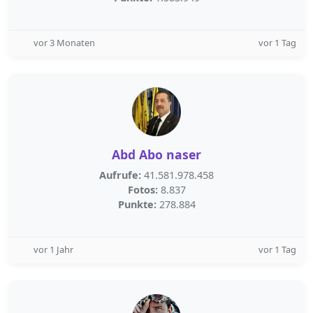
vor 3 Monaten
vor 1 Tag
Abd Abo naser
Aufrufe:
41.581.978.458
Fotos:
8.837
Punkte:
278.884
vor 1 Jahr
vor 1 Tag