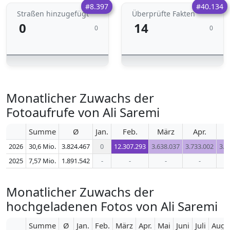
#8.397
#40.134
Straßen hinzugefügt
Überprüfte Fakten
0
14
0
0
Monatlicher Zuwachs der
Fotoaufrufe von Ali Saremi
Summe
Ø
Jan.
Feb.
März
Apr.
2026
30,6 Mio.
3.824.467
0
12.307.293
3.638.037
3.733.002
3.8
2025
7,57 Mio.
1.891.542
-
-
-
-
Monatlicher Zuwachs der
hochgeladenen Fotos von Ali Saremi
Summe
Ø
Jan.
Feb.
März
Apr.
Mai
Juni
Juli
Aug.