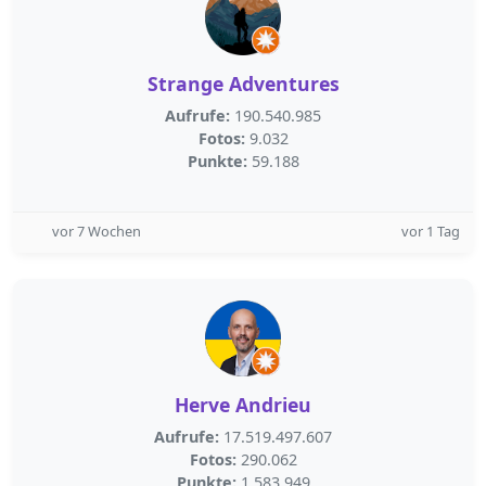
Strange Adventures
Aufrufe:
190.540.985
Fotos:
9.032
Punkte:
59.188
vor 7 Wochen
vor 1 Tag
Herve Andrieu
Aufrufe:
17.519.497.607
Fotos:
290.062
Punkte:
1.583.949