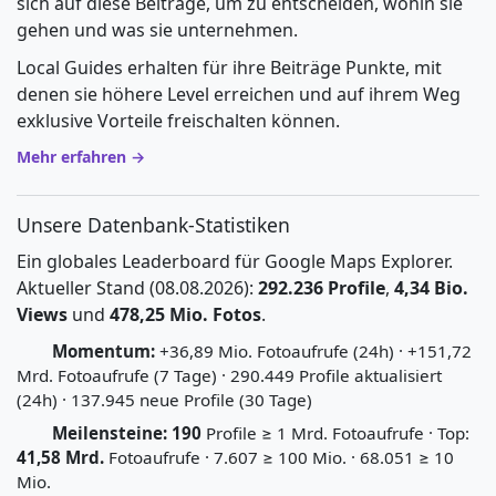
sich auf diese Beiträge, um zu entscheiden, wohin sie
gehen und was sie unternehmen.
Local Guides erhalten für ihre Beiträge Punkte, mit
denen sie höhere Level erreichen und auf ihrem Weg
exklusive Vorteile freischalten können.
Mehr erfahren →
Unsere Datenbank-Statistiken
Ein globales Leaderboard für Google Maps Explorer.
Aktueller Stand (08.08.2026):
292.236 Profile
,
4,34 Bio.
Views
und
478,25 Mio. Fotos
.
Momentum:
+36,89 Mio. Fotoaufrufe (24h) · +151,72
Mrd. Fotoaufrufe (7 Tage) · 290.449 Profile aktualisiert
(24h) · 137.945 neue Profile (30 Tage)
Meilensteine:
190
Profile ≥ 1 Mrd. Fotoaufrufe · Top:
41,58 Mrd.
Fotoaufrufe · 7.607 ≥ 100 Mio. · 68.051 ≥ 10
Mio.