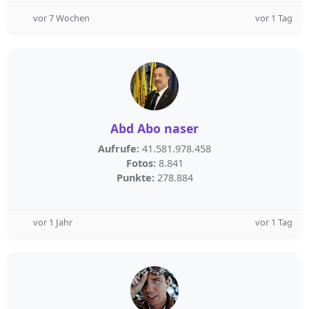
vor 7 Wochen
vor 1 Tag
Abd Abo naser
Aufrufe:
41.581.978.458
Fotos:
8.841
Punkte:
278.884
vor 1 Jahr
vor 1 Tag