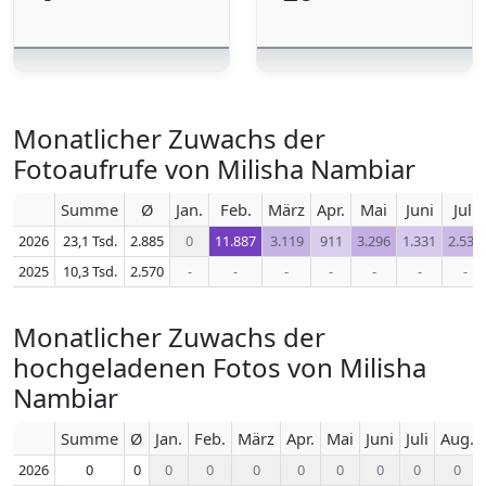
Monatlicher Zuwachs der
Fotoaufrufe von Milisha Nambiar
Summe
Ø
Jan.
Feb.
März
Apr.
Mai
Juni
Juli
2026
23,1 Tsd.
2.885
0
11.887
3.119
911
3.296
1.331
2.535
2025
10,3 Tsd.
2.570
-
-
-
-
-
-
-
Monatlicher Zuwachs der
hochgeladenen Fotos von Milisha
Nambiar
Summe
Ø
Jan.
Feb.
März
Apr.
Mai
Juni
Juli
Aug.
2026
0
0
0
0
0
0
0
0
0
0