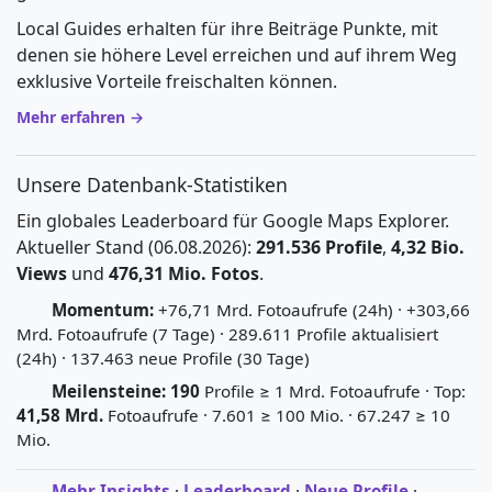
Local Guides erhalten für ihre Beiträge Punkte, mit
denen sie höhere Level erreichen und auf ihrem Weg
exklusive Vorteile freischalten können.
Mehr erfahren →
Unsere Datenbank-Statistiken
Ein globales Leaderboard für Google Maps Explorer.
Aktueller Stand (06.08.2026):
291.536 Profile
,
4,32 Bio.
Views
und
476,31 Mio. Fotos
.
Momentum:
+76,71 Mrd. Fotoaufrufe (24h) · +303,66
Mrd. Fotoaufrufe (7 Tage) · 289.611 Profile aktualisiert
(24h) · 137.463 neue Profile (30 Tage)
Meilensteine:
190
Profile ≥ 1 Mrd. Fotoaufrufe · Top:
41,58 Mrd.
Fotoaufrufe · 7.601 ≥ 100 Mio. · 67.247 ≥ 10
Mio.
Mehr Insights
·
Leaderboard
·
Neue Profile
·