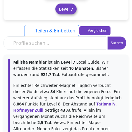
Level 7
Teilen & Einbetten
Vergleichen
Suchen
Milisha Nambiar
ist ein
Level 7
Local Guide. Wir
erfassen die Statistiken seit
10 Monaten
. Bisher
wurden rund
921,7 Tsd.
Fotoaufrufe gesammelt.
Ein echter Reichweiten-Magnet: Täglich verbucht
dieser Guide etwa
84
Klicks auf die eigenen Fotos. Ein
weiterer Aufstieg steht an: das Profil benötigt lediglich
8.064
Punkte für Level 8. Der Abstand auf
Tatjana N.
Hofmayer Zulli
beträgt
43
Aufrufe. Allein im
vergangenen Monat wuchs die Reichweite um
beachtliche
2,5 Tsd.
Views. Ein echter Maps-
Allrounder: Neben Fotos zeigt das Profil ein breit