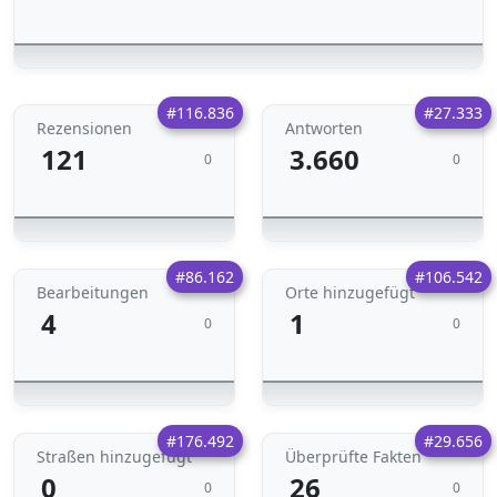
#116.836
#27.333
Rezensionen
Antworten
121
3.660
0
0
#86.162
#106.542
Bearbeitungen
Orte hinzugefügt
4
1
0
0
#176.492
#29.656
Straßen hinzugefügt
Überprüfte Fakten
0
26
0
0