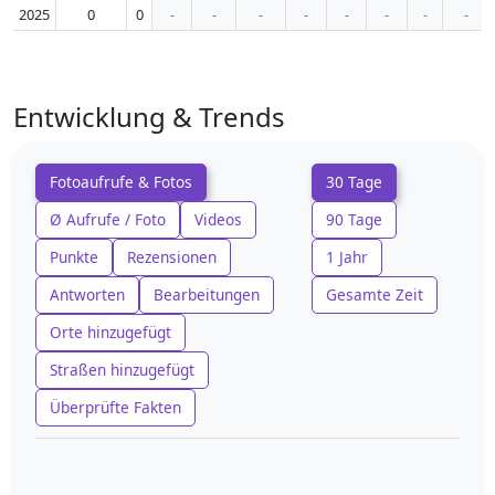
2025
0
0
-
-
-
-
-
-
-
-
Entwicklung & Trends
Fotoaufrufe & Fotos
30 Tage
Ø Aufrufe / Foto
Videos
90 Tage
Punkte
Rezensionen
1 Jahr
Antworten
Bearbeitungen
Gesamte Zeit
Orte hinzugefügt
Straßen hinzugefügt
Überprüfte Fakten