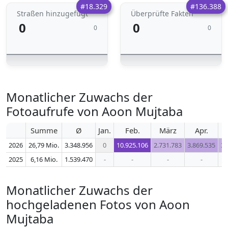
#18.329
#136.388
Straßen hinzugefügt
Überprüfte Fakten
0
0
0
0
Monatlicher Zuwachs der
Fotoaufrufe von Aoon Mujtaba
Summe
Ø
Jan.
Feb.
März
Apr.
2026
26,79 Mio.
3.348.956
0
10.925.106
2.731.783
3.869.535
3.
2025
6,16 Mio.
1.539.470
-
-
-
-
Monatlicher Zuwachs der
hochgeladenen Fotos von Aoon
Mujtaba