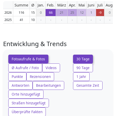
Summe
Ø
Jan.
Feb.
März
Apr.
Mai
Juni
Juli
Aug.
2026
116
15
0
66
21
25
12
1
-9
0
2025
41
10
-
-
-
-
-
-
-
-
Entwicklung & Trends
Fotoaufrufe & Fotos
30 Tage
Ø Aufrufe / Foto
Videos
90 Tage
Punkte
Rezensionen
1 Jahr
Antworten
Bearbeitungen
Gesamte Zeit
Orte hinzugefügt
Straßen hinzugefügt
Überprüfte Fakten