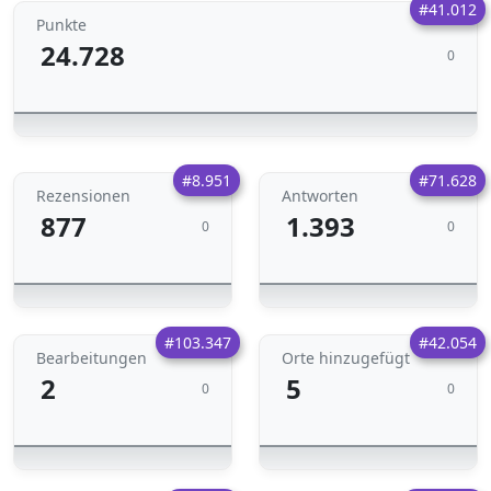
#41.012
Punkte
24.728
0
#8.951
#71.628
Rezensionen
Antworten
877
1.393
0
0
#103.347
#42.054
Bearbeitungen
Orte hinzugefügt
2
5
0
0