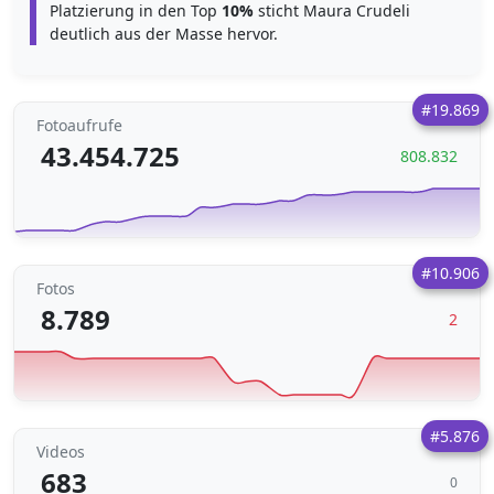
Platzierung in den Top
10%
sticht Maura Crudeli
deutlich aus der Masse hervor.
#19.869
Fotoaufrufe
43.454.725
808.832
#10.906
Fotos
8.789
2
#5.876
Videos
683
0