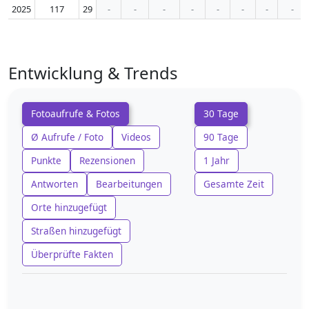
2025
117
29
-
-
-
-
-
-
-
-
Entwicklung & Trends
Fotoaufrufe & Fotos
30 Tage
Ø Aufrufe / Foto
Videos
90 Tage
Punkte
Rezensionen
1 Jahr
Antworten
Bearbeitungen
Gesamte Zeit
Orte hinzugefügt
Straßen hinzugefügt
Überprüfte Fakten