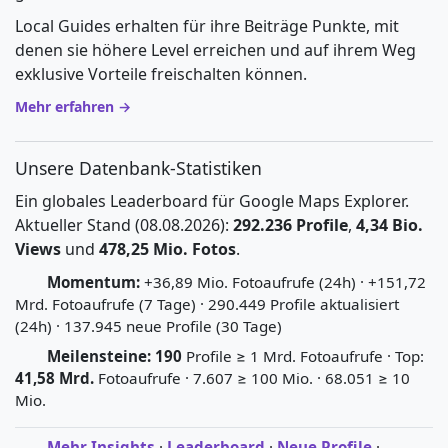
Local Guides erhalten für ihre Beiträge Punkte, mit
denen sie höhere Level erreichen und auf ihrem Weg
exklusive Vorteile freischalten können.
Mehr erfahren →
Unsere Datenbank-Statistiken
Ein globales Leaderboard für Google Maps Explorer.
Aktueller Stand (08.08.2026):
292.236 Profile
,
4,34 Bio.
Views
und
478,25 Mio. Fotos
.
Momentum:
+36,89 Mio. Fotoaufrufe (24h) · +151,72
Mrd. Fotoaufrufe (7 Tage) · 290.449 Profile aktualisiert
(24h) · 137.945 neue Profile (30 Tage)
Meilensteine:
190
Profile ≥ 1 Mrd. Fotoaufrufe · Top:
41,58 Mrd.
Fotoaufrufe · 7.607 ≥ 100 Mio. · 68.051 ≥ 10
Mio.
Mehr Insights
·
Leaderboard
·
Neue Profile
·