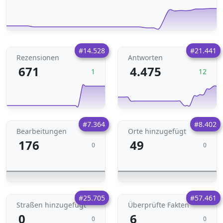
#14.528
#21.441
Rezensionen
Antworten
671
4.475
1
12
#7.364
#8.402
Bearbeitungen
Orte hinzugefügt
176
49
0
0
#25.705
#57.461
Straßen hinzugefügt
Überprüfte Fakten
0
6
0
0