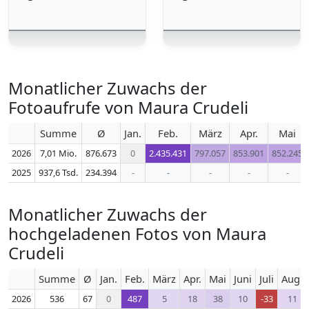
Monatlicher Zuwachs der
Fotoaufrufe von Maura Crudeli
Summe
Ø
Jan.
Feb.
März
Apr.
Mai
2026
7,01 Mio.
876.673
0
2.435.431
797.057
853.901
852.245
2025
937,6 Tsd.
234.394
-
-
-
-
-
Monatlicher Zuwachs der
hochgeladenen Fotos von Maura
Crudeli
Summe
Ø
Jan.
Feb.
März
Apr.
Mai
Juni
Juli
Aug.
2026
536
67
0
487
5
18
38
10
-33
11