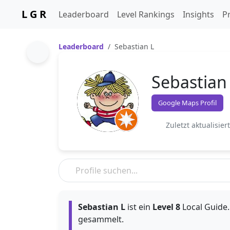
L G R
Leaderboard
Level Rankings
Insights
Pr
Leaderboard
Sebastian L
Sebastian
Google Maps Profil
Zuletzt aktualisier
Sebastian L
ist ein
Level 8
Local Guide. 
gesammelt.