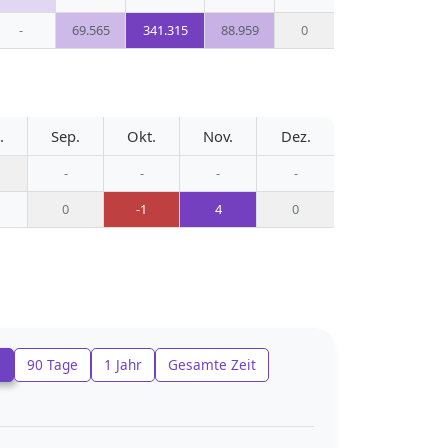
-
69.565
341.315
88.959
0
.
Sep.
Okt.
Nov.
Dez.
-
-
-
-
0
-1
4
0
e
90 Tage
1 Jahr
Gesamte Zeit