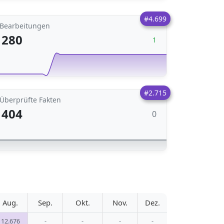
#4.699
Bearbeitungen
280
1
#2.715
Überprüfte Fakten
404
0
Aug.
Sep.
Okt.
Nov.
Dez.
12.676
-
-
-
-