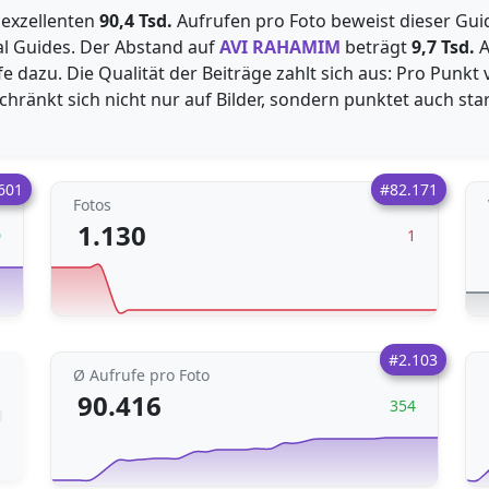
 exzellenten
90,4 Tsd.
Aufrufen pro Foto beweist dieser Guid
al Guides. Der Abstand auf
AVI RAHAMIM
beträgt
9,7 Tsd.
A
e dazu. Die Qualität der Beiträge zahlt sich aus: Pro Punkt
eschränkt sich nicht nur auf Bilder, sondern punktet auch st
601
#82.171
Fotos
1.130
0
1
#2.103
Ø Aufrufe pro Foto
90.416
354