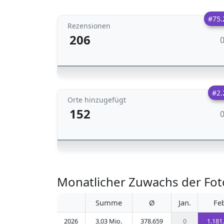
#75.
Rezensionen
206
#2.
Orte hinzugefügt
152
Monatlicher Zuwachs der Fot
Summe
Ø
Jan.
Fe
2026
3,03 Mio.
378.659
0
1.181