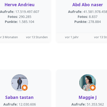
Herve Andrieu
Abd Abo naser
Aufrufe:
17.519.497.607
Aufrufe:
41.581.978.45
Fotos:
290.285
Fotos:
8.837
Punkte:
1.585.104
Punkte:
278.884
or 3 Monaten
vor 13 Stunden
vor 1 Jahr
vor 13 S
Saban tastan
Maggie J
Aufrufe:
12.030.606
Aufrufe:
51.353.562