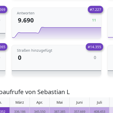
269
#7.227
Antworten
9.690
0
11
265
#14.355
Straßen hinzugefügt
0
0
0
oaufrufe von Sebastian L
b.
März
Apr.
Mai
Juni
Juli
.352
336.186
345.550
387.385
357.669
408.453