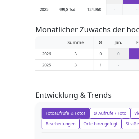
2025
499,8 Tsd.
124.960
-
-
Monatlicher Zuwachs der hoc
Summe
Ø
Jan.
F
2026
3
0
0
2025
3
1
-
Entwicklung & Trends
Fotoaufrufe & Fotos
Ø Aufrufe / Foto
Vi
Bearbeitungen
Orte hinzugefügt
Straße