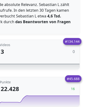
e absolute Relevanz. Sebastian L zählt
ufrufe. In den letzten 30 Tagen kamen
 verbucht Sebastian L etwa
4,6 Tsd.
ark durch
das Beantworten von Fragen
#134.144
Videos
3
0
#45.688
Punkte
22.428
16