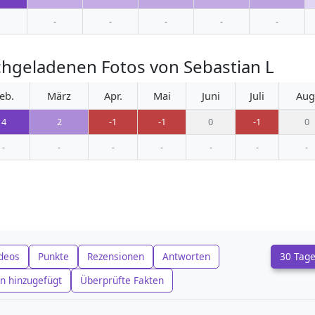
-
-
-
-
-
hgeladenen Fotos von Sebastian L
eb.
März
Apr.
Mai
Juni
Juli
Aug
4
2
-1
-1
0
-1
0
-
-
-
-
-
-
-
deos
Punkte
Rezensionen
Antworten
30 Tag
n hinzugefügt
Überprüfte Fakten