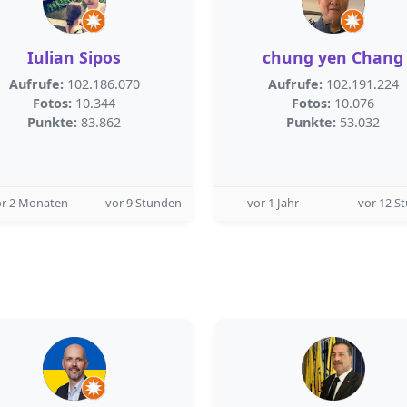
Iulian Sipos
chung yen Chang
Aufrufe:
102.186.070
Aufrufe:
102.191.224
Fotos:
10.344
Fotos:
10.076
Punkte:
83.862
Punkte:
53.032
or 2 Monaten
vor 9 Stunden
vor 1 Jahr
vor 12 S