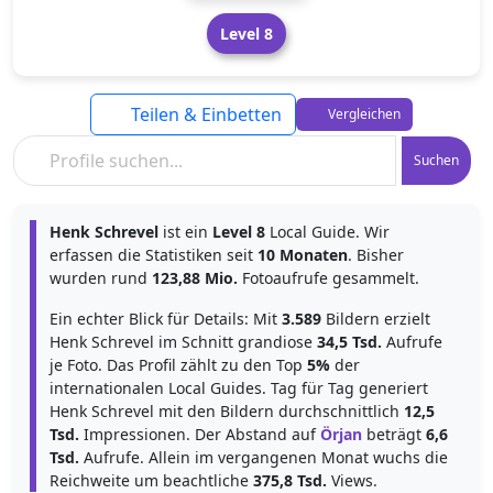
Level 8
Teilen & Einbetten
Vergleichen
Suchen
Henk Schrevel
ist ein
Level 8
Local Guide. Wir
erfassen die Statistiken seit
10 Monaten
. Bisher
wurden rund
123,88 Mio.
Fotoaufrufe gesammelt.
Ein echter Blick für Details: Mit
3.589
Bildern erzielt
Henk Schrevel im Schnitt grandiose
34,5 Tsd.
Aufrufe
je Foto. Das Profil zählt zu den Top
5%
der
internationalen Local Guides. Tag für Tag generiert
Henk Schrevel mit den Bildern durchschnittlich
12,5
Tsd.
Impressionen. Der Abstand auf
Örjan
beträgt
6,6
Tsd.
Aufrufe. Allein im vergangenen Monat wuchs die
Reichweite um beachtliche
375,8 Tsd.
Views.