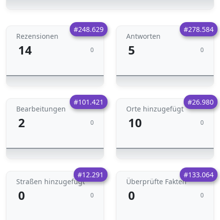
#248.629
#278.584
Rezensionen
Antworten
14
5
0
0
#101.421
#26.980
Bearbeitungen
Orte hinzugefügt
2
10
0
0
#12.291
#133.064
Straßen hinzugefügt
Überprüfte Fakten
0
0
0
0