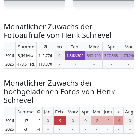
Monatlicher Zuwachs der
Fotoaufrufe von Henk Schrevel
Summe
Ø
Jan.
Feb.
März
Apr.
Mai
2026
3,54 Mio.
442.776
0
1.362.305
395.956
397.383
475.246
2025
473,5 Tsd.
118.370
-
-
-
-
-
Monatlicher Zuwachs der
hochgeladenen Fotos von Henk
Schrevel
Summe
Ø
Jan.
Feb.
März
Apr.
Mai
Juni
Juli
Aug.
2026
-17
-2
0
-9
0
0
-2
-2
-4
0
2025
-3
-1
-
-
-
-
-
-
-
-