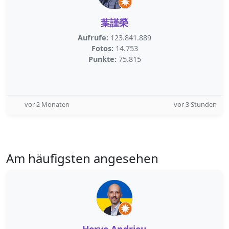
葉謹榮
Aufrufe:
123.841.889
Fotos:
14.753
Punkte:
75.815
vor 2 Monaten
vor 3 Stunden
Am häufigsten angesehen