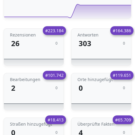
#223.184
#164.386
Rezensionen
Antworten
26
303
0
0
#101.742
#119.651
Bearbeitungen
Orte hinzugefügt
2
0
0
0
#18.413
#65.709
Straßen hinzugefügt
Überprüfte Fakten
0
4
0
0