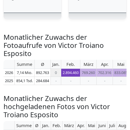
Monatlicher Zuwachs der
Fotoaufrufe von Victor Troiano
Esposito
Summe
Ø
Jan.
Feb.
März
Apr.
Mai
2026
7,14 Mio.
892.763
0
2.894.460
769.260
702.316
833.085
2025
854,1 Tsd.
284.684
-
-
-
-
-
Monatlicher Zuwachs der
hochgeladenen Fotos von Victor
Troiano Esposito
Summe
Ø
Jan.
Feb.
März
Apr.
Mai
Juni
Juli
Aug.