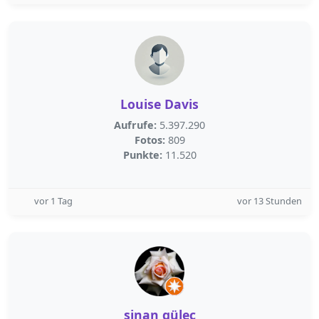
Louise Davis
Aufrufe:
5.397.290
Fotos:
809
Punkte:
11.520
vor 1 Tag
vor 13 Stunden
sinan güleç