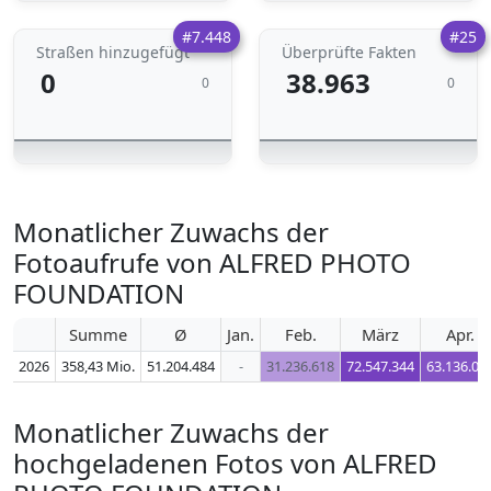
#7.448
#25
Straßen hinzugefügt
Überprüfte Fakten
0
38.963
0
0
Monatlicher Zuwachs der
Fotoaufrufe von ALFRED PHOTO
FOUNDATION
Summe
Ø
Jan.
Feb.
März
Apr.
2026
358,43 Mio.
51.204.484
-
31.236.618
72.547.344
63.136.02
Monatlicher Zuwachs der
hochgeladenen Fotos von ALFRED