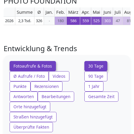
PHOTO FOUNDATION
Summe
Ø
Jan.
Feb.
März
Apr.
Mai
Juni
Juli
Aug.
2026
2,3 Tsd.
326
-
180
586
559
525
303
47
81
Entwicklung & Trends
Fotoaufrufe & Fotos
30 Tage
Ø Aufrufe / Foto
Videos
90 Tage
Punkte
Rezensionen
1 Jahr
Antworten
Bearbeitungen
Gesamte Zeit
Orte hinzugefügt
Straßen hinzugefügt
Überprüfte Fakten