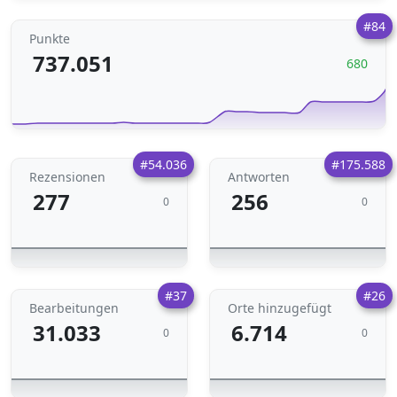
#84
Punkte
737.051
680
#54.036
#175.588
Rezensionen
Antworten
277
256
0
0
#37
#26
Bearbeitungen
Orte hinzugefügt
31.033
6.714
0
0