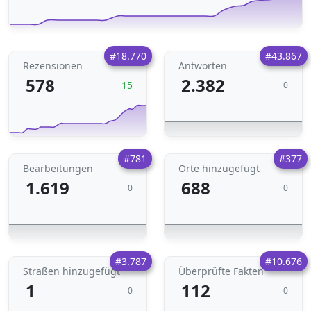
#18.770
#43.867
Rezensionen
Antworten
578
2.382
15
0
#781
#377
Bearbeitungen
Orte hinzugefügt
1.619
688
0
0
#3.787
#10.676
Straßen hinzugefügt
Überprüfte Fakten
1
112
0
0