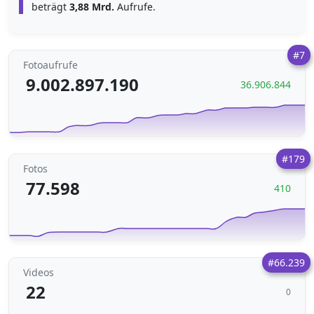
beträgt
3,88 Mrd.
Aufrufe.
#7
Fotoaufrufe
9.002.897.190
36.906.844
#179
Fotos
77.598
410
#66.239
Videos
22
0