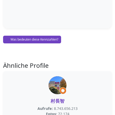
Was bedeuten diese Kennzahlen?
Ähnliche Profile
村長智
Aufrufe:
8.743.656.213
Fotos:
72.174