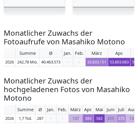
Monatlicher Zuwachs der
Fotoaufrufe von Masahiko Motono
Summe
Ø
Jan.
Feb.
März
Apr.
2026
242,78 Mio.
40.463.573
-
-
33.833.151
53.803.683
54.
Monatlicher Zuwachs der
hochgeladenen Fotos von Masahiko
Motono
Summe
Ø
Jan.
Feb.
März
Apr.
Mai
Juni
Juli
Aug.
2026
1,7 Tsd.
287
-
-
137
383
582
211
275
133