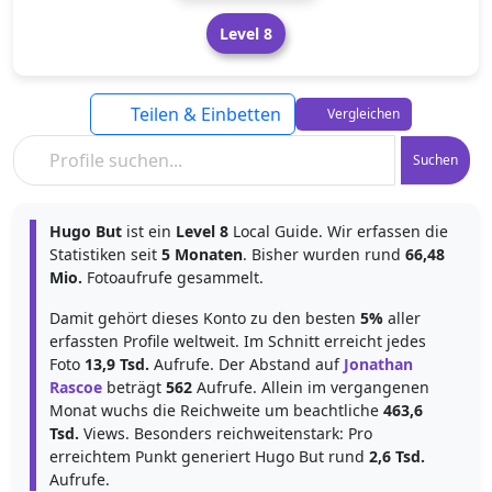
Level 8
Teilen & Einbetten
Vergleichen
Suchen
Hugo But
ist ein
Level 8
Local Guide. Wir erfassen die
Statistiken seit
5 Monaten
. Bisher wurden rund
66,48
Mio.
Fotoaufrufe gesammelt.
Damit gehört dieses Konto zu den besten
5%
aller
erfassten Profile weltweit. Im Schnitt erreicht jedes
Foto
13,9 Tsd.
Aufrufe. Der Abstand auf
Jonathan
Rascoe
beträgt
562
Aufrufe. Allein im vergangenen
Monat wuchs die Reichweite um beachtliche
463,6
Tsd.
Views. Besonders reichweitenstark: Pro
erreichtem Punkt generiert Hugo But rund
2,6 Tsd.
Aufrufe.