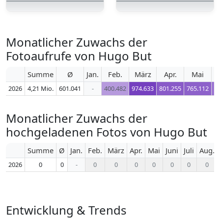
Monatlicher Zuwachs der
Fotoaufrufe von Hugo But
Summe
Ø
Jan.
Feb.
März
Apr.
Mai
2026
4,21 Mio.
601.041
-
400.482
974.633
801.255
765.112
6
Monatlicher Zuwachs der
hochgeladenen Fotos von Hugo But
Summe
Ø
Jan.
Feb.
März
Apr.
Mai
Juni
Juli
Aug.
2026
0
0
-
0
0
0
0
0
0
0
Entwicklung & Trends