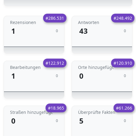
#286.531
#248.492
Rezensionen
Antworten
1
43
0
0
#122.912
#120.910
Bearbeitungen
Orte hinzugefügt
1
0
0
0
#18.965
#61.266
Straßen hinzugefügt
Überprüfte Fakten
0
5
0
0