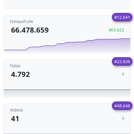
#12.641
Fotoaufrufe
66.478.659
463.622
#22.836
Fotos
4.792
0
#48.648
Videos
41
0