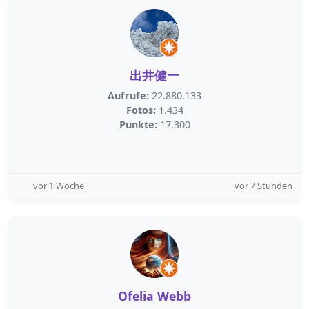
出井健一
Aufrufe:
22.880.133
Fotos:
1.434
Punkte:
17.300
vor 1 Woche
vor 7 Stunden
Ofelia Webb