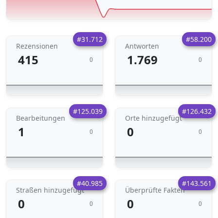
#31.712
#58.200
Rezensionen
Antworten
415
1.769
0
0
#125.039
#126.432
Bearbeitungen
Orte hinzugefügt
1
0
0
0
#40.985
#143.561
Straßen hinzugefügt
Überprüfte Fakten
0
0
0
0