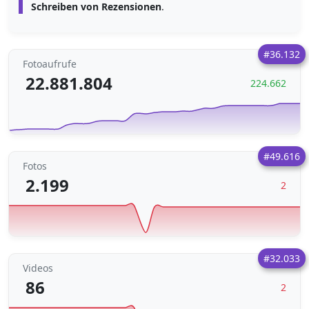
Schreiben von Rezensionen
.
#36.132
Fotoaufrufe
22.881.804
224.662
#49.616
Fotos
2.199
2
#32.033
Videos
86
2