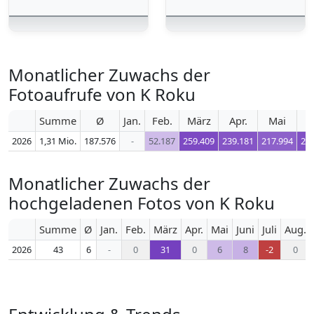
Monatlicher Zuwachs der
Fotoaufrufe von K Roku
Summe
Ø
Jan.
Feb.
März
Apr.
Mai
J
2026
1,31 Mio.
187.576
-
52.187
259.409
239.181
217.994
24
Monatlicher Zuwachs der
hochgeladenen Fotos von K Roku
Summe
Ø
Jan.
Feb.
März
Apr.
Mai
Juni
Juli
Aug.
2026
43
6
-
0
31
0
6
8
-2
0