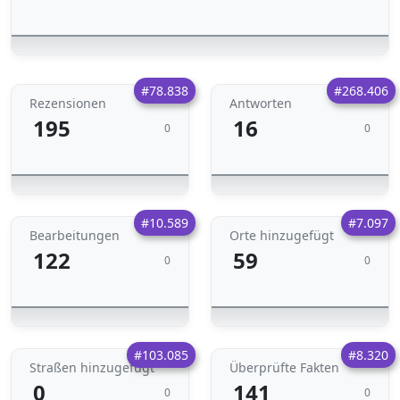
#78.838
#268.406
Rezensionen
Antworten
195
16
0
0
#10.589
#7.097
Bearbeitungen
Orte hinzugefügt
122
59
0
0
#103.085
#8.320
Straßen hinzugefügt
Überprüfte Fakten
0
141
0
0