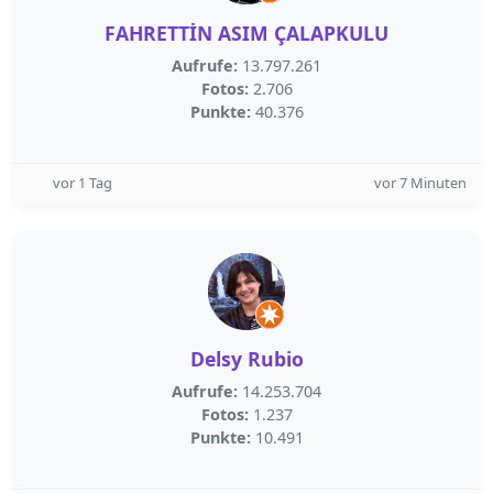
FAHRETTİN ASIM ÇALAPKULU
Aufrufe:
13.797.261
Fotos:
2.706
Punkte:
40.376
vor 1 Tag
vor 7 Minuten
Delsy Rubio
Aufrufe:
14.253.704
Fotos:
1.237
Punkte:
10.491