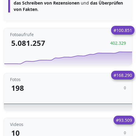
das Schreiben von Rezensionen
und
das Überprüfen
von Fakten
.
#100.851
Fotoaufrufe
5.081.257
402.329
#168.290
Fotos
198
0
#93.509
Videos
10
0