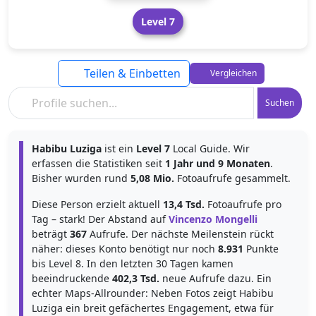
Level 7
Teilen & Einbetten
Vergleichen
Suchen
Habibu Luziga
ist ein
Level 7
Local Guide. Wir
erfassen die Statistiken seit
1 Jahr und 9 Monaten
.
Bisher wurden rund
5,08 Mio.
Fotoaufrufe gesammelt.
Diese Person erzielt aktuell
13,4 Tsd.
Fotoaufrufe pro
Tag – stark! Der Abstand auf
Vincenzo Mongelli
beträgt
367
Aufrufe. Der nächste Meilenstein rückt
näher: dieses Konto benötigt nur noch
8.931
Punkte
bis Level 8. In den letzten 30 Tagen kamen
beeindruckende
402,3 Tsd.
neue Aufrufe dazu. Ein
echter Maps-Allrounder: Neben Fotos zeigt Habibu
Luziga ein breit gefächertes Engagement, etwa für