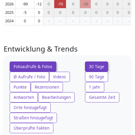
2026
-99
-12
0
-70
0
-29
0
0
0
0
2025
-5
0
0
0
0
0
0
0
0
0
2024
0
0
-
-
-
-
-
-
-
-
Entwicklung & Trends
Fotoaufrufe & Fotos
30 Tage
Ø Aufrufe / Foto
Videos
90 Tage
Punkte
Rezensionen
1 Jahr
Antworten
Bearbeitungen
Gesamte Zeit
Orte hinzugefügt
Straßen hinzugefügt
Überprüfte Fakten