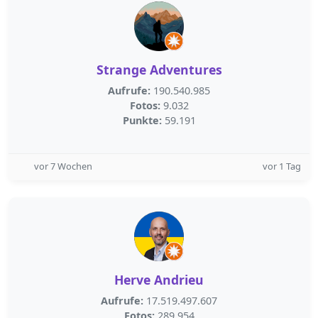
Strange Adventures
Aufrufe:
190.540.985
Fotos:
9.032
Punkte:
59.191
vor 7 Wochen
vor 1 Tag
Herve Andrieu
Aufrufe:
17.519.497.607
Fotos:
289.954