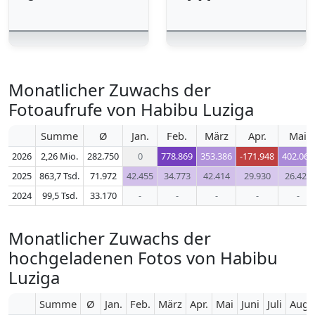
Monatlicher Zuwachs der
Fotoaufrufe von Habibu Luziga
Summe
Ø
Jan.
Feb.
März
Apr.
Mai
2026
2,26 Mio.
282.750
0
778.869
353.386
-171.948
402.062
2025
863,7 Tsd.
71.972
42.455
34.773
42.414
29.930
26.421
2024
99,5 Tsd.
33.170
-
-
-
-
-
Monatlicher Zuwachs der
hochgeladenen Fotos von Habibu
Luziga
Summe
Ø
Jan.
Feb.
März
Apr.
Mai
Juni
Juli
Aug.