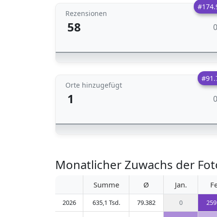
#174.
Rezensionen
58
#91.
Orte hinzugefügt
1
Monatlicher Zuwachs der Foto
Summe
Ø
Jan.
F
2026
635,1 Tsd.
79.382
0
259