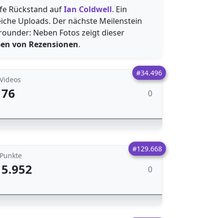
fe Rückstand auf
Ian Coldwell
. Ein
reiche Uploads. Der nächste Meilenstein
lrounder: Neben Fotos zeigt dieser
ben von Rezensionen
.
#34.496
Videos
76
0
#129.668
Punkte
5.952
0