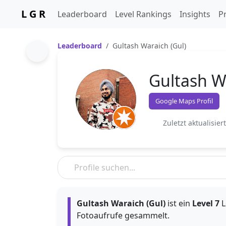
L G R
Leaderboard
Level Rankings
Insights
Pr
Leaderboard
Gultash Waraich (Gul)
Gultash W
Google Maps Profil
Zuletzt aktualisier
Gultash Waraich (Gul)
ist ein
Level 7
L
Fotoaufrufe gesammelt.