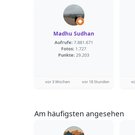
Madhu Sudhan
Aufrufe:
7.881.671
Fotos:
1.727
Punkte:
29.203
vor 3 Wochen
vor 18 Stunden
v
Am häufigsten angesehen