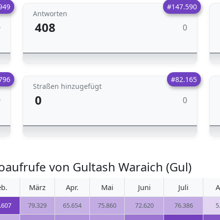
949
#147.590
Antworten
408
0
0
796
#82.165
Straßen hinzugefügt
0
0
0
aufrufe von Gultash Waraich (Gul)
eb.
März
Apr.
Mai
Juni
Juli
A
.607
79.329
65.654
75.860
72.620
76.386
5