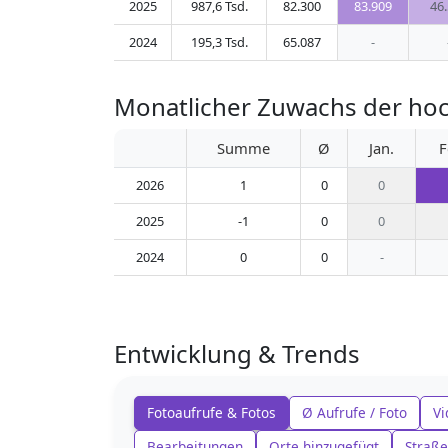
2025
987,6 Tsd.
82.300
83.909
46
2024
195,3 Tsd.
65.087
-
Monatlicher Zuwachs der hoc
Summe
Ø
Jan.
F
2026
1
0
0
2025
-1
0
0
2024
0
0
-
Entwicklung & Trends
Fotoaufrufe & Fotos
Ø Aufrufe / Foto
Vi
Bearbeitungen
Orte hinzugefügt
Straße