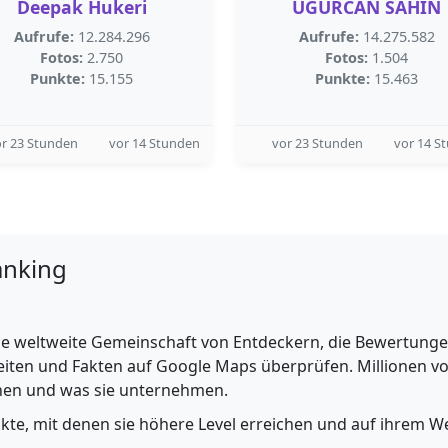
Deepak Hukeri
UGURCAN SAHIN
Aufrufe:
12.284.296
Aufrufe:
14.275.582
Fotos:
2.750
Fotos:
1.504
Punkte:
15.155
Punkte:
15.463
r 23 Stunden
vor 14 Stunden
vor 23 Stunden
vor 14 S
anking
e weltweite Gemeinschaft von Entdeckern, die Bewertungen 
iten und Fakten auf Google Maps überprüfen. Millionen vo
ehen und was sie unternehmen.
nkte, mit denen sie höhere Level erreichen und auf ihrem We