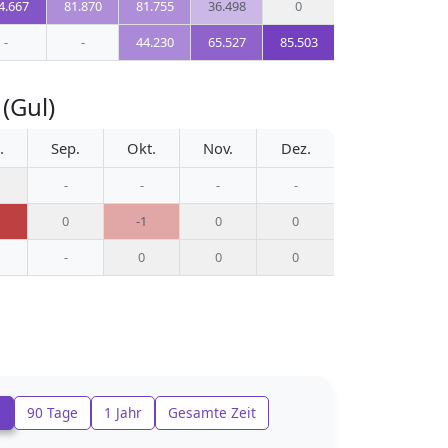
4.667
81.870
81.755
36.498
0
-
-
44.230
65.527
85.503
(Gul)
.
Sep.
Okt.
Nov.
Dez.
-
-
-
-
0
-1
0
0
-
0
0
0
e
90 Tage
1 Jahr
Gesamte Zeit