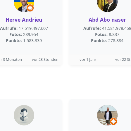
Herve Andrieu
Abd Abo naser
Aufrufe:
17.519.497.607
Aufrufe:
41.581.978.45
Fotos:
289.954
Fotos:
8.837
Punkte:
1.583.339
Punkte:
278.884
or 3 Monaten
vor 23 Stunden
vor 1 Jahr
vor 22 S