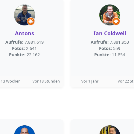
Antons
Ian Coldwell
Aufrufe:
7.881.619
Aufrufe:
7.881.953
Fotos:
2.641
Fotos:
559
Punkte:
22.162
Punkte:
11.854
or 3 Wochen
vor 18 Stunden
vor 1 Jahr
vor 22 S