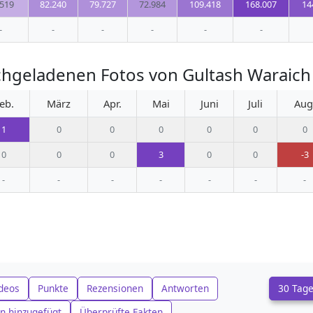
.519
82.240
79.727
72.984
109.418
168.007
14
-
-
-
-
-
-
hgeladenen Fotos von Gultash Waraich 
eb.
März
Apr.
Mai
Juni
Juli
Aug
1
0
0
0
0
0
0
0
0
0
3
0
0
-3
-
-
-
-
-
-
-
deos
Punkte
Rezensionen
Antworten
30 Tag
n hinzugefügt
Überprüfte Fakten