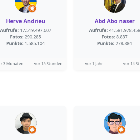
Herve Andrieu
Abd Abo naser
Aufrufe:
17.519.497.607
Aufrufe:
41.581.978.45
Fotos:
290.285
Fotos:
8.837
Punkte:
1.585.104
Punkte:
278.884
or 3 Monaten
vor 15 Stunden
vor 1 Jahr
vor 14 S