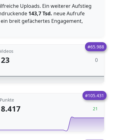
ilfreiche Uploads. Ein weiterer Aufstieg
eindruckende
143,7 Tsd.
neue Aufrufe
l ein breit gefächertes Engagement,
#65.988
Videos
23
0
#105.431
Punkte
8.417
21