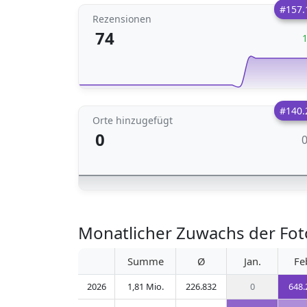
#157.
Rezensionen
74
#140.
Orte hinzugefügt
0
Monatlicher Zuwachs der Fot
Summe
Ø
Jan.
Fe
2026
1,81 Mio.
226.832
0
648.