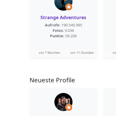
Strange Adventures
Aufrufe:
190.540.985
Fotos:
9.036
Punkte:
59.208
vor 7 Wochen
vor 11 Stunden
v
Neueste Profile