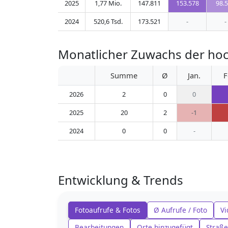
2025
1,77 Mio.
147.811
153.578
98.
2024
520,6 Tsd.
173.521
-
-
Monatlicher Zuwachs der ho
Summe
Ø
Jan.
F
2026
2
0
0
2025
20
2
-1
2024
0
0
-
Entwicklung & Trends
Fotoaufrufe & Fotos
Ø Aufrufe / Foto
Vi
Bearbeitungen
Orte hinzugefügt
Straße