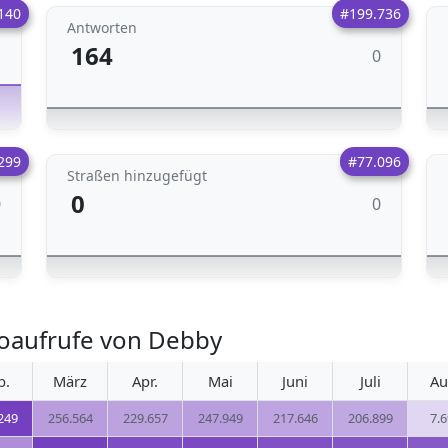
140
#199.736
Antworten
164
0
1
299
#77.096
Straßen hinzugefügt
0
0
0
oaufrufe von Debby
b.
März
Apr.
Mai
Juni
Juli
Au
249
256.564
229.657
247.949
217.646
206.899
7.