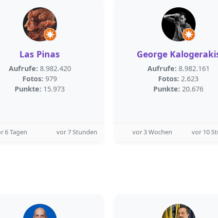
Las Pinas
George Kalogeraki
Aufrufe:
8.982.420
Aufrufe:
8.982.161
Fotos:
979
Fotos:
2.623
Punkte:
15.973
Punkte:
20.676
r 6 Tagen
vor 7 Stunden
vor 3 Wochen
vor 10 S