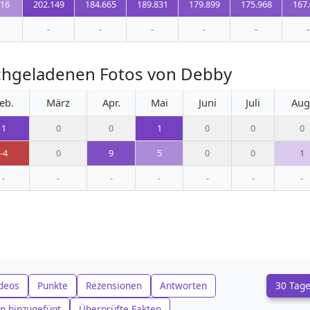
516
202.149
184.665
189.831
179.899
175.968
167
-
-
-
-
-
-
chgeladenen Fotos von Debby
eb.
März
Apr.
Mai
Juni
Juli
Aug
1
0
0
1
0
0
0
-4
0
9
5
0
0
1
-
-
-
-
-
-
-
deos
Punkte
Rezensionen
Antworten
30 Tag
n hinzugefügt
Überprüfte Fakten