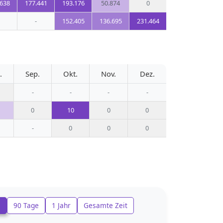
.638
177.441
193.176
50.874
0
-
152.405
136.695
231.464
.
Sep.
Okt.
Nov.
Dez.
-
-
-
-
0
10
0
0
-
0
0
0
e
90 Tage
1 Jahr
Gesamte Zeit