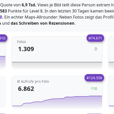
en Quote von
6,9 Tsd.
Views je Bild teilt diese Person extrem h
.583
Punkte für Level 8. In den letzten 30 Tagen kamen be
B
. Ein echter Maps-Allrounder: Neben Fotos zeigt das Profi
n
und
das Schreiben von Rezensionen
.
910
#74.671
Fotos
1.309
0
5
#124.358
Ø Aufrufe pro Foto
6.862
110