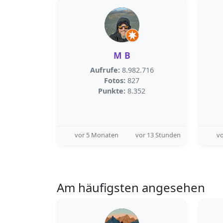
M B
Aufrufe:
8.982.716
Fotos:
827
Punkte:
8.352
vor 5 Monaten
vor 13 Stunden
vo
Am häufigsten angesehen