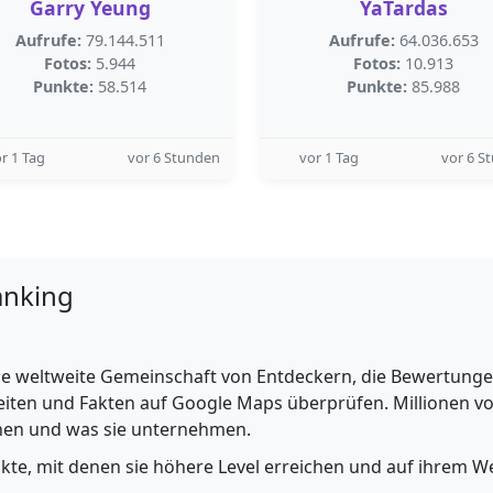
Garry Yeung
YaTardas
Aufrufe:
79.144.511
Aufrufe:
64.036.653
Fotos:
5.944
Fotos:
10.913
Punkte:
58.514
Punkte:
85.988
r 1 Tag
vor 6 Stunden
vor 1 Tag
vor 6 S
anking
e weltweite Gemeinschaft von Entdeckern, die Bewertungen 
iten und Fakten auf Google Maps überprüfen. Millionen vo
ehen und was sie unternehmen.
nkte, mit denen sie höhere Level erreichen und auf ihrem We