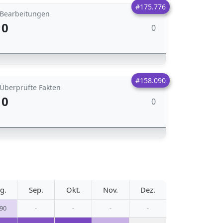
#175.776
Bearbeitungen
0
0
#158.090
Überprüfte Fakten
0
0
g.
Sep.
Okt.
Nov.
Dez.
690
-
-
-
-