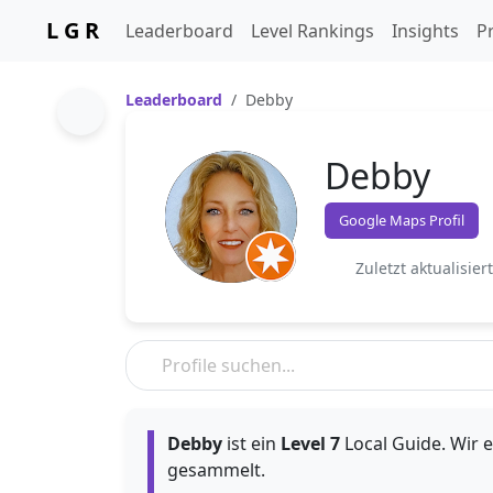
L G R
Leaderboard
Level Rankings
Insights
Pr
Leaderboard
Debby
Debby
Google Maps Profil
Zuletzt aktualisier
Debby
ist ein
Level 7
Local Guide. Wir e
gesammelt.