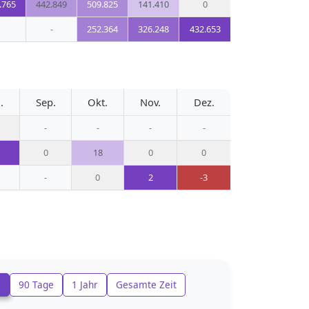
.765
442.849
509.825
141.410
0
-
252.364
326.248
432.653
.
Sep.
Okt.
Nov.
Dez.
-
-
-
-
0
18
0
0
-
0
2
-3
e
90 Tage
1 Jahr
Gesamte Zeit