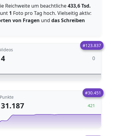
ie Reichweite um beachtliche
433,6 Tsd.
ount
1
Foto pro Tag hoch. Vielseitig aktiv:
rten von Fragen
und
das Schreiben
#123.837
Videos
4
0
#30.451
Punkte
31.187
421