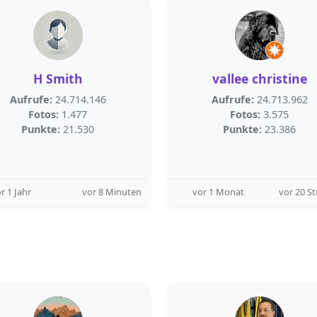
H Smith
vallee christine
Aufrufe:
24.714.146
Aufrufe:
24.713.962
Fotos:
1.477
Fotos:
3.575
Punkte:
21.530
Punkte:
23.386
r 1 Jahr
vor 8 Minuten
vor 1 Monat
vor 20 S