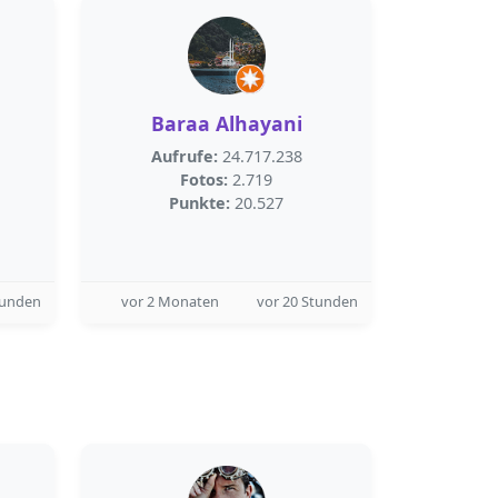
Baraa Alhayani
Aufrufe:
24.717.238
Fotos:
2.719
Punkte:
20.527
tunden
vor 2 Monaten
vor 20 Stunden