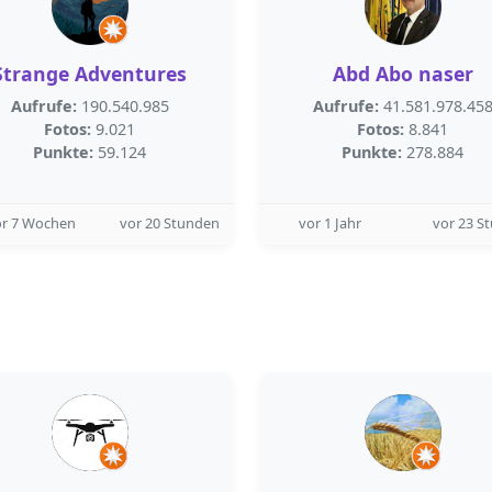
Strange Adventures
Abd Abo naser
Aufrufe:
190.540.985
Aufrufe:
41.581.978.45
Fotos:
9.021
Fotos:
8.841
Punkte:
59.124
Punkte:
278.884
or 7 Wochen
vor 20 Stunden
vor 1 Jahr
vor 23 S