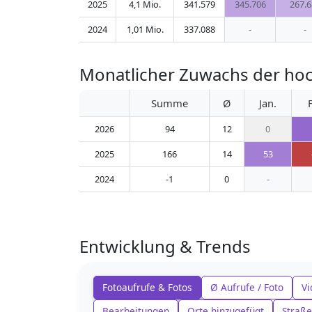
2025
4,1 Mio.
341.579
345.706
267.6
2024
1,01 Mio.
337.088
-
-
Monatlicher Zuwachs der ho
Summe
Ø
Jan.
2026
94
12
0
2025
166
14
53
2024
-1
0
-
Entwicklung & Trends
Fotoaufrufe & Fotos
Ø Aufrufe / Foto
Vi
Bearbeitungen
Orte hinzugefügt
Straße