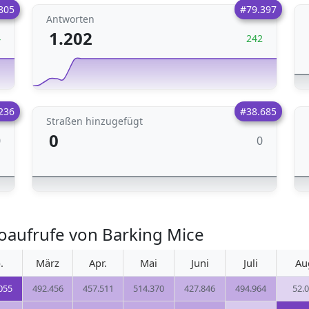
805
#79.397
Antworten
1.202
4
242
236
#38.685
Straßen hinzugefügt
0
0
0
oaufrufe von Barking Mice
.
März
Apr.
Mai
Juni
Juli
Au
055
492.456
457.511
514.370
427.846
494.964
52.