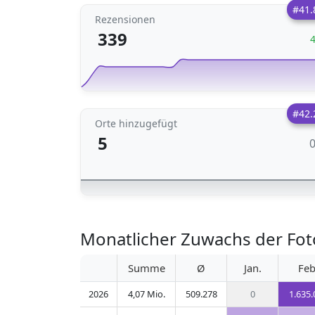
#41.
Rezensionen
339
#42.
Orte hinzugefügt
5
Monatlicher Zuwachs der Fot
Summe
Ø
Jan.
Feb
2026
4,07 Mio.
509.278
0
1.635.