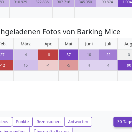
83
310.929
322.836
307.716
345.350
99.874
1.004
-
-
-
-
-
-
chgeladenen Fotos von Barking Mice
Feb.
März
Apr.
Mai
Juni
Juli
Aug
27
4
-6
37
10
22
0
-12
15
-1
-5
4
4
90
-
-
-
-
-
-
-
deos
Punkte
Rezensionen
Antworten
30 Tag
n hinzugefügt
Überprüfte Fakten