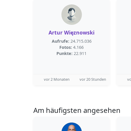
Artur Więznowski
Aufrufe:
24.715.036
Fotos:
4.166
Punkte:
22.911
vor 2 Monaten
vor 20 Stunden
vo
Am häufigsten angesehen