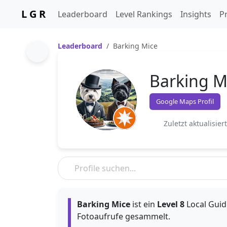
L G R
Leaderboard
Level Rankings
Insights
Pr
Leaderboard
Barking Mice
Barking M
Google Maps Profil
Zuletzt aktualisier
Barking Mice
ist ein
Level 8
Local Guide
Fotoaufrufe gesammelt.