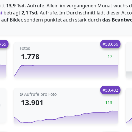
itt
13,9 Tsd.
Aufrufe. Allein im vergangenen Monat wuchs d
i
beträgt
2,1 Tsd.
Aufrufe. Im Durchschnitt lädt dieser Acc
 auf Bilder, sondern punktet auch stark durch
das Beantwo
755
#58.656
Fotos
1.778
7
17
#50.402
Ø Aufrufe pro Foto
13.901
113