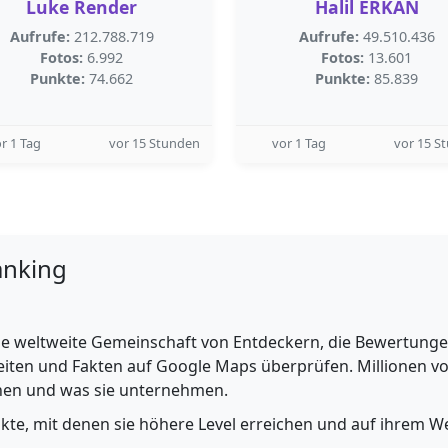
Luke Render
Halil ERKAN
Aufrufe:
212.788.719
Aufrufe:
49.510.436
Fotos:
6.992
Fotos:
13.601
Punkte:
74.662
Punkte:
85.839
r 1 Tag
vor 15 Stunden
vor 1 Tag
vor 15 S
anking
e weltweite Gemeinschaft von Entdeckern, die Bewertungen 
iten und Fakten auf Google Maps überprüfen. Millionen vo
ehen und was sie unternehmen.
nkte, mit denen sie höhere Level erreichen und auf ihrem We