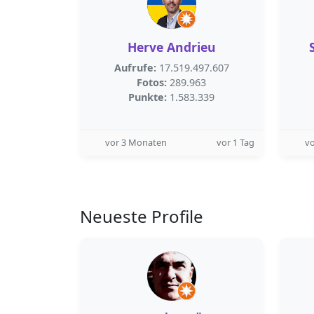
Herve Andrieu
Aufrufe:
17.519.497.607
Fotos:
289.963
Punkte:
1.583.339
vor 3 Monaten
vor 1 Tag
v
Neueste Profile