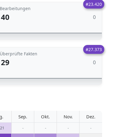
#23.420
Bearbeitungen
40
0
#27.373
Überprüfte Fakten
29
0
g.
Sep.
Okt.
Nov.
Dez.
021
-
-
-
-