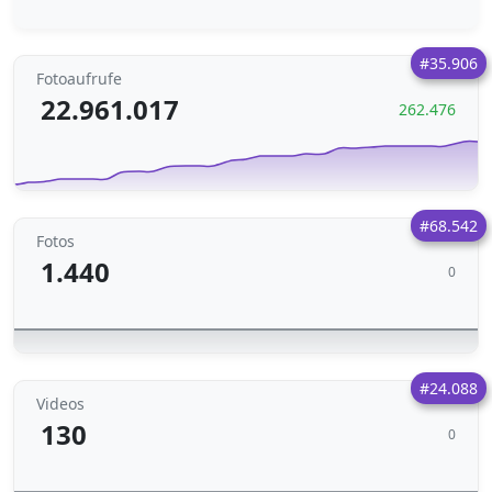
#35.906
Fotoaufrufe
22.961.017
262.476
#68.542
Fotos
1.440
0
#24.088
Videos
130
0