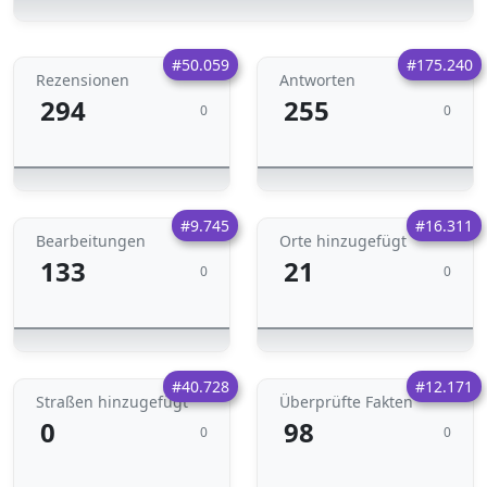
#50.059
#175.240
Rezensionen
Antworten
294
255
0
0
#9.745
#16.311
Bearbeitungen
Orte hinzugefügt
133
21
0
0
#40.728
#12.171
Straßen hinzugefügt
Überprüfte Fakten
0
98
0
0