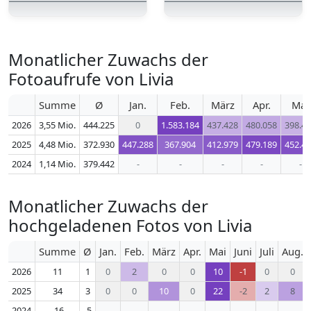
Monatlicher Zuwachs der
Fotoaufrufe von Livia
Summe
Ø
Jan.
Feb.
März
Apr.
Mai
2026
3,55 Mio.
444.225
0
1.583.184
437.428
480.058
398.4
2025
4,48 Mio.
372.930
447.288
367.904
412.979
479.189
452.4
2024
1,14 Mio.
379.442
-
-
-
-
-
Monatlicher Zuwachs der
hochgeladenen Fotos von Livia
Summe
Ø
Jan.
Feb.
März
Apr.
Mai
Juni
Juli
Aug.
2026
11
1
0
2
0
0
10
-1
0
0
2025
34
3
0
0
10
0
22
-2
2
8
2024
-16
-5
-
-
-
-
-
-
-
-