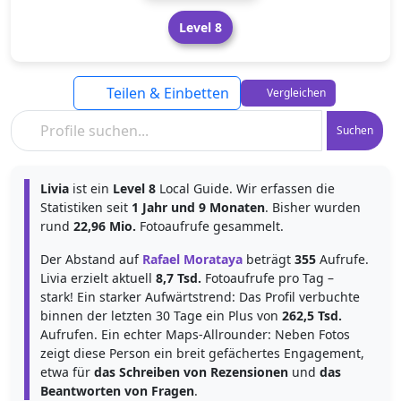
Level 8
Teilen & Einbetten
Vergleichen
Suchen
Livia
ist ein
Level 8
Local Guide. Wir erfassen die
Statistiken seit
1 Jahr und 9 Monaten
. Bisher wurden
rund
22,96 Mio.
Fotoaufrufe gesammelt.
Der Abstand auf
Rafael Morataya
beträgt
355
Aufrufe.
Livia erzielt aktuell
8,7 Tsd.
Fotoaufrufe pro Tag –
stark! Ein starker Aufwärtstrend: Das Profil verbuchte
binnen der letzten 30 Tage ein Plus von
262,5 Tsd.
Aufrufen. Ein echter Maps-Allrounder: Neben Fotos
zeigt diese Person ein breit gefächertes Engagement,
etwa für
das Schreiben von Rezensionen
und
das
Beantworten von Fragen
.