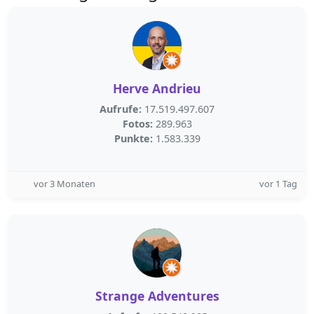
Herve Andrieu
Aufrufe:
17.519.497.607
Fotos:
289.963
Punkte:
1.583.339
vor 3 Monaten
vor 1 Tag
Strange Adventures