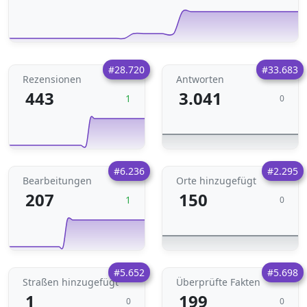
#28.720
#33.683
Rezensionen
Antworten
443
3.041
1
0
#6.236
#2.295
Bearbeitungen
Orte hinzugefügt
207
150
1
0
#5.652
#5.698
Straßen hinzugefügt
Überprüfte Fakten
1
199
0
0