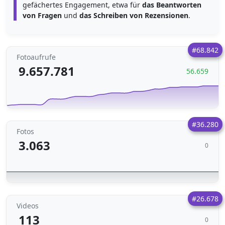
gefächertes Engagement, etwa für
das Beantworten
von Fragen
und
das Schreiben von Rezensionen
.
#68.842
Fotoaufrufe
9.657.781
56.659
#36.280
Fotos
3.063
0
#26.678
Videos
113
0