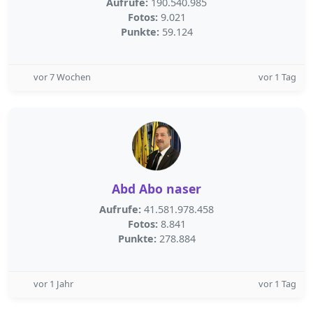
Aufrufe:
190.540.985
Fotos:
9.021
Punkte:
59.124
vor 7 Wochen
vor 1 Tag
Abd Abo naser
Aufrufe:
41.581.978.458
Fotos:
8.841
Punkte:
278.884
vor 1 Jahr
vor 1 Tag