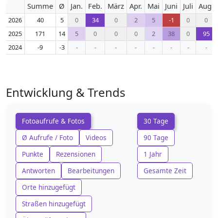
Summe
Ø
Jan.
Feb.
März
Apr.
Mai
Juni
Juli
Aug.
2026
40
5
0
34
0
2
5
-1
0
0
2025
171
14
5
0
0
0
2
38
0
95
2024
-9
-3
-
-
-
-
-
-
-
-
Entwicklung & Trends
Fotoaufrufe & Fotos
30 Tage
Ø Aufrufe / Foto
Videos
90 Tage
Punkte
Rezensionen
1 Jahr
Antworten
Bearbeitungen
Gesamte Zeit
Orte hinzugefügt
Straßen hinzugefügt