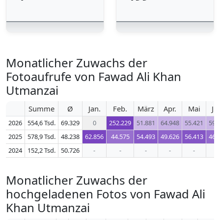
Monatlicher Zuwachs der
Fotoaufrufe von Fawad Ali Khan
Utmanzai
Summe
Ø
Jan.
Feb.
März
Apr.
Mai
Ju
2026
554,6 Tsd.
69.329
0
252.229
51.881
64.948
55.421
59.
2025
578,9 Tsd.
48.238
62.856
44.575
54.493
49.626
56.413
46.
2024
152,2 Tsd.
50.726
-
-
-
-
-
-
Monatlicher Zuwachs der
hochgeladenen Fotos von Fawad Ali
Khan Utmanzai