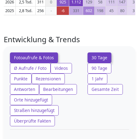
2026
2,5 Tsd.
311
0
925
1.112
129
58
111
147
3
2025
2,8 Tsd.
256
-
-6
331
602
198
45
80
3
Entwicklung & Trends
Fotoaufrufe & Fotos
30 Tage
Ø Aufrufe / Foto
Videos
90 Tage
Punkte
Rezensionen
1 Jahr
Antworten
Bearbeitungen
Gesamte Zeit
Orte hinzugefügt
Straßen hinzugefügt
Überprüfte Fakten