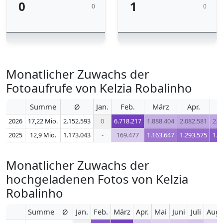
0
1
0
0
Monatlicher Zuwachs der
Fotoaufrufe von Kelzia Robalinho
Summe
Ø
Jan.
Feb.
März
Apr.
2026
17,22 Mio.
2.152.593
0
6.718.217
1.888.404
2.082.581
2.1
2025
12,9 Mio.
1.173.043
-
169.477
1.163.647
1.293.575
1.4
Monatlicher Zuwachs der
hochgeladenen Fotos von Kelzia
Robalinho
Summe
Ø
Jan.
Feb.
März
Apr.
Mai
Juni
Juli
Aug.