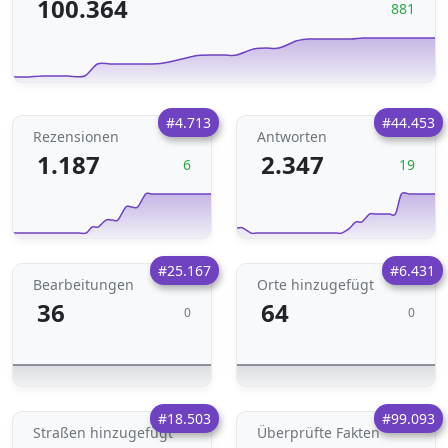
100.364
881
#4.713
#44.453
Rezensionen
Antworten
1.187
2.347
6
19
#25.167
#6.431
Bearbeitungen
Orte hinzugefügt
36
64
0
0
#18.503
#99.093
Straßen hinzugefügt
Überprüfte Fakten