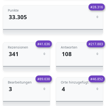
#28.316
Punkte
33.305
0
#41.636
#217.883
Rezensionen
Antworten
341
108
0
0
#89.638
#46.852
Bearbeitungen
Orte hinzugefügt
3
4
0
0