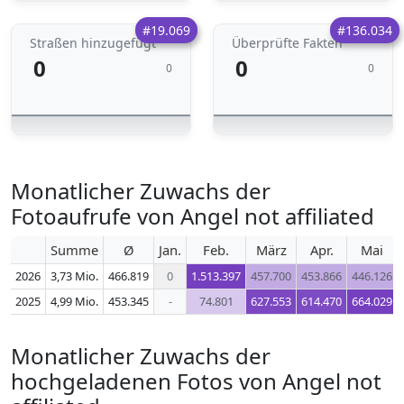
#19.069
#136.034
Straßen hinzugefügt
Überprüfte Fakten
0
0
0
0
Monatlicher Zuwachs der
Fotoaufrufe von Angel not affiliated
Summe
Ø
Jan.
Feb.
März
Apr.
Mai
2026
3,73 Mio.
466.819
0
1.513.397
457.700
453.866
446.126
2025
4,99 Mio.
453.345
-
74.801
627.553
614.470
664.029
Monatlicher Zuwachs der
hochgeladenen Fotos von Angel not