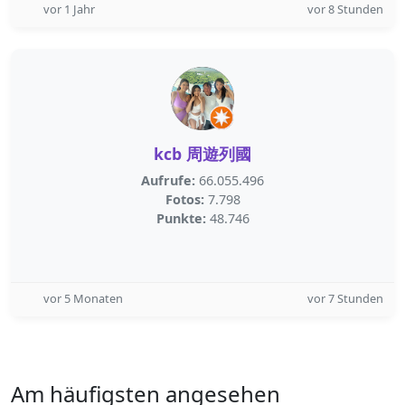
vor 1 Jahr
vor 8 Stunden
kcb 周遊列國
Aufrufe:
66.055.496
Fotos:
7.798
Punkte:
48.746
vor 5 Monaten
vor 7 Stunden
Am häufigsten angesehen