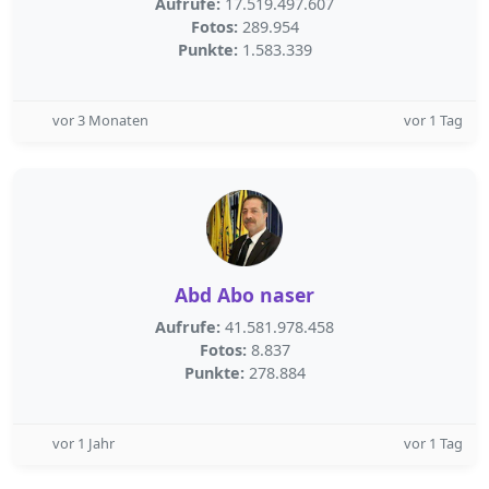
Aufrufe:
17.519.497.607
Fotos:
289.954
Punkte:
1.583.339
vor 3 Monaten
vor 1 Tag
Abd Abo naser
Aufrufe:
41.581.978.458
Fotos:
8.837
Punkte:
278.884
vor 1 Jahr
vor 1 Tag