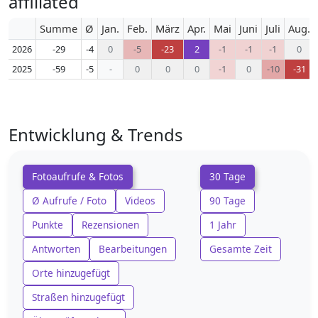
affiliated
Summe
Ø
Jan.
Feb.
März
Apr.
Mai
Juni
Juli
Aug.
2026
-29
-4
0
-5
-23
2
-1
-1
-1
0
2025
-59
-5
-
0
0
0
-1
0
-10
-31
Entwicklung & Trends
Fotoaufrufe & Fotos
30 Tage
Ø Aufrufe / Foto
Videos
90 Tage
Punkte
Rezensionen
1 Jahr
Antworten
Bearbeitungen
Gesamte Zeit
Orte hinzugefügt
Straßen hinzugefügt